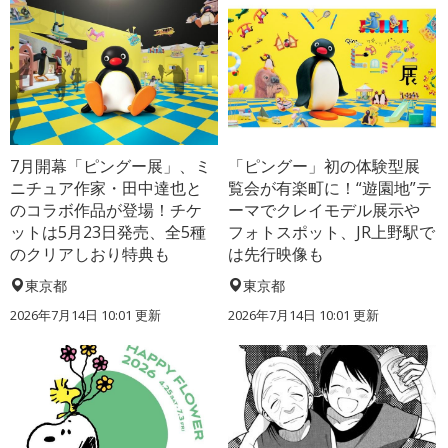
7月開幕「ピングー展」、ミ
「ピングー」初の体験型展
ニチュア作家・田中達也と
覧会が有楽町に！“遊園地”テ
のコラボ作品が登場！チケ
ーマでクレイモデル展示や
ットは5月23日発売、全5種
フォトスポット、JR上野駅で
のクリアしおり特典も
は先行映像も
東京都
東京都
2026年7月14日 10:01 更新
2026年7月14日 10:01 更新