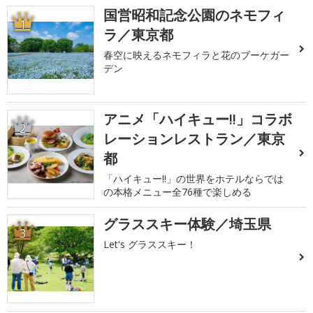
国営昭和記念公園のネモフィ
1
ラ／東京都
春空に映えるネモフィラと花のブーケガー
デン
アニメ「ハイキュー!!」コラボ
2
レーションレストラン／東京
都
「ハイキュー!!」の世界をホテルならでは
の本格メニュー全76種で楽しめる
グラススキー体験／埼玉県
3
Let's グラススキー！