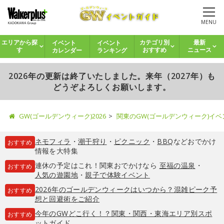
MENU
イベント
イベント
エリアから探
カテゴリ別
最新
カレンダー
ランキング
す
おすすめ
ニュース
2026年の更新は終了いたしました。来年（2027年）も
どうぞよろしくお願いします。
GW(ゴールデンウィーク)2026
関東のGW(ゴールデンウィーク)イ
ネモフィラ
・
潮干狩り
・
ピクニック
・
BBQ
などおでかけ
おすすめ
情報を大特集
連休の予定はこれ！関東おでかけなら
至福の温泉
・
おすすめ
人気の遊園地
・
親子で体験イベント
2026年のゴールデンウィークはいつから？混雑ピーク予
おすすめ
想と回避術をご紹介
今年のGWどこ行く！？関東・関西・東海エリア別スポ
おすすめ
ットガイド