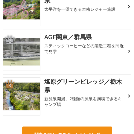
県
太平洋を一望できる本格レジャー施設
AGF関東／群馬県
2
スティックコーヒーなどの製造工程を間近
で見学
塩原グリーンビレッジ／栃木
3
県
新源泉開湯、2種類の源泉を満喫できるキ
ャンプ場