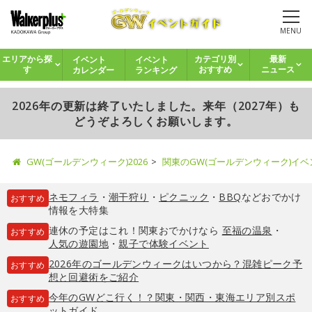
MENU
イベント
イベント
エリアから探
カテゴリ別
最新
カレンダー
ランキング
す
おすすめ
ニュース
2026年の更新は終了いたしました。来年（2027年）も
どうぞよろしくお願いします。
GW(ゴールデンウィーク)2026
関東のGW(ゴールデンウィーク)イ
ネモフィラ
・
潮干狩り
・
ピクニック
・
BBQ
などおでかけ
おすすめ
情報を大特集
連休の予定はこれ！関東おでかけなら
至福の温泉
・
おすすめ
人気の遊園地
・
親子で体験イベント
2026年のゴールデンウィークはいつから？混雑ピーク予
おすすめ
想と回避術をご紹介
今年のGWどこ行く！？関東・関西・東海エリア別スポ
おすすめ
ットガイド