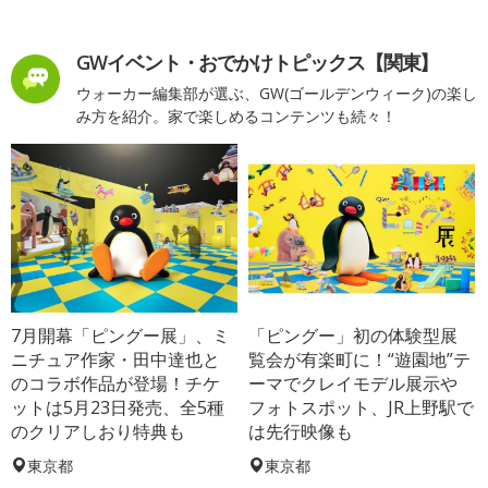
GWイベント・おでかけトピックス【関東】
ウォーカー編集部が選ぶ、GW(ゴールデンウィーク)の楽し
み方を紹介。家で楽しめるコンテンツも続々！
7月開幕「ピングー展」、ミ
「ピングー」初の体験型展
ニチュア作家・田中達也と
覧会が有楽町に！“遊園地”テ
のコラボ作品が登場！チケ
ーマでクレイモデル展示や
ットは5月23日発売、全5種
フォトスポット、JR上野駅で
のクリアしおり特典も
は先行映像も
東京都
東京都