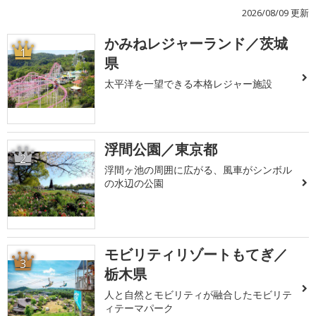
2026/08/09 更新
かみねレジャーランド／茨城
1
県
太平洋を一望できる本格レジャー施設
浮間公園／東京都
2
浮間ヶ池の周囲に広がる、風車がシンボル
の水辺の公園
モビリティリゾートもてぎ／
3
栃木県
人と自然とモビリティが融合したモビリテ
ィテーマパーク