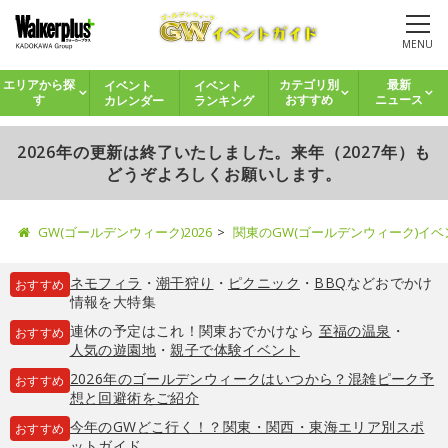
MENU
イベント
イベント
エリアから探
カテゴリ別
最新
カレンダー
ランキング
す
おすすめ
ニュース
2026年の更新は終了いたしました。来年（2027年）も
どうぞよろしくお願いします。
GW(ゴールデンウィーク)2026
関東のGW(ゴールデンウィーク)イ
ネモフィラ
・
潮干狩り
・
ピクニック
・
BBQ
などおでかけ
おすすめ
情報を大特集
連休の予定はこれ！関東おでかけなら
至福の温泉
・
おすすめ
人気の遊園地
・
親子で体験イベント
2026年のゴールデンウィークはいつから？混雑ピーク予
おすすめ
想と回避術をご紹介
今年のGWどこ行く！？関東・関西・東海エリア別スポ
おすすめ
ットガイド