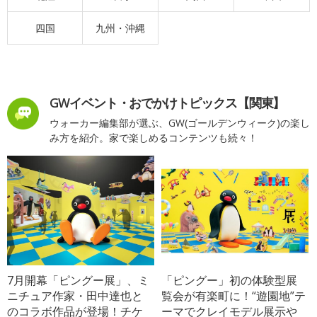
四国
九州・沖縄
GWイベント・おでかけトピックス【関東】
ウォーカー編集部が選ぶ、GW(ゴールデンウィーク)の楽し
み方を紹介。家で楽しめるコンテンツも続々！
7月開幕「ピングー展」、ミ
「ピングー」初の体験型展
ニチュア作家・田中達也と
覧会が有楽町に！“遊園地”テ
のコラボ作品が登場！チケ
ーマでクレイモデル展示や