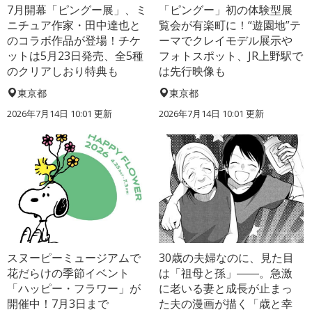
7月開幕「ピングー展」、ミ
「ピングー」初の体験型展
ニチュア作家・田中達也と
覧会が有楽町に！“遊園地”テ
のコラボ作品が登場！チケ
ーマでクレイモデル展示や
ットは5月23日発売、全5種
フォトスポット、JR上野駅で
のクリアしおり特典も
は先行映像も
東京都
東京都
2026年7月14日 10:01 更新
2026年7月14日 10:01 更新
スヌーピーミュージアムで
30歳の夫婦なのに、見た目
花だらけの季節イベント
は「祖母と孫」――。急激
「ハッピー・フラワー」が
に老いる妻と成長が止まっ
開催中！7月3日まで
た夫の漫画が描く「歳と幸