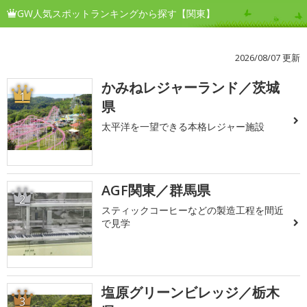
GW人気スポットランキングから探す【関東】
2026/08/07 更新
かみねレジャーランド／茨城
1
県
太平洋を一望できる本格レジャー施設
AGF関東／群馬県
2
スティックコーヒーなどの製造工程を間近
で見学
塩原グリーンビレッジ／栃木
3