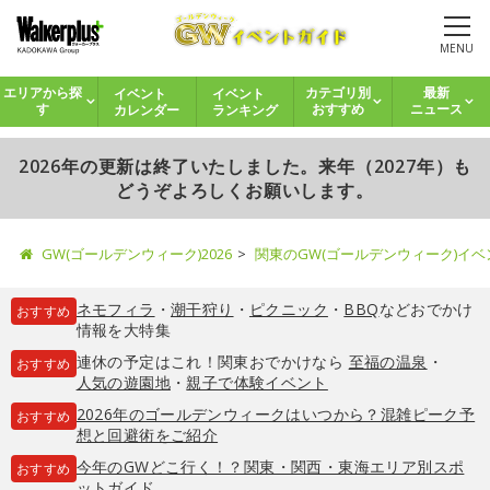
MENU
イベント
イベント
エリアから探
カテゴリ別
最新
カレンダー
ランキング
す
おすすめ
ニュース
2026年の更新は終了いたしました。来年（2027年）も
どうぞよろしくお願いします。
GW(ゴールデンウィーク)2026
関東のGW(ゴールデンウィーク)イ
ネモフィラ
・
潮干狩り
・
ピクニック
・
BBQ
などおでかけ
おすすめ
情報を大特集
連休の予定はこれ！関東おでかけなら
至福の温泉
・
おすすめ
人気の遊園地
・
親子で体験イベント
2026年のゴールデンウィークはいつから？混雑ピーク予
おすすめ
想と回避術をご紹介
今年のGWどこ行く！？関東・関西・東海エリア別スポ
おすすめ
ットガイド