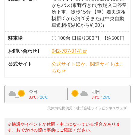
からバス(東野行き)で牧場入口停留
所下車、徒歩15分 【車】圏央道相
模原ICから約20分または中央自動
車道相模湖ICから約20分
駐車場
〇 100台 日帰り300円、1泊500円
お問い合わせ1
042-787-0141
公式サイト
公式サイトほか、関連サイトはこ
ちら
今日
明日
33℃
／
26℃
34℃
／
26℃
天気情報提供元：株式会社ライフビジネスウェザー
※施設やイベントが休園・中止になっている場合がありま
す。おでかけの際は事前にご確認ください。