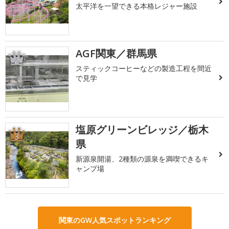
太平洋を一望できる本格レジャー施設
AGF関東／群馬県
2
スティックコーヒーなどの製造工程を間近
で見学
塩原グリーンビレッジ／栃木
3
県
新源泉開湯、2種類の源泉を満喫できるキ
ャンプ場
関東のGW人気スポットランキング