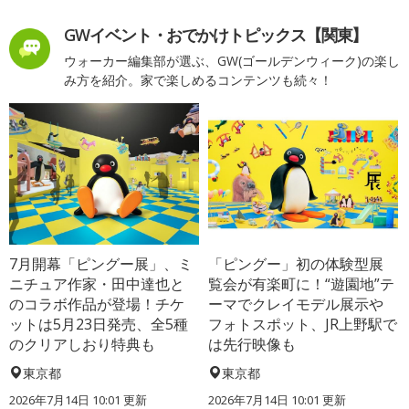
GWイベント・おでかけトピックス【関東】
ウォーカー編集部が選ぶ、GW(ゴールデンウィーク)の楽し
み方を紹介。家で楽しめるコンテンツも続々！
7月開幕「ピングー展」、ミ
「ピングー」初の体験型展
ニチュア作家・田中達也と
覧会が有楽町に！“遊園地”テ
のコラボ作品が登場！チケ
ーマでクレイモデル展示や
ットは5月23日発売、全5種
フォトスポット、JR上野駅で
のクリアしおり特典も
は先行映像も
東京都
東京都
2026年7月14日 10:01 更新
2026年7月14日 10:01 更新