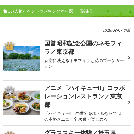
GW人気イベントランキングから探す【関東】
2026/08/07 更新
国営昭和記念公園のネモフィ
1
ラ／東京都
春空に映えるネモフィラと花のブーケガー
デン
アニメ「ハイキュー!!」コラボ
2
レーションレストラン／東京
都
「ハイキュー!!」の世界をホテルならでは
の本格メニュー全76種で楽しめる
グラススキー体験／埼玉県