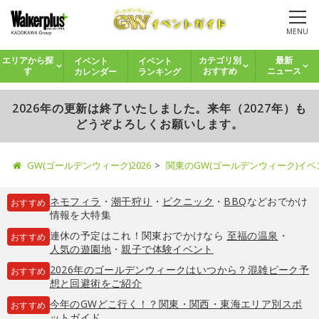
MENU
イベント
イベント
エリアから探
カテゴリ別
最新
カレンダー
ランキング
す
おすすめ
ニュース
2026年の更新は終了いたしました。来年（2027年）も
どうぞよろしくお願いします。
GW(ゴールデンウィーク)2026
関東のGW(ゴールデンウィーク)イ
ネモフィラ
・
潮干狩り
・
ピクニック
・
BBQ
などおでかけ
おすすめ
情報を大特集
連休の予定はこれ！関東おでかけなら
至福の温泉
・
おすすめ
人気の遊園地
・
親子で体験イベント
2026年のゴールデンウィークはいつから？混雑ピーク予
おすすめ
想と回避術をご紹介
今年のGWどこ行く！？関東・関西・東海エリア別スポ
おすすめ
ットガイド