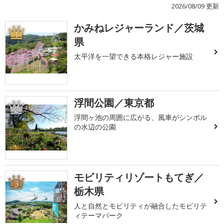
2026/08/09 更新
かみねレジャーランド／茨城
1
県
太平洋を一望できる本格レジャー施設
浮間公園／東京都
2
浮間ヶ池の周囲に広がる、風車がシンボル
の水辺の公園
モビリティリゾートもてぎ／
3
栃木県
人と自然とモビリティが融合したモビリテ
ィテーマパーク