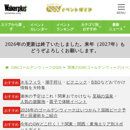
MENU
イベント
イベント
エリアから探
カテゴリ別
最新
カレンダー
ランキング
す
おすすめ
ニュース
2026年の更新は終了いたしました。来年（2027年）も
どうぞよろしくお願いします。
GW(ゴールデンウィーク)2026
関東のGW(ゴールデンウィーク)イ
ネモフィラ
・
潮干狩り
・
ピクニック
・
BBQ
などおでかけ
おすすめ
情報を大特集
連休の予定はこれ！関東おでかけなら
至福の温泉
・
おすすめ
人気の遊園地
・
親子で体験イベント
2026年のゴールデンウィークはいつから？混雑ピーク予
おすすめ
想と回避術をご紹介
今年のGWどこ行く！？関東・関西・東海エリア別スポ
おすすめ
ットガイド