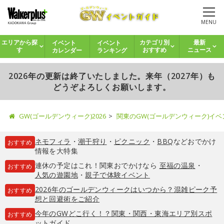
MENU
イベント
イベント
エリアから探
カテゴリ別
最新
カレンダー
ランキング
す
おすすめ
ニュース
2026年の更新は終了いたしました。来年（2027年）も
どうぞよろしくお願いします。
GW(ゴールデンウィーク)2026
関東のGW(ゴールデンウィーク)イ
ネモフィラ
・
潮干狩り
・
ピクニック
・
BBQ
などおでかけ
おすすめ
情報を大特集
連休の予定はこれ！関東おでかけなら
至福の温泉
・
おすすめ
人気の遊園地
・
親子で体験イベント
2026年のゴールデンウィークはいつから？混雑ピーク予
おすすめ
想と回避術をご紹介
今年のGWどこ行く！？関東・関西・東海エリア別スポ
おすすめ
ットガイド