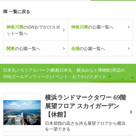
一覧に戻る
神奈川県
のGWおでかけスポ
神奈川県
の公園一覧へ
ット一覧へ
関東
の公園一覧へ
全国
の公園一覧へ
日本丸メモリアルパーク(帆船日本丸・横浜みなと博物館)周辺の
GW(ゴールデンウィーク)イベント・おでかけスポット
横浜ランドマークタワー 69階
展望フロア スカイガーデン
【休館】
日本屈指の高さを誇る展望フロアから横浜
を一望できる