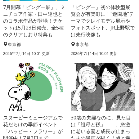
7月開幕「ピングー展」、ミ
「ピングー」初の体験型展
ニチュア作家・田中達也と
覧会が有楽町に！“遊園地”テ
のコラボ作品が登場！チケ
ーマでクレイモデル展示や
ットは5月23日発売、全5種
フォトスポット、JR上野駅で
のクリアしおり特典も
は先行映像も
東京都
東京都
2026年7月14日 10:01 更新
2026年7月14日 10:01 更新
スヌーピーミュージアムで
30歳の夫婦なのに、見た目
花だらけの季節イベント
は「祖母と孫」――。急激
「ハッピー・フラワー」が
に老いる妻と成長が止まっ
開催中！7月3日まで
た夫の漫画が描く「歳と幸