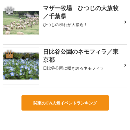
マザー牧場 ひつじの大放牧
2
／千葉県
ひつじの群れが大接近！
日比谷公園のネモフィラ／東
3
京都
日比谷公園に咲き誇るネモフィラ
関東のGW人気イベントランキング