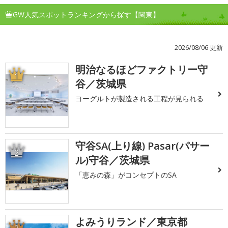
GW人気スポットランキングから探す【関東】
2026/08/06 更新
明治なるほどファクトリー守
1
谷／茨城県
ヨーグルトが製造される工程が見られる
守谷SA(上り線) Pasar(パサー
2
ル)守谷／茨城県
「恵みの森」がコンセプトのSA
よみうりランド／東京都