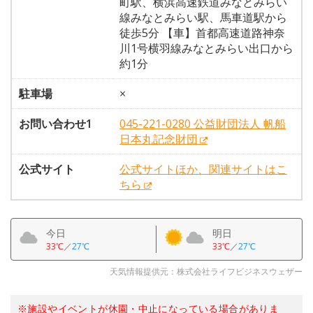
町駅、横浜高速鉄道みなとみらい
線みなとみらい駅、馬車道駅から
徒歩5分 【車】首都高速道路神奈
川1号横羽線みなとみらい出口から
約1分
駐車場
×
お問い合わせ1
045-221-0280 公益財団法人 帆船
日本丸記念財団
公式サイト
公式サイトほか、関連サイトはこ
ちら
今日
明日
33℃
／
27℃
33℃
／
27℃
天気情報提供元：株式会社ライフビジネスウェザー
※施設やイベントが休園・中止になっている場合がありま