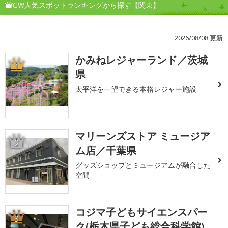
GW人気スポットランキングから探す【関東】
2026/08/08 更新
かみねレジャーランド／茨城
1
県
太平洋を一望できる本格レジャー施設
マリーンズストア ミュージア
2
ム店／千葉県
グッズショップとミュージアムが融合した
空間
コジマ子どもサイエンスパー
3
ク(栃木県子ども総合科学館)