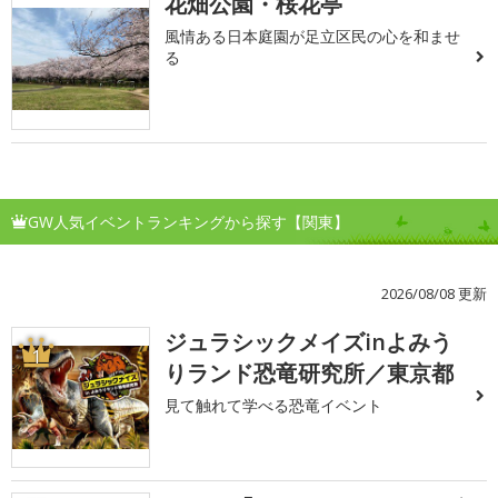
花畑公園・桜花亭
風情ある日本庭園が足立区民の心を和ませ
る
GW人気イベントランキングから探す【関東】
2026/08/08 更新
ジュラシックメイズinよみう
1
りランド恐竜研究所／東京都
見て触れて学べる恐竜イベント