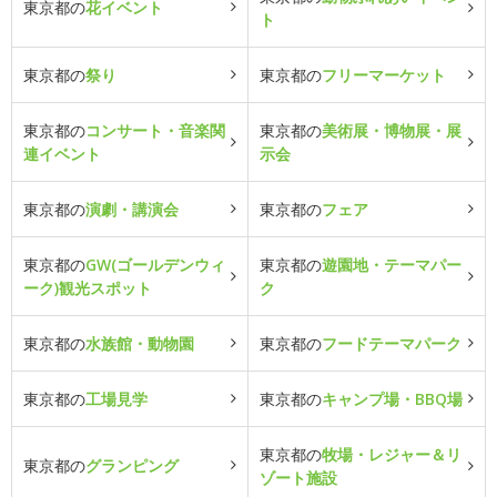
東京都の
花イベント
ト
東京都の
祭り
東京都の
フリーマーケット
東京都の
コンサート・音楽関
東京都の
美術展・博物展・展
連イベント
示会
東京都の
演劇・講演会
東京都の
フェア
東京都の
GW(ゴールデンウィ
東京都の
遊園地・テーマパー
ーク)観光スポット
ク
東京都の
水族館・動物園
東京都の
フードテーマパーク
東京都の
工場見学
東京都の
キャンプ場・BBQ場
東京都の
牧場・レジャー＆リ
東京都の
グランピング
ゾート施設