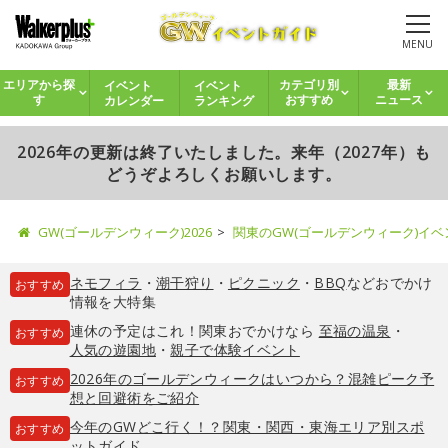
MENU
イベント
イベント
エリアから探
カテゴリ別
最新
カレンダー
ランキング
す
おすすめ
ニュース
2026年の更新は終了いたしました。来年（2027年）も
どうぞよろしくお願いします。
GW(ゴールデンウィーク)2026
関東のGW(ゴールデンウィーク)イ
ネモフィラ
・
潮干狩り
・
ピクニック
・
BBQ
などおでかけ
おすすめ
情報を大特集
連休の予定はこれ！関東おでかけなら
至福の温泉
・
おすすめ
人気の遊園地
・
親子で体験イベント
2026年のゴールデンウィークはいつから？混雑ピーク予
おすすめ
想と回避術をご紹介
今年のGWどこ行く！？関東・関西・東海エリア別スポ
おすすめ
ットガイド