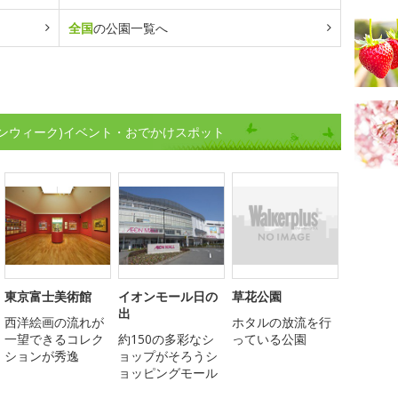
全国
の公園一覧へ
ンウィーク)イベント・おでかけスポット
東京富士美術館
イオンモール日の
草花公園
出
西洋絵画の流れが
ホタルの放流を行
一望できるコレク
約150の多彩なシ
っている公園
ションが秀逸
ョップがそろうシ
ョッピングモール