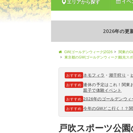
イベ
エリアから探す
2026年の
GW(ゴールデンウィーク)2026
関東のG
東京都のGW(ゴールデンウィーク)観光ス
ネモフィラ
・
潮干狩り
・
おすすめ
連休の予定はこれ！関東
おすすめ
親子で体験イベント
2026年のゴールデンウ
おすすめ
今年のGWどこ行く！？
おすすめ
戸吹スポーツ公園