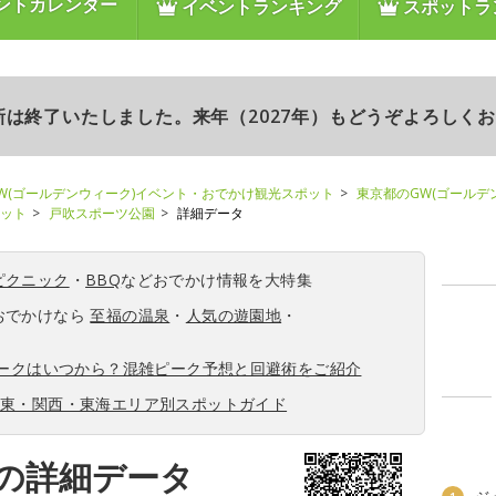
ントカレンダー
イベントランキング
スポットラ
更新は終了いたしました。来年（2027年）もどうぞよろしく
W(ゴールデンウィーク)イベント・おでかけ観光スポット
東京都のGW(ゴールデ
ポット
戸吹スポーツ公園
詳細データ
ピクニック
・
BBQ
などおでかけ情報を大特集
おでかけなら
至福の温泉
・
人気の遊園地
・
ィークはいつから？混雑ピーク予想と回避術をご紹介
関東・関西・東海エリア別スポットガイド
の詳細データ