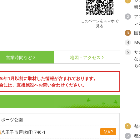
ジ
1
研
ア
2
このページをスマホで
レ
見る
国
3
My
4
サ
5
営業時間など
地図・アクセス
な
も
026年1月以前に取材した情報が含まれております。
合には、直接施設へお問い合わせください。
スポーツ公園
都
1
MAP
都
八王子市戸吹町1746-1
都
2