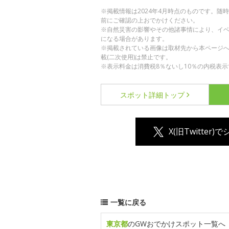
※掲載情報は2024年4月時点のものです。
前にご確認の上おでかけください。
※自然災害の影響やその他諸事情により、イ
になる場合があります。
※掲載されている画像は取材先から本ページ
載(二次使用)は禁止です。
※表示料金は消費税8％ないし10％の内税表示
スポット詳細
トップ
X(旧Twitter)
一覧に戻る
東京都
のGWおでかけスポット一覧へ