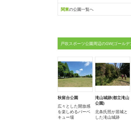
関東
の公園一覧へ
戸吹スポーツ公園周辺のGW(ゴールデ
秋留台公園
滝山城跡(都立滝山
公園)
広々とした開放感
を楽しめるバーベ
北条氏照が居城と
キュー場
した滝山城跡