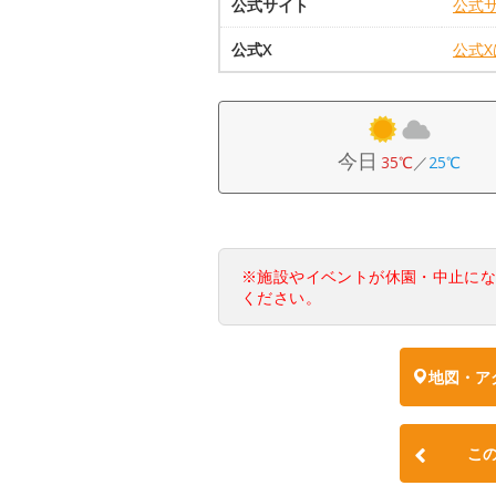
公式サイト
公式
公式X
公式
今日
35℃
／
25℃
※施設やイベントが休園・中止に
ください。
地図・ア
こ