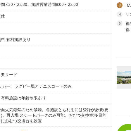
間7:30～22:30。施設営業時間8:00～22:00
I
3
サ
4
無休
都
5
都
無料 有料施設あり
。
。要リード
サッカー、ラグビー場とテニスコートのみ
。有料施設は年齢制限あり
全面火気厳禁のため禁煙。各施設とも利用には登録が必要(要
)。再入場:スケートパークのみ可能。おむつ交換室:多目的
レにおむつ交換台を設置