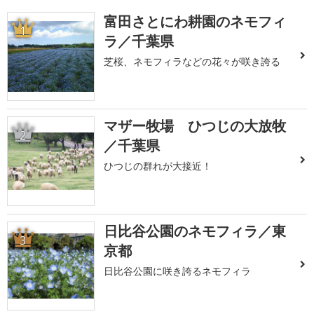
富田さとにわ耕園のネモフィ
1
ラ／千葉県
芝桜、ネモフィラなどの花々が咲き誇る
マザー牧場 ひつじの大放牧
2
／千葉県
ひつじの群れが大接近！
日比谷公園のネモフィラ／東
3
京都
日比谷公園に咲き誇るネモフィラ