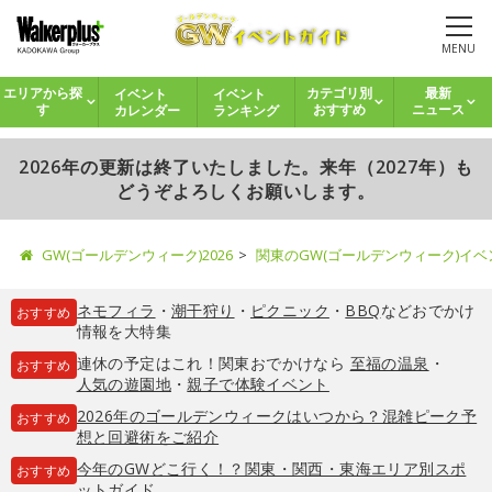
MENU
イベント
イベント
エリアから探
カテゴリ別
最新
カレンダー
ランキング
す
おすすめ
ニュース
2026年の更新は終了いたしました。来年（2027年）も
どうぞよろしくお願いします。
GW(ゴールデンウィーク)2026
関東のGW(ゴールデンウィーク)イ
ネモフィラ
・
潮干狩り
・
ピクニック
・
BBQ
などおでかけ
おすすめ
情報を大特集
連休の予定はこれ！関東おでかけなら
至福の温泉
・
おすすめ
人気の遊園地
・
親子で体験イベント
2026年のゴールデンウィークはいつから？混雑ピーク予
おすすめ
想と回避術をご紹介
今年のGWどこ行く！？関東・関西・東海エリア別スポ
おすすめ
ットガイド