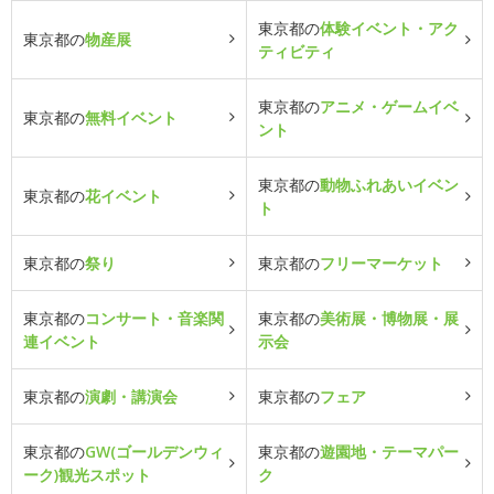
東京都の
体験イベント・アク
東京都の
物産展
ティビティ
東京都の
アニメ・ゲームイベ
東京都の
無料イベント
ント
東京都の
動物ふれあいイベン
東京都の
花イベント
ト
東京都の
祭り
東京都の
フリーマーケット
東京都の
コンサート・音楽関
東京都の
美術展・博物展・展
連イベント
示会
東京都の
演劇・講演会
東京都の
フェア
東京都の
GW(ゴールデンウィ
東京都の
遊園地・テーマパー
ーク)観光スポット
ク