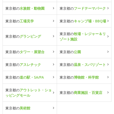
東京都の
水族館・動物園
東京都の
フードテーマパーク
東京都の
工場見学
東京都の
キャンプ場・BBQ場
東京都の
牧場・レジャー＆リ
東京都の
グランピング
ゾート施設
東京都の
タワー・展望台
東京都の
公園
東京都の
アスレチック
東京都の
温泉・スパリゾート
東京都の
道の駅・SA/PA
東京都の
博物館・科学館
東京都の
アウトレット・ショ
東京都の
商業施設・百貨店
ッピングモール
東京都の
美術館