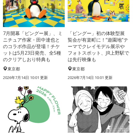
7月開幕「ピングー展」、ミ
「ピングー」初の体験型展
ニチュア作家・田中達也と
覧会が有楽町に！“遊園地”テ
のコラボ作品が登場！チケ
ーマでクレイモデル展示や
ットは5月23日発売、全5種
フォトスポット、JR上野駅で
のクリアしおり特典も
は先行映像も
東京都
東京都
2026年7月14日 10:01 更新
2026年7月14日 10:01 更新