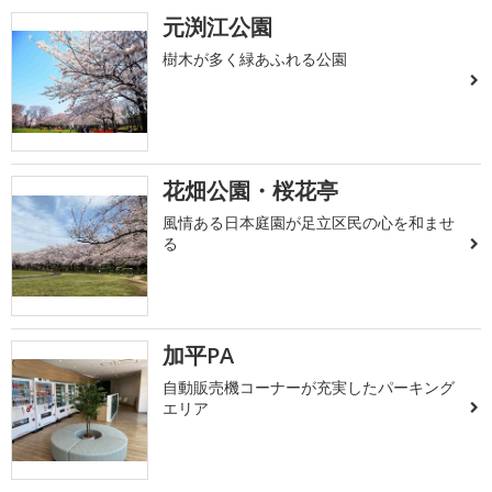
元渕江公園
樹木が多く緑あふれる公園
花畑公園・桜花亭
風情ある日本庭園が足立区民の心を和ませ
る
加平PA
自動販売機コーナーが充実したパーキング
エリア