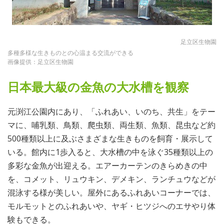
足立区生物園
多種多様な生きものとの心温まる交流ができる
画像提供：足立区生物園
日本最大級の金魚の大水槽を観察
元渕江公園内にあり、「ふれあい、いのち、共生」をテー
マに、哺乳類、鳥類、爬虫類、両生類、魚類、昆虫など約
500種類以上に及ぶさまざまな生きものを飼育・展示して
いる。館内に1歩入ると、大水槽の中を泳ぐ35種類以上の
多彩な金魚が出迎える。エアーカーテンのきらめきの中
を、コメット、リュウキン、デメキン、ランチュウなどが
混泳する様が美しい。屋外にあるふれあいコーナーでは、
モルモットとのふれあいや、ヤギ・ヒツジへのエサやり体
験もできる。