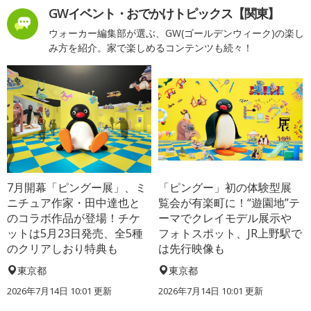
GWイベント・おでかけトピックス【関東】
ウォーカー編集部が選ぶ、GW(ゴールデンウィーク)の楽し
み方を紹介。家で楽しめるコンテンツも続々！
7月開幕「ピングー展」、ミ
「ピングー」初の体験型展
ニチュア作家・田中達也と
覧会が有楽町に！“遊園地”テ
のコラボ作品が登場！チケ
ーマでクレイモデル展示や
ットは5月23日発売、全5種
フォトスポット、JR上野駅で
のクリアしおり特典も
は先行映像も
東京都
東京都
2026年7月14日 10:01 更新
2026年7月14日 10:01 更新