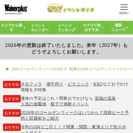
MENU
イベント
イベント
エリアから探
カテゴリ別
最新
カレンダー
ランキング
す
おすすめ
ニュース
2026年の更新は終了いたしました。来年（2027年）も
どうぞよろしくお願いします。
GW(ゴールデンウィーク)2026
関東のGW(ゴールデンウィーク)イ
ネモフィラ
・
潮干狩り
・
ピクニック
・
BBQ
などおでかけ
おすすめ
情報を大特集
連休の予定はこれ！関東おでかけなら
至福の温泉
・
おすすめ
人気の遊園地
・
親子で体験イベント
2026年のゴールデンウィークはいつから？混雑ピーク予
おすすめ
想と回避術をご紹介
今年のGWどこ行く！？関東・関西・東海エリア別スポ
おすすめ
ットガイド