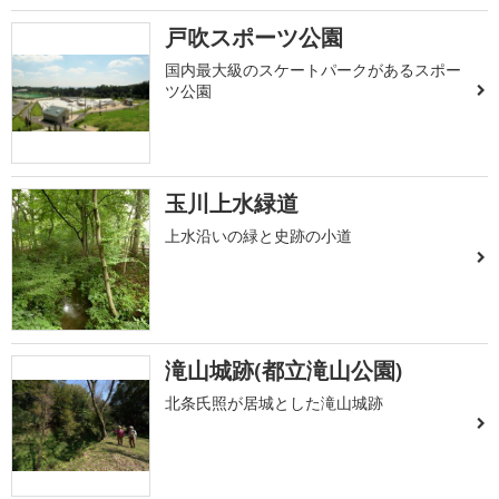
戸吹スポーツ公園
国内最大級のスケートパークがあるスポー
ツ公園
玉川上水緑道
上水沿いの緑と史跡の小道
滝山城跡(都立滝山公園)
北条氏照が居城とした滝山城跡