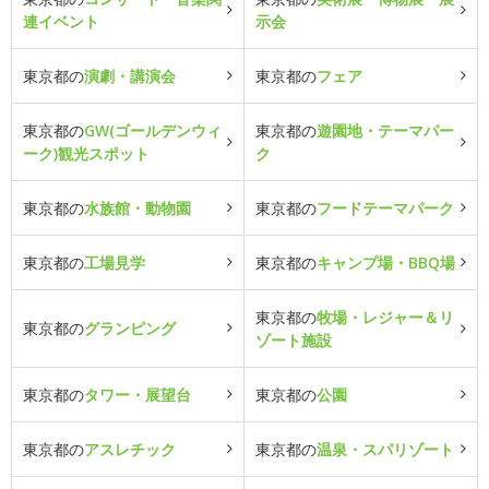
連イベント
示会
東京都の
演劇・講演会
東京都の
フェア
東京都の
GW(ゴールデンウィ
東京都の
遊園地・テーマパー
ーク)観光スポット
ク
東京都の
水族館・動物園
東京都の
フードテーマパーク
東京都の
工場見学
東京都の
キャンプ場・BBQ場
東京都の
牧場・レジャー＆リ
東京都の
グランピング
ゾート施設
東京都の
タワー・展望台
東京都の
公園
東京都の
アスレチック
東京都の
温泉・スパリゾート