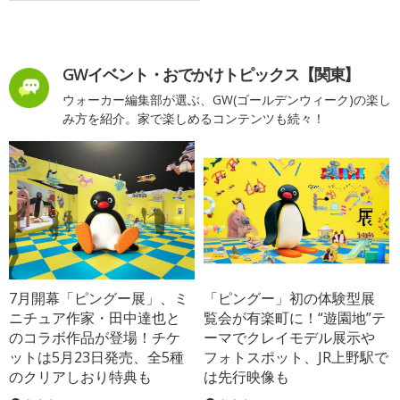
GWイベント・おでかけトピックス【関東】
ウォーカー編集部が選ぶ、GW(ゴールデンウィーク)の楽し
み方を紹介。家で楽しめるコンテンツも続々！
7月開幕「ピングー展」、ミ
「ピングー」初の体験型展
ニチュア作家・田中達也と
覧会が有楽町に！“遊園地”テ
のコラボ作品が登場！チケ
ーマでクレイモデル展示や
ットは5月23日発売、全5種
フォトスポット、JR上野駅で
のクリアしおり特典も
は先行映像も