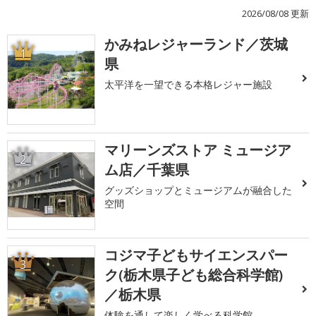
2026/08/08 更新
かみねレジャーランド／茨城
1
県
太平洋を一望できる本格レジャー施設
マリーンズストア ミュージア
2
ム店／千葉県
グッズショップとミュージアムが融合した
空間
コジマ子どもサイエンスパー
3
ク(栃木県子ども総合科学館)
／栃木県
体験を通して楽しく学べる科学館