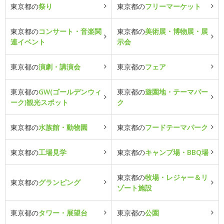
東京都の
祭り
東京都の
フリーマーケット
東京都の
コンサート・音楽関
東京都の
美術展・博物展・展
連イベント
示会
東京都の
演劇・講演会
東京都の
フェア
東京都の
GW(ゴールデンウィ
東京都の
遊園地・テーマパー
ーク)観光スポット
ク
東京都の
水族館・動物園
東京都の
フードテーマパーク
東京都の
工場見学
東京都の
キャンプ場・BBQ場
東京都の
牧場・レジャー＆リ
東京都の
グランピング
ゾート施設
東京都の
タワー・展望台
東京都の
公園