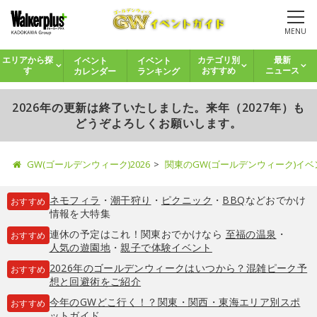
MENU
イベント
イベント
エリアから探
カテゴリ別
最新
カレンダー
ランキング
す
おすすめ
ニュース
2026年の更新は終了いたしました。来年（2027年）も
どうぞよろしくお願いします。
GW(ゴールデンウィーク)2026
関東のGW(ゴールデンウィーク)イ
ネモフィラ
・
潮干狩り
・
ピクニック
・
BBQ
などおでかけ
おすすめ
情報を大特集
連休の予定はこれ！関東おでかけなら
至福の温泉
・
おすすめ
人気の遊園地
・
親子で体験イベント
2026年のゴールデンウィークはいつから？混雑ピーク予
おすすめ
想と回避術をご紹介
今年のGWどこ行く！？関東・関西・東海エリア別スポ
おすすめ
ットガイド