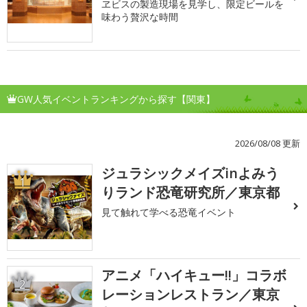
ヱビスの製造現場を見学し、限定ビールを
味わう贅沢な時間
GW人気イベントランキングから探す【関東】
2026/08/08 更新
ジュラシックメイズinよみう
1
りランド恐竜研究所／東京都
見て触れて学べる恐竜イベント
アニメ「ハイキュー!!」コラボ
2
レーションレストラン／東京