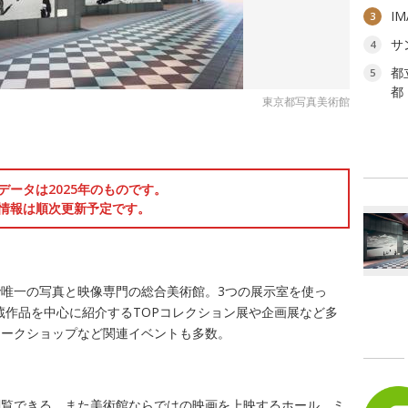
I
3
サ
4
都
5
都
東京都写真美術館
データは2025年のものです。
情報は順次更新予定です。
唯一の写真と映像専門の総合美術館。3つの展示室を使っ
)の収蔵作品を中心に紹介するTOPコレクション展や企画展など多
ワークショップなど関連イベントも多数。
閲覧できる。また美術館ならではの映画を上映するホール、ミ