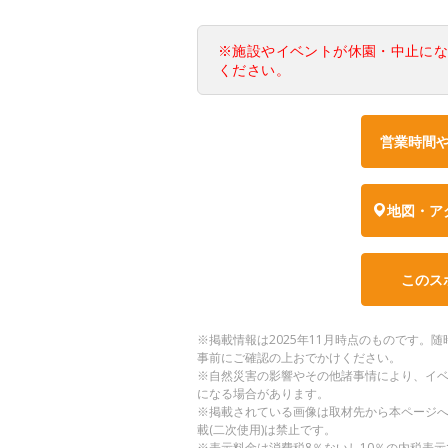
※施設やイベントが休園・中止に
ください。
営業時間
地図・ア
このス
※掲載情報は2025年11月時点のものです
事前にご確認の上おでかけください。
※自然災害の影響やその他諸事情により、イ
になる場合があります。
※掲載されている画像は取材先から本ページ
載(二次使用)は禁止です。
※表示料金は消費税8％ないし10％の内税表示