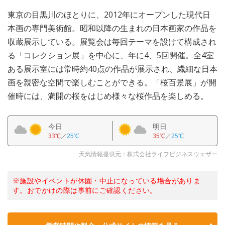
東京の目黒川のほとりに、2012年にオープンした現代日
本画の専門美術館。昭和以降の生まれの日本画家の作品を
収蔵展示している。展覧会は毎回テーマを設けて構成され
る「コレクション展」を中心に、年に4、5回開催。全4室
ある展示室には常時約40点の作品が展示され、繊細な日本
画を親密な空間で楽しむことができる。「桜百景展」が開
催時には、満開の桜をはじめ様々な桜作品を楽しめる。
今日
明日
33℃
／
25℃
35℃
／
25℃
天気情報提供元：株式会社ライフビジネスウェザー
※施設やイベントが休園・中止になっている場合がありま
す。おでかけの際は事前にご確認ください。