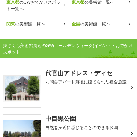
東京都
のGWおでかけスポッ
東京都
の美術館一覧へ
ト一覧へ
関東
の美術館一覧へ
全国
の美術館一覧へ
郷さくら美術館周辺のGW(ゴールデンウィーク)イベント・おでかけ
スポット
代官山アドレス・ディセ
同潤会アパート跡地に建てられた複合施設
中目黒公園
自然を身近に感じることのできる公園