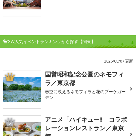
GW人気イベントランキングから探す【関東】
2026/08/07 更新
国営昭和記念公園のネモフィ
1
ラ／東京都
春空に映えるネモフィラと花のブーケガー
デン
アニメ「ハイキュー!!」コラボ
2
レーションレストラン／東京