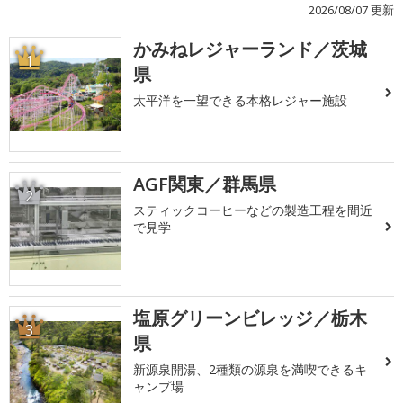
2026/08/07 更新
かみねレジャーランド／茨城
1
県
太平洋を一望できる本格レジャー施設
AGF関東／群馬県
2
スティックコーヒーなどの製造工程を間近
で見学
塩原グリーンビレッジ／栃木
3
県
新源泉開湯、2種類の源泉を満喫できるキ
ャンプ場