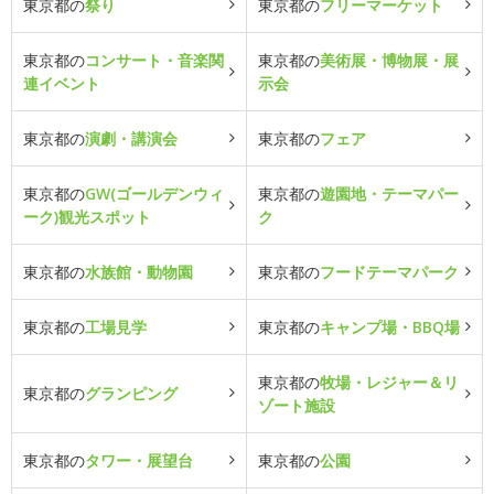
東京都の
祭り
東京都の
フリーマーケット
東京都の
コンサート・音楽関
東京都の
美術展・博物展・展
連イベント
示会
東京都の
演劇・講演会
東京都の
フェア
東京都の
GW(ゴールデンウィ
東京都の
遊園地・テーマパー
ーク)観光スポット
ク
東京都の
水族館・動物園
東京都の
フードテーマパーク
東京都の
工場見学
東京都の
キャンプ場・BBQ場
東京都の
牧場・レジャー＆リ
東京都の
グランピング
ゾート施設
東京都の
タワー・展望台
東京都の
公園