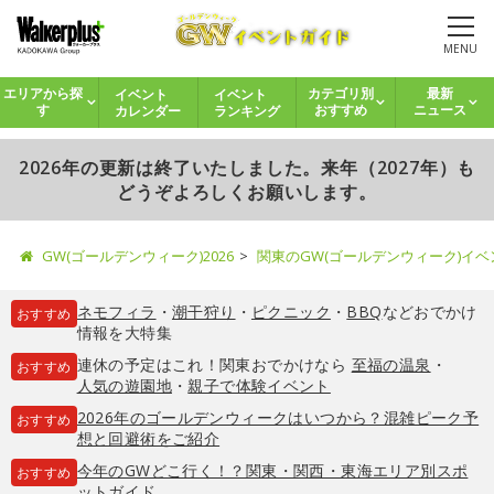
MENU
イベント
イベント
エリアから探
カテゴリ別
最新
カレンダー
ランキング
す
おすすめ
ニュース
2026年の更新は終了いたしました。来年（2027年）も
どうぞよろしくお願いします。
GW(ゴールデンウィーク)2026
関東のGW(ゴールデンウィーク)イ
ネモフィラ
・
潮干狩り
・
ピクニック
・
BBQ
などおでかけ
おすすめ
情報を大特集
連休の予定はこれ！関東おでかけなら
至福の温泉
・
おすすめ
人気の遊園地
・
親子で体験イベント
2026年のゴールデンウィークはいつから？混雑ピーク予
おすすめ
想と回避術をご紹介
今年のGWどこ行く！？関東・関西・東海エリア別スポ
おすすめ
ットガイド