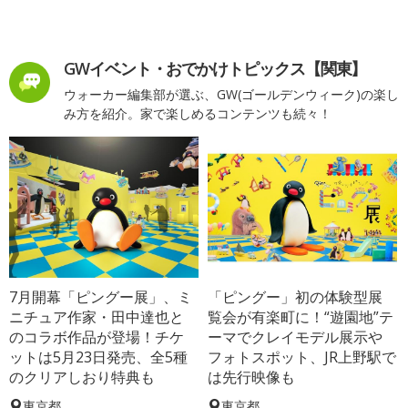
GWイベント・おでかけトピックス【関東】
ウォーカー編集部が選ぶ、GW(ゴールデンウィーク)の楽し
み方を紹介。家で楽しめるコンテンツも続々！
7月開幕「ピングー展」、ミ
「ピングー」初の体験型展
ニチュア作家・田中達也と
覧会が有楽町に！“遊園地”テ
のコラボ作品が登場！チケ
ーマでクレイモデル展示や
ットは5月23日発売、全5種
フォトスポット、JR上野駅で
のクリアしおり特典も
は先行映像も
東京都
東京都