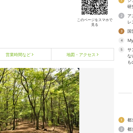
ジ
1
研
ア
2
このページをスマホで
レ
見る
国
3
My
4
サ
5
営業時間など
地図・アクセス
な
も
都
1
都
2