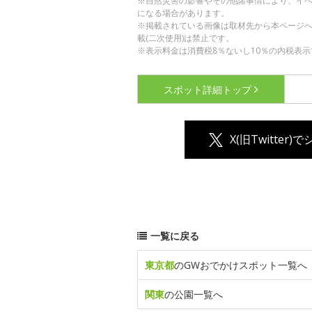
※自然災害の影響やその他諸事情により、イ
になる場合があります。
※掲載されている画像は取材先から本ページ
載(二次使用)は禁止です。
※表示料金は消費税8％ないし10％の内税表示
スポット詳細
トップ
X(旧Twitter)
一覧に戻る
東京都
のGWおでかけスポット一覧へ
関東
の公園一覧へ