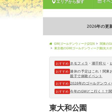
イベ
エリアから探す
2026年の
GW(ゴールデンウィーク)2026
関東のG
東京都のGW(ゴールデンウィーク)観光ス
ネモフィラ
・
潮干狩り
・
おすすめ
連休の予定はこれ！関東
おすすめ
親子で体験イベント
2026年のゴールデンウ
おすすめ
今年のGWどこ行く！？
おすすめ
東大和公園