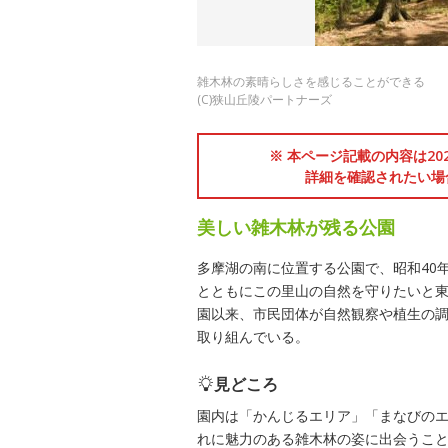
雑木林の素晴らしさを感じることができる
(C)狭山丘陵パートナーズ
※ 本ページ記載の内容は2
詳細を確認されたい場
美しい雑木林が残る公園
多摩湖の南に位置する公園で、昭和40
とともにこの里山の自然を守りたいと
園以来、市民団体が自然観察や植生の
取り組んでいる。
見どころ
園内は「かんじるエリア」「まなびのエ
れに魅力のある雑木林の姿に出会うこ