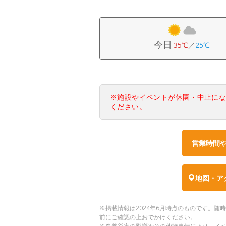
今日
35℃
／
25℃
※施設やイベントが休園・中止に
ください。
営業時間
地図・ア
※掲載情報は2024年6月時点のものです。
前にご確認の上おでかけください。