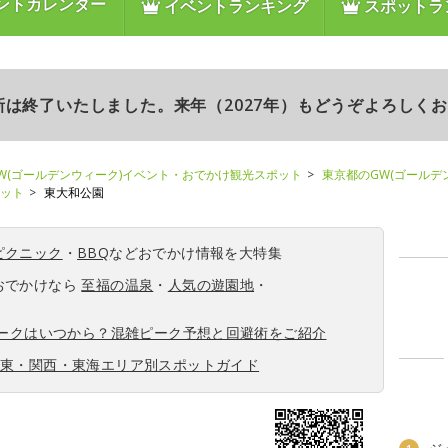
ントカレンダー
イベントランキング
スポットラ
更新は終了いたしました。来年（2027年）もどうぞよろしく
W(ゴールデンウィーク)イベント・おでかけ観光スポット
東京都のGW(ゴールデ
ポット
東大和公園
ピクニック
・
BBQ
などおでかけ情報を大特集
おでかけなら
至福の温泉
・
人気の遊園地
・
ィークはいつから？混雑ピーク予想と回避術をご紹介
関東・関西・東海エリア別スポットガイド