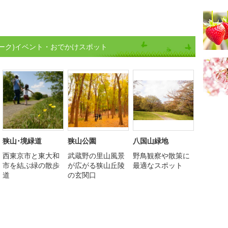
ーク)イベント・おでかけスポット
狭山･境緑道
狭山公園
八国山緑地
西東京市と東大和
武蔵野の里山風景
野鳥観察や散策に
市を結ぶ緑の散歩
が広がる狭山丘陵
最適なスポット
道
の玄関口