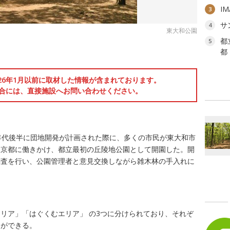
I
3
サ
4
東大和公園
都
5
都
026年1月以前に取材した情報が含まれております。
合には、直接施設へお問い合わせください。
年代後半に団地開発が計画された際に、多くの市民が東大和市
東京都に働きかけ、都立最初の丘陵地公園として開園した。開
調査を行い、公園管理者と意見交換しながら雑木林の手入れに
リア」「はぐくむエリア」 の3つに分けられており、それぞ
とができる。