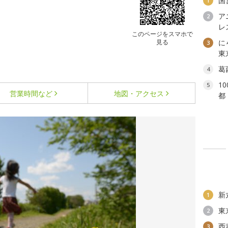
国
1
ア
2
レ
このページをスマホで
見る
に
3
東
葛
4
1
5
営業時間など
地図・アクセス
都
新
1
東
2
西
3