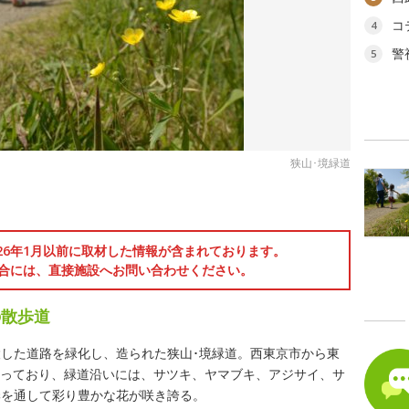
コ
4
警
5
狭山･境緑道
026年1月以前に取材した情報が含まれております。
合には、直接施設へお問い合わせください。
の散歩道
した道路を緑化し、造られた狭山･境緑道。西東京市から東
となっており、緑道沿いには、サツキ、ヤマブキ、アジサイ、サ
季を通して彩り豊かな花が咲き誇る。