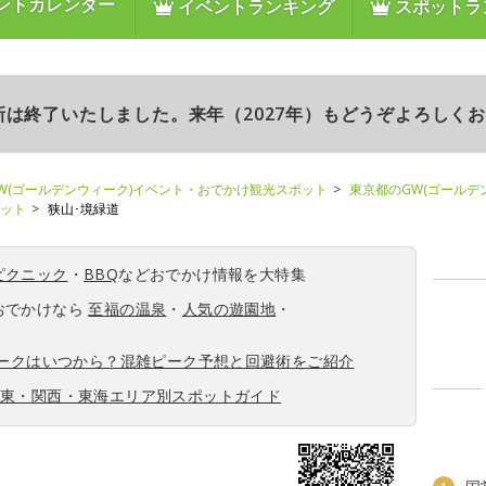
ントカレンダー
イベントランキング
スポットラ
更新は終了いたしました。来年（2027年）もどうぞよろしく
W(ゴールデンウィーク)イベント・おでかけ観光スポット
東京都のGW(ゴールデ
ポット
狭山･境緑道
ピクニック
・
BBQ
などおでかけ情報を大特集
おでかけなら
至福の温泉
・
人気の遊園地
・
ィークはいつから？混雑ピーク予想と回避術をご紹介
関東・関西・東海エリア別スポットガイド