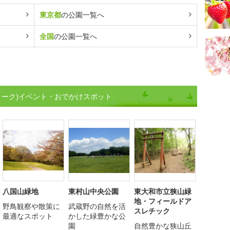
東京都
の公園一覧へ
全国
の公園一覧へ
ィーク)イベント・おでかけスポット
八国山緑地
東村山中央公園
東大和市立狭山緑
地・フィールドア
野鳥観察や散策に
武蔵野の自然を活
スレチック
最適なスポット
かした緑豊かな公
園
自然豊かな狭山丘