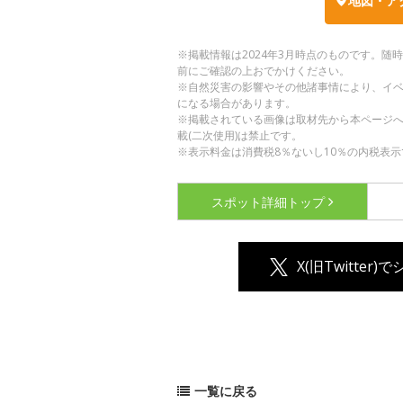
地図・ア
※掲載情報は2024年3月時点のものです。
前にご確認の上おでかけください。
※自然災害の影響やその他諸事情により、イ
になる場合があります。
※掲載されている画像は取材先から本ページ
載(二次使用)は禁止です。
※表示料金は消費税8％ないし10％の内税表示
スポット詳細
トップ
X(旧Twitter)
一覧に戻る