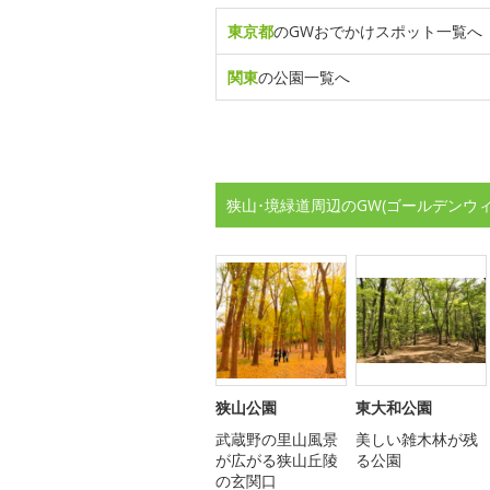
東京都
のGWおでかけスポット一覧へ
関東
の公園一覧へ
狭山･境緑道周辺のGW(ゴールデンウ
狭山公園
東大和公園
武蔵野の里山風景
美しい雑木林が残
が広がる狭山丘陵
る公園
の玄関口