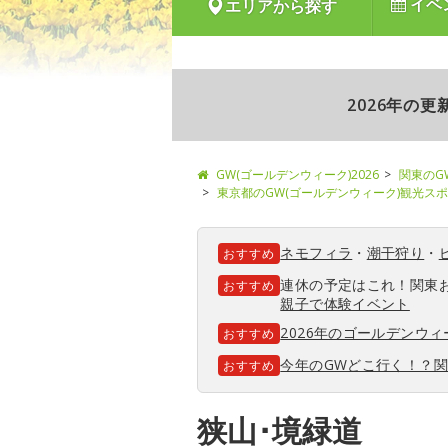
イベ
エリアから探す
2026年の
GW(ゴールデンウィーク)2026
関東のG
東京都のGW(ゴールデンウィーク)観光ス
ネモフィラ
・
潮干狩り
・
おすすめ
連休の予定はこれ！関東
おすすめ
親子で体験イベント
2026年のゴールデンウ
おすすめ
今年のGWどこ行く！？
おすすめ
狭山･境緑道