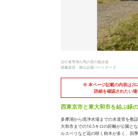
歩行者専用の馬の背の散歩道
画像提供：狭山丘陵パートナーズ
※ 本ページ記載の内容は2
詳細を確認されたい場
西東京市と東大和市を結ぶ緑
多摩湖から境浄水場までの水道管を敷設
大和市までの10.5キロの距離が公園
ルスベリなど花の咲く樹木が多く、四