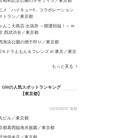
営昭和記念公園のネモフィラ／東京都
ニメ「ハイキュー!!」コラボレーション
ストラン／東京都
ゃんこ大商店 出張所 ～開運招福！～ in
京 西武渋谷／東京都
西海浜公園の潮干狩り／東京都
00％ドラえもん＆フレンズ in 東京／東京
もっと見る
GWの人気スポットランキング
【東京都】
2026/08/07 更新
丸ビル／東京都
京都葛西臨海水族園／東京都
武池袋本店／東京都