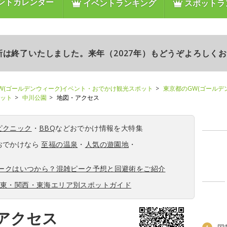
ントカレンダー
イベントランキング
スポットラ
更新は終了いたしました。来年（2027年）もどうぞよろしく
W(ゴールデンウィーク)イベント・おでかけ観光スポット
東京都のGW(ゴールデ
ポット
中川公園
地図・アクセス
ピクニック
・
BBQ
などおでかけ情報を大特集
おでかけなら
至福の温泉
・
人気の遊園地
・
ィークはいつから？混雑ピーク予想と回避術をご紹介
関東・関西・東海エリア別スポットガイド
アクセス