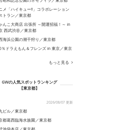
営昭和記念公園のネモフィラ／東京都
ニメ「ハイキュー!!」コラボレーション
ストラン／東京都
ゃんこ大商店 出張所 ～開運招福！～ in
京 西武渋谷／東京都
西海浜公園の潮干狩り／東京都
00％ドラえもん＆フレンズ in 東京／東京
もっと見る
GWの人気スポットランキング
【東京都】
2026/08/07 更新
丸ビル／東京都
京都葛西臨海水族園／東京都
武池袋本店／東京都