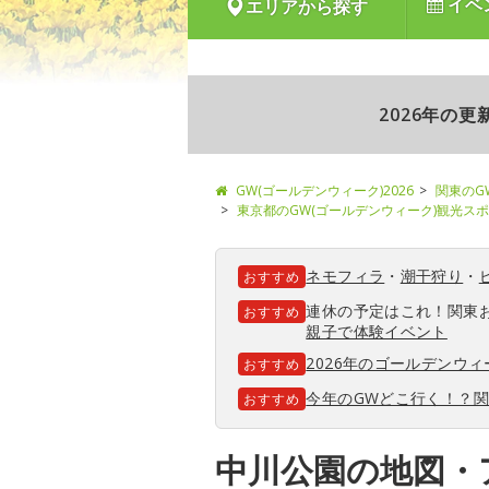
イベ
エリアから探す
2026年の
GW(ゴールデンウィーク)2026
関東のG
東京都のGW(ゴールデンウィーク)観光ス
ネモフィラ
・
潮干狩り
・
おすすめ
連休の予定はこれ！関東
おすすめ
親子で体験イベント
2026年のゴールデンウ
おすすめ
今年のGWどこ行く！？
おすすめ
中川公園の地図・