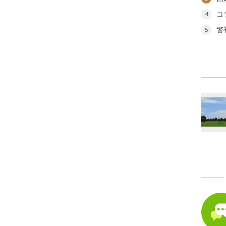
コ
4
警
5