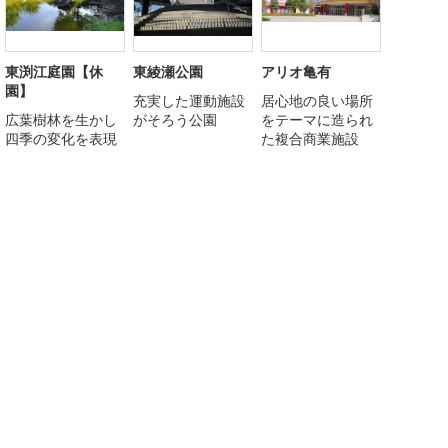
東渕江庭園【休
東綾瀬公園
アリオ亀有
園】
充実した運動施設
居心地の良い場所
広葉樹林を生かし
がそろう公園
をテーマに造られ
四季の変化を表現
た複合商業施設