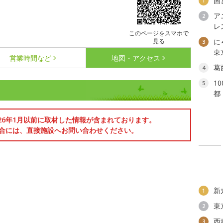
国
1
ア
2
レ
このページをスマホで
見る
に
3
東
営業時間など
地図・アクセス
葛
4
1
5
都
026年1月以前に取材した情報が含まれております。
合には、直接施設へお問い合わせください。
新
1
東
2
西
3