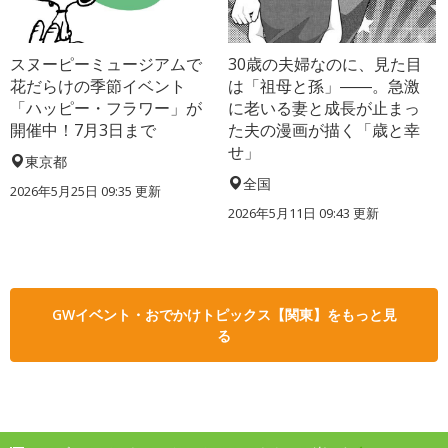
スヌーピーミュージアムで
30歳の夫婦なのに、見た目
花だらけの季節イベント
は「祖母と孫」――。急激
「ハッピー・フラワー」が
に老いる妻と成長が止まっ
開催中！7月3日まで
た夫の漫画が描く「歳と幸
せ」
東京都
全国
2026年5月25日 09:35 更新
2026年5月11日 09:43 更新
GWイベント・おでかけトピックス【関東】をもっと見
る