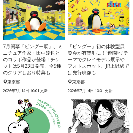
7月開幕「ピングー展」、ミ
「ピングー」初の体験型展
ニチュア作家・田中達也と
覧会が有楽町に！“遊園地”テ
のコラボ作品が登場！チケ
ーマでクレイモデル展示や
ットは5月23日発売、全5種
フォトスポット、JR上野駅で
のクリアしおり特典も
は先行映像も
東京都
東京都
2026年7月14日 10:01 更新
2026年7月14日 10:01 更新