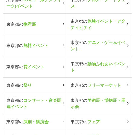
ーク)イベント
ス
東京都の
体験イベント・アク
東京都の
物産展
ティビティ
東京都の
アニメ・ゲームイベ
東京都の
無料イベント
ント
東京都の
動物ふれあいイベン
東京都の
花イベント
ト
東京都の
祭り
東京都の
フリーマーケット
東京都の
コンサート・音楽関
東京都の
美術展・博物展・展
連イベント
示会
東京都の
演劇・講演会
東京都の
フェア