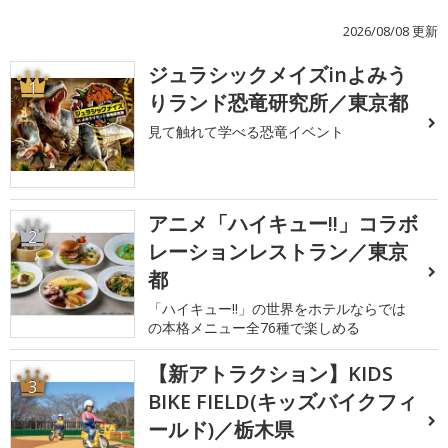
2026/08/08 更新
ジュラシックメイズinよみう
1
りランド恐竜研究所／東京都
見て触れて学べる恐竜イベント
アニメ「ハイキュー!!」コラボ
2
レーションレストラン／東京
都
「ハイキュー!!」の世界をホテルならでは
の本格メニュー全76種で楽しめる
【新アトラクション】KIDS
3
BIKE FIELD(キッズバイクフィ
ールド)／栃木県