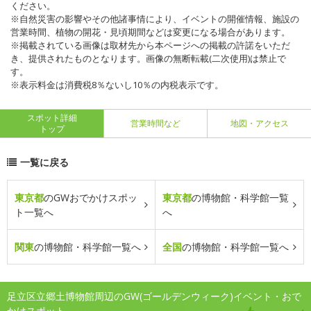
ください。
※自然災害の影響やその他諸事情により、イベントの開催情報、施設の
営業時間、植物の開花・見頃期間などは変更になる場合があります。
※掲載されている画像は取材先から本ページへの掲載の許諾をいただ
き、提供されたものとなります。画像の無断転載(二次使用)は禁止で
す。
※表示料金は消費税8％ないし10％の内税表示です。
スポット詳細
営業時間など
地図・アクセス
トップ
一覧に戻る
東京都
のGWおでかけスポッ
東京都
の博物館・科学館一覧
ト一覧へ
へ
関東
の博物館・科学館一覧へ
全国
の博物館・科学館一覧へ
足立区立郷土博物館周辺のGW(ゴールデンウィーク)イベント・おで
かけスポット