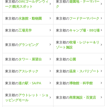
東京都の
GW(ゴールデンウィ
東京都の
遊園地・テーマパー
ーク)観光スポット
ク
東京都の
水族館・動物園
東京都の
フードテーマパーク
東京都の
工場見学
東京都の
キャンプ場・BBQ場
東京都の
牧場・レジャー＆リ
東京都の
グランピング
ゾート施設
東京都の
タワー・展望台
東京都の
公園
東京都の
アスレチック
東京都の
温泉・スパリゾート
東京都の
道の駅・SA/PA
東京都の
博物館・科学館
東京都の
アウトレット・ショ
東京都の
商業施設・百貨店
ッピングモール