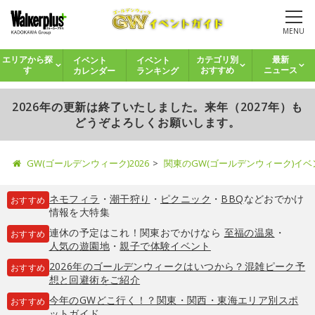
MENU
イベント
イベント
エリアから探
カテゴリ別
最新
カレンダー
ランキング
す
おすすめ
ニュース
2026年の更新は終了いたしました。来年（2027年）も
どうぞよろしくお願いします。
GW(ゴールデンウィーク)2026
関東のGW(ゴールデンウィーク)イ
ネモフィラ
・
潮干狩り
・
ピクニック
・
BBQ
などおでかけ
おすすめ
情報を大特集
連休の予定はこれ！関東おでかけなら
至福の温泉
・
おすすめ
人気の遊園地
・
親子で体験イベント
2026年のゴールデンウィークはいつから？混雑ピーク予
おすすめ
想と回避術をご紹介
今年のGWどこ行く！？関東・関西・東海エリア別スポ
おすすめ
ットガイド