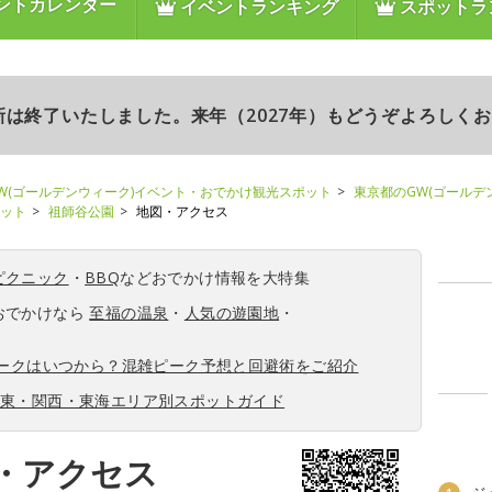
ントカレンダー
イベントランキング
スポットラ
更新は終了いたしました。来年（2027年）もどうぞよろしく
W(ゴールデンウィーク)イベント・おでかけ観光スポット
東京都のGW(ゴールデ
ポット
祖師谷公園
地図・アクセス
ピクニック
・
BBQ
などおでかけ情報を大特集
おでかけなら
至福の温泉
・
人気の遊園地
・
ィークはいつから？混雑ピーク予想と回避術をご紹介
関東・関西・東海エリア別スポットガイド
・アクセス