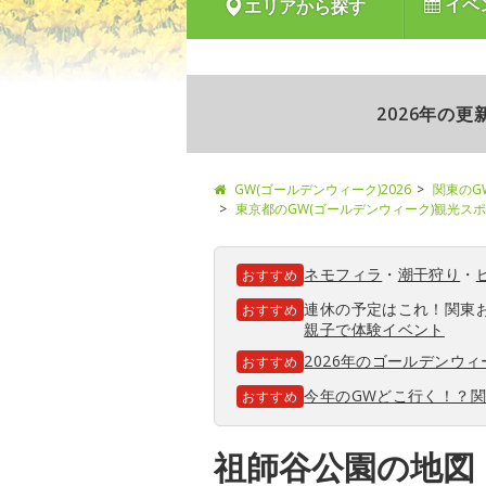
イベ
エリアから探す
2026年の
GW(ゴールデンウィーク)2026
関東のG
東京都のGW(ゴールデンウィーク)観光ス
ネモフィラ
・
潮干狩り
・
おすすめ
連休の予定はこれ！関東
おすすめ
親子で体験イベント
2026年のゴールデンウ
おすすめ
今年のGWどこ行く！？
おすすめ
祖師谷公園の地図