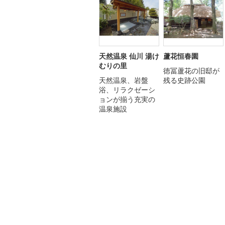
天然温泉 仙川 湯け
蘆花恒春園
むりの里
徳冨蘆花の旧邸が
天然温泉、岩盤
残る史跡公園
浴、リラクゼーシ
ョンが揃う充実の
温泉施設