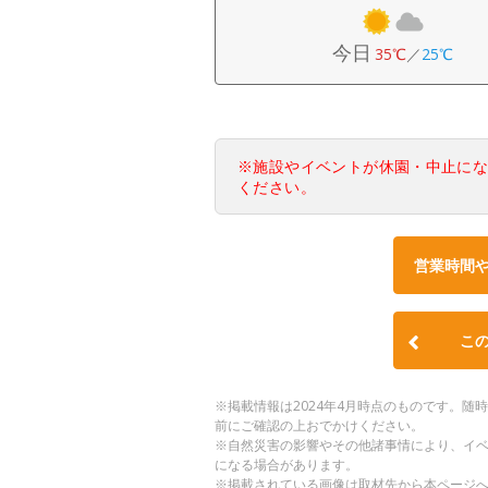
今日
35℃
／
25℃
※施設やイベントが休園・中止に
ください。
営業時間
こ
※掲載情報は2024年4月時点のものです。
前にご確認の上おでかけください。
※自然災害の影響やその他諸事情により、イ
になる場合があります。
※掲載されている画像は取材先から本ページ