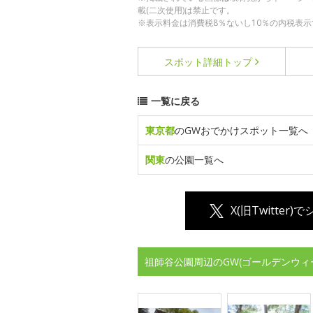
載(二次使用)は禁止です。
※表示料金は消費税8％ないし10％の内税表示
スポット詳細
トップ
一覧に戻る
東京都
のGWおでかけスポット一覧へ
関東
の公園一覧へ
X(旧Twitter)
祖師谷公園周辺のGW(ゴールデンウィ