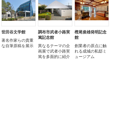
世田谷文学館
調布市武者小路実
樫尾俊雄発明記念
篤記念館
館
著名作家らの貴重
な自筆原稿を展示
異なるテーマの企
創業者の原点に触
画展で武者小路実
れる成城の私邸ミ
篤を多面的に紹介
ュージアム