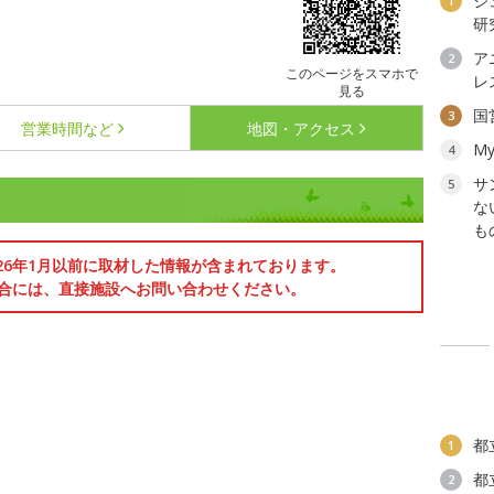
ジ
1
研
ア
2
このページをスマホで
レ
見る
国
3
営業時間など
地図・アクセス
My
4
サ
5
な
も
026年1月以前に取材した情報が含まれております。
合には、直接施設へお問い合わせください。
都
1
都
2