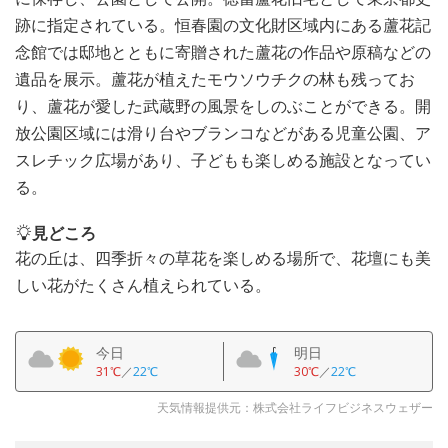
跡に指定されている。恒春園の文化財区域内にある蘆花記
念館では邸地とともに寄贈された蘆花の作品や原稿などの
遺品を展示。蘆花が植えたモウソウチクの林も残ってお
り、蘆花が愛した武蔵野の風景をしのぶことができる。開
放公園区域には滑り台やブランコなどがある児童公園、ア
スレチック広場があり、子どもも楽しめる施設となってい
る。
見どころ
花の丘は、四季折々の草花を楽しめる場所で、花壇にも美
しい花がたくさん植えられている。
今日
明日
31℃
／
22℃
30℃
／
22℃
天気情報提供元：株式会社ライフビジネスウェザー