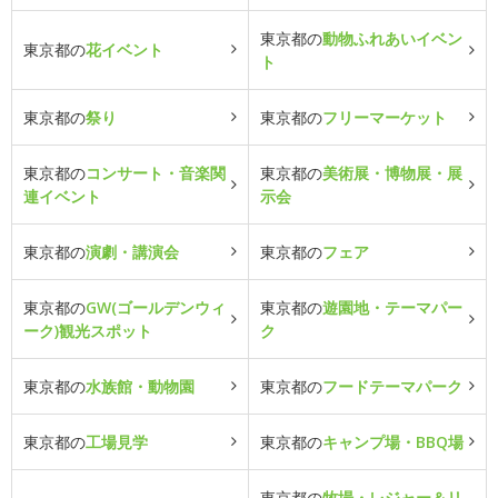
東京都の
動物ふれあいイベン
東京都の
花イベント
ト
東京都の
祭り
東京都の
フリーマーケット
東京都の
コンサート・音楽関
東京都の
美術展・博物展・展
連イベント
示会
東京都の
演劇・講演会
東京都の
フェア
東京都の
GW(ゴールデンウィ
東京都の
遊園地・テーマパー
ーク)観光スポット
ク
東京都の
水族館・動物園
東京都の
フードテーマパーク
東京都の
工場見学
東京都の
キャンプ場・BBQ場
東京都の
牧場・レジャー＆リ