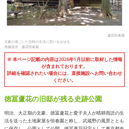
蘆花恒春園
文豪が過ごした往時の生活に思いをはせる
画像提供：蘆花恒春園
※ 本ページ記載の内容は2026年1月以前に取材した情報
が含まれております。
詳細を確認されたい場合には、直接施設へお問い合わせ
ください。
徳冨蘆花の旧邸が残る史跡公園
明治、大正期の文豪、徳冨蘆花と愛子夫人が晴耕雨読の生
活を送った土地家屋を恒春園と称し、武蔵野の風景ととも
に保存し、公園として公開。徳冨蘆花旧宅として東京都史