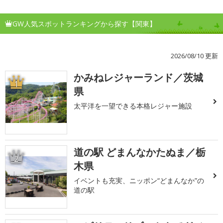
GW人気スポットランキングから探す【関東】
2026/08/10 更新
かみねレジャーランド／茨城
1
県
太平洋を一望できる本格レジャー施設
道の駅 どまんなかたぬま／栃
2
木県
イベントも充実、ニッポン“どまんなか”の
道の駅