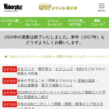
MENU
イベント
イベント
エリアから探
カテゴリ別
最新
カレンダー
ランキング
す
おすすめ
ニュース
2026年の更新は終了いたしました。来年（2027年）も
どうぞよろしくお願いします。
GW(ゴールデンウィーク)2026
関東のGW(ゴールデンウィーク)イ
ネモフィラ
・
潮干狩り
・
ピクニック
・
BBQ
などおでかけ
おすすめ
情報を大特集
連休の予定はこれ！関東おでかけなら
至福の温泉
・
おすすめ
人気の遊園地
・
親子で体験イベント
2026年のゴールデンウィークはいつから？混雑ピーク予
おすすめ
想と回避術をご紹介
今年のGWどこ行く！？関東・関西・東海エリア別スポ
おすすめ
ットガイド