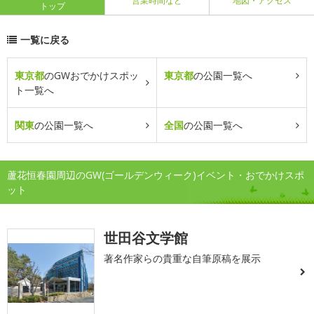
営業時間など
地図・アクセス
トップ
一覧に戻る
東京都
のGWおでかけスポッ
東京都
の公園一覧へ
ト一覧へ
関東
の公園一覧へ
全国
の公園一覧へ
蘆花恒春園周辺のGW(ゴールデンウィーク)イベント・おでかけスポ
ット
世田谷文学館
著名作家らの貴重な自筆原稿を展示