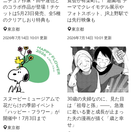
ニチュア作家・田中達也と
覧会が有楽町に！“遊園地”テ
のコラボ作品が登場！チケ
ーマでクレイモデル展示や
ットは5月23日発売、全5種
フォトスポット、JR上野駅で
のクリアしおり特典も
は先行映像も
東京都
東京都
2026年7月14日 10:01 更新
2026年7月14日 10:01 更新
スヌーピーミュージアムで
30歳の夫婦なのに、見た目
花だらけの季節イベント
は「祖母と孫」――。急激
「ハッピー・フラワー」が
に老いる妻と成長が止まっ
開催中！7月3日まで
た夫の漫画が描く「歳と幸
せ」
東京都