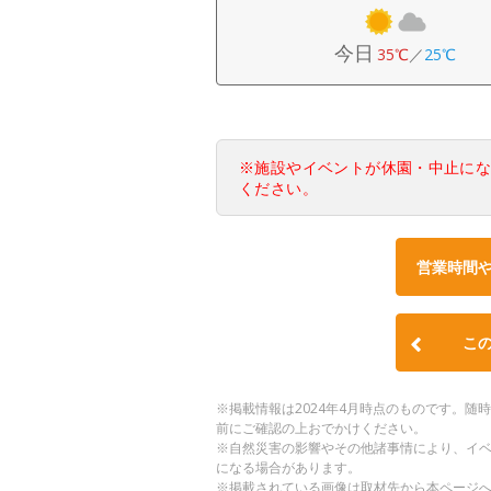
今日
35℃
／
25℃
※施設やイベントが休園・中止に
ください。
営業時間
こ
※掲載情報は2024年4月時点のものです。
前にご確認の上おでかけください。
※自然災害の影響やその他諸事情により、イ
になる場合があります。
※掲載されている画像は取材先から本ページ