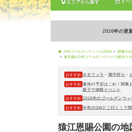
イベ
エリアから探す
2026年の
GW(ゴールデンウィーク)2026
関東のG
東京都のGW(ゴールデンウィーク)観光ス
ネモフィラ
・
潮干狩り
・
おすすめ
連休の予定はこれ！関東
おすすめ
親子で体験イベント
2026年のゴールデンウ
おすすめ
今年のGWどこ行く！？
おすすめ
猿江恩賜公園の地