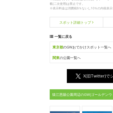
載(二次使用)は禁止です。
※表示料金は消費税8％ないし10％の内税表示
スポット詳細
トップ
一覧に戻る
東京都
のGWおでかけスポット一覧へ
関東
の公園一覧へ
X(旧Twitter)
猿江恩賜公園周辺のGW(ゴールデンウ