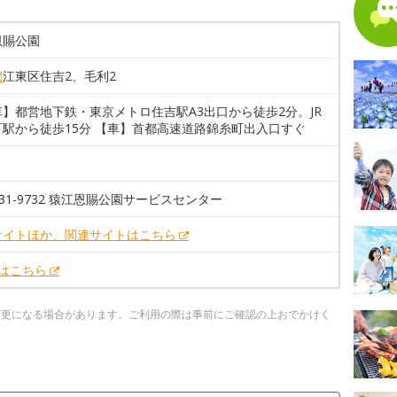
恩賜公園
都
江東区住吉2、毛利2
】都営地下鉄・東京メトロ住吉駅A3出口から徒歩2分。JR
町駅から徒歩15分 【車】首都高速道路錦糸町出入口すぐ
3631-9732 猿江恩賜公園サービスセンター
サイトほか、関連サイトはこちら
Xはこちら
変更になる場合があります。ご利用の際は事前にご確認の上おでかけく