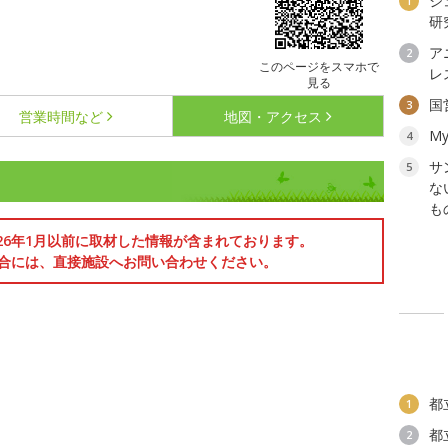
ジ
1
研
ア
2
このページをスマホで
レ
見る
国
3
営業時間など
地図・アクセス
My
4
サ
5
な
も
026年1月以前に取材した情報が含まれております。
合には、直接施設へお問い合わせください。
都
1
都
2