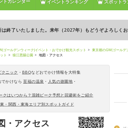
ントカレンダー
イベントランキング
スポットラ
更新は終了いたしました。来年（2027年）もどうぞよろしく
W(ゴールデンウィーク)イベント・おでかけ観光スポット
東京都のGW(ゴールデ
ポット
猿江恩賜公園
地図・アクセス
ピクニック
・
BBQ
などおでかけ情報を大特集
おでかけなら
至福の温泉
・
人気の遊園地
・
ィークはいつから？混雑ピーク予想と回避術をご紹介
関東・関西・東海エリア別スポットガイド
図・アクセス