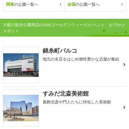
関東
の公園一覧へ
全国
の公園一覧へ
大横川親水公園周辺のGW(ゴールデンウィーク)イベント・おでかけ
スポット
錦糸町パルコ
地元の名店をはじめ個性豊かな店舗が集結
すみだ北斎美術館
葛飾北斎や門人たちに特化した美術館