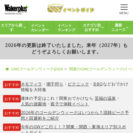
MENU
イベント
イベント
エリアから探
カテゴリ別
最新
カレンダー
ランキング
す
おすすめ
ニュース
2026年の更新は終了いたしました。来年（2027年）も
どうぞよろしくお願いします。
GW(ゴールデンウィーク)2026
関東のGW(ゴールデンウィーク)イ
ネモフィラ
・
潮干狩り
・
ピクニック
・
BBQ
などおでかけ
おすすめ
情報を大特集
連休の予定はこれ！関東おでかけなら
至福の温泉
・
おすすめ
人気の遊園地
・
親子で体験イベント
2026年のゴールデンウィークはいつから？混雑ピーク予
おすすめ
想と回避術をご紹介
今年のGWどこ行く！？関東・関西・東海エリア別スポ
おすすめ
ットガイド