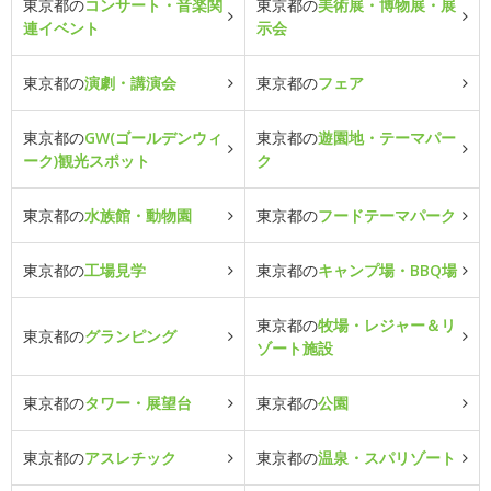
東京都の
コンサート・音楽関
東京都の
美術展・博物展・展
連イベント
示会
東京都の
演劇・講演会
東京都の
フェア
東京都の
GW(ゴールデンウィ
東京都の
遊園地・テーマパー
ーク)観光スポット
ク
東京都の
水族館・動物園
東京都の
フードテーマパーク
東京都の
工場見学
東京都の
キャンプ場・BBQ場
東京都の
牧場・レジャー＆リ
東京都の
グランピング
ゾート施設
東京都の
タワー・展望台
東京都の
公園
東京都の
アスレチック
東京都の
温泉・スパリゾート