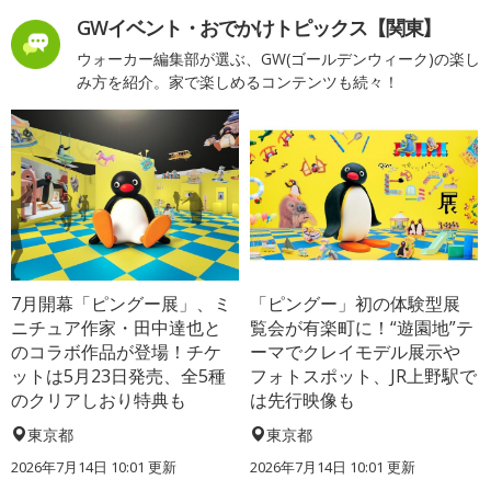
GWイベント・おでかけトピックス【関東】
ウォーカー編集部が選ぶ、GW(ゴールデンウィーク)の楽し
み方を紹介。家で楽しめるコンテンツも続々！
7月開幕「ピングー展」、ミ
「ピングー」初の体験型展
ニチュア作家・田中達也と
覧会が有楽町に！“遊園地”テ
のコラボ作品が登場！チケ
ーマでクレイモデル展示や
ットは5月23日発売、全5種
フォトスポット、JR上野駅で
のクリアしおり特典も
は先行映像も
東京都
東京都
2026年7月14日 10:01 更新
2026年7月14日 10:01 更新