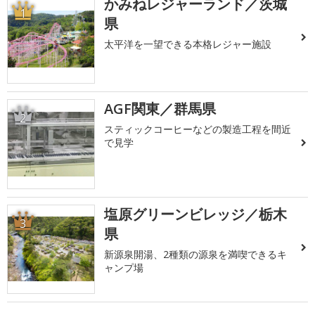
かみねレジャーランド／茨城
1
県
太平洋を一望できる本格レジャー施設
AGF関東／群馬県
2
スティックコーヒーなどの製造工程を間近
で見学
塩原グリーンビレッジ／栃木
3
県
新源泉開湯、2種類の源泉を満喫できるキ
ャンプ場