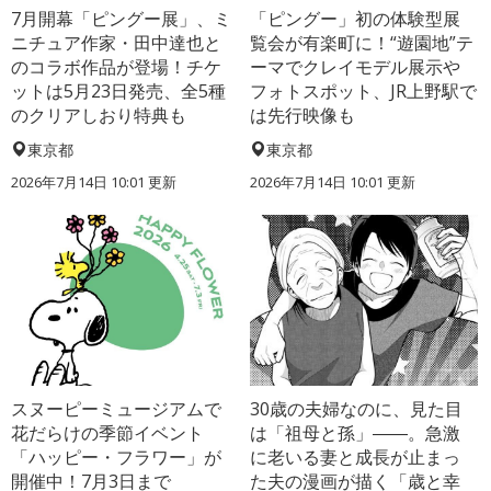
7月開幕「ピングー展」、ミ
「ピングー」初の体験型展
ニチュア作家・田中達也と
覧会が有楽町に！“遊園地”テ
のコラボ作品が登場！チケ
ーマでクレイモデル展示や
ットは5月23日発売、全5種
フォトスポット、JR上野駅で
のクリアしおり特典も
は先行映像も
東京都
東京都
2026年7月14日 10:01 更新
2026年7月14日 10:01 更新
スヌーピーミュージアムで
30歳の夫婦なのに、見た目
花だらけの季節イベント
は「祖母と孫」――。急激
「ハッピー・フラワー」が
に老いる妻と成長が止まっ
開催中！7月3日まで
た夫の漫画が描く「歳と幸