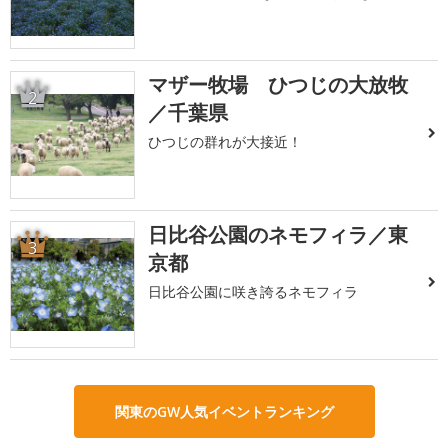
マザー牧場 ひつじの大放牧
2
／千葉県
ひつじの群れが大接近！
日比谷公園のネモフィラ／東
3
京都
日比谷公園に咲き誇るネモフィラ
関東のGW人気イベントランキング