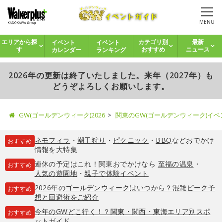
MENU
イベント
イベント
エリアから探
カテゴリ別
最新
カレンダー
ランキング
す
おすすめ
ニュース
2026年の更新は終了いたしました。来年（2027年）も
どうぞよろしくお願いします。
GW(ゴールデンウィーク)2026
関東のGW(ゴールデンウィーク)イ
ネモフィラ
・
潮干狩り
・
ピクニック
・
BBQ
などおでかけ
おすすめ
情報を大特集
連休の予定はこれ！関東おでかけなら
至福の温泉
・
おすすめ
人気の遊園地
・
親子で体験イベント
2026年のゴールデンウィークはいつから？混雑ピーク予
おすすめ
想と回避術をご紹介
今年のGWどこ行く！？関東・関西・東海エリア別スポ
おすすめ
ットガイド