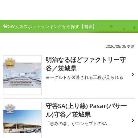
GW人気スポットランキングから探す【関東】
2026/08/06 更新
明治なるほどファクトリー守
1
谷／茨城県
ヨーグルトが製造される工程が見られる
守谷SA(上り線) Pasar(パサー
2
ル)守谷／茨城県
「恵みの森」がコンセプトのSA