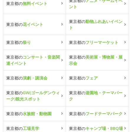
東京都の
アニメ・ゲームイベ
東京都の
無料イベント
ント
東京都の
動物ふれあいイベン
東京都の
花イベント
ト
東京都の
祭り
東京都の
フリーマーケット
東京都の
コンサート・音楽関
東京都の
美術展・博物展・展
連イベント
示会
東京都の
演劇・講演会
東京都の
フェア
東京都の
GW(ゴールデンウィ
東京都の
遊園地・テーマパー
ーク)観光スポット
ク
東京都の
水族館・動物園
東京都の
フードテーマパーク
東京都の
工場見学
東京都の
キャンプ場・BBQ場