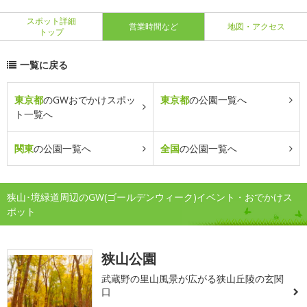
スポット詳細
営業時間など
地図・アクセス
トップ
一覧に戻る
東京都
のGWおでかけスポッ
東京都
の公園一覧へ
ト一覧へ
関東
の公園一覧へ
全国
の公園一覧へ
狭山･境緑道周辺のGW(ゴールデンウィーク)イベント・おでかけス
ポット
狭山公園
武蔵野の里山風景が広がる狭山丘陵の玄関
口