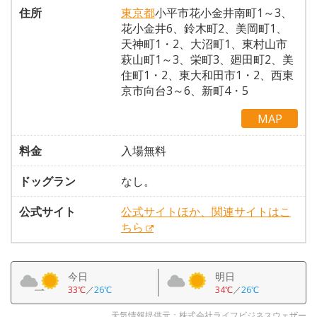
住所
東京都
小平市花小金井南町1～3、
花小金井6、鈴木町2、美岡町1、
天神町1・2、大沼町1、東村山市
萩山町1～3、栄町3、廻田町2、美
住町1・2、東大和田市1・2、西東
京市向台3～6、新町4・5
MAP
料金
入場無料
ドッグラン
なし。
公式サイト
公式サイトほか、関連サイトはこ
ちら
今日
明日
33℃
／
26℃
34℃
／
26℃
天気情報提供元：株式会社ライフビジネスウェザー