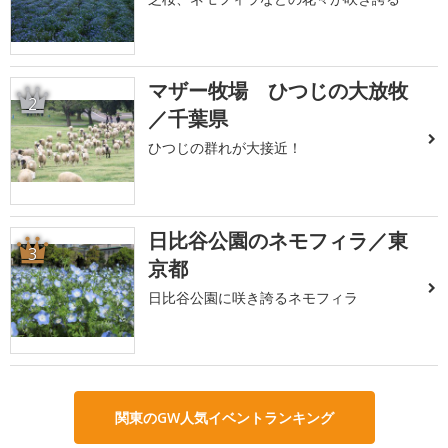
マザー牧場 ひつじの大放牧
2
／千葉県
ひつじの群れが大接近！
日比谷公園のネモフィラ／東
3
京都
日比谷公園に咲き誇るネモフィラ
関東のGW人気イベントランキング