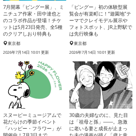
7月開幕「ピングー展」、ミ
「ピングー」初の体験型展
ニチュア作家・田中達也と
覧会が有楽町に！“遊園地”テ
のコラボ作品が登場！チケ
ーマでクレイモデル展示や
ットは5月23日発売、全5種
フォトスポット、JR上野駅で
のクリアしおり特典も
は先行映像も
東京都
東京都
2026年7月14日 10:01 更新
2026年7月14日 10:01 更新
スヌーピーミュージアムで
30歳の夫婦なのに、見た目
花だらけの季節イベント
は「祖母と孫」――。急激
「ハッピー・フラワー」が
に老いる妻と成長が止まっ
開催中！7月3日まで
た夫の漫画が描く「歳と幸