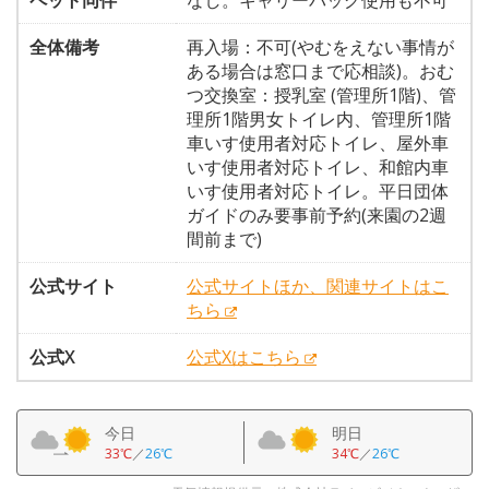
ペット同伴
なし。キャリーバッグ使用も不可
全体備考
再入場：不可(やむをえない事情が
ある場合は窓口まで応相談)。おむ
つ交換室：授乳室 (管理所1階)、管
理所1階男女トイレ内、管理所1階
車いす使用者対応トイレ、屋外車
いす使用者対応トイレ、和館内車
いす使用者対応トイレ。平日団体
ガイドのみ要事前予約(来園の2週
間前まで)
公式サイト
公式サイトほか、関連サイトはこ
ちら
公式X
公式Xはこちら
今日
明日
33℃
／
26℃
34℃
／
26℃