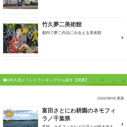
竹久夢二美術館
都内で夢二作品に出会える美術館
GW人気イベントランキングから探す【関東】
2026/08/06 更新
富田さとにわ耕園のネモフィ
1
ラ／千葉県
芝桜、ネモフィラなどの花々が咲き誇る