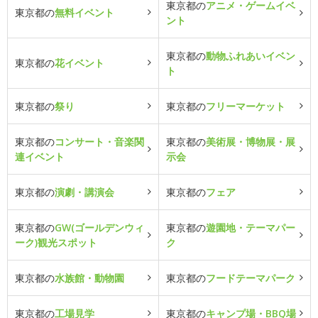
東京都の
アニメ・ゲームイベ
東京都の
無料イベント
ント
東京都の
動物ふれあいイベン
東京都の
花イベント
ト
東京都の
祭り
東京都の
フリーマーケット
東京都の
コンサート・音楽関
東京都の
美術展・博物展・展
連イベント
示会
東京都の
演劇・講演会
東京都の
フェア
東京都の
GW(ゴールデンウィ
東京都の
遊園地・テーマパー
ーク)観光スポット
ク
東京都の
水族館・動物園
東京都の
フードテーマパーク
東京都の
工場見学
東京都の
キャンプ場・BBQ場