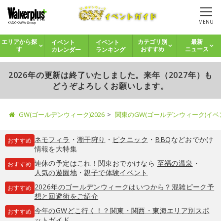
MENU
イベント
イベント
エリアから探
カテゴリ別
最新
カレンダー
ランキング
す
おすすめ
ニュース
2026年の更新は終了いたしました。来年（2027年）も
どうぞよろしくお願いします。
GW(ゴールデンウィーク)2026
関東のGW(ゴールデンウィーク)イ
ネモフィラ
・
潮干狩り
・
ピクニック
・
BBQ
などおでかけ
おすすめ
情報を大特集
連休の予定はこれ！関東おでかけなら
至福の温泉
・
おすすめ
人気の遊園地
・
親子で体験イベント
2026年のゴールデンウィークはいつから？混雑ピーク予
おすすめ
想と回避術をご紹介
今年のGWどこ行く！？関東・関西・東海エリア別スポ
おすすめ
ットガイド