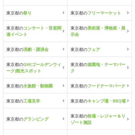
東京都の
祭り
東京都の
フリーマーケット
東京都の
コンサート・音楽関
東京都の
美術展・博物展・展
連イベント
示会
東京都の
演劇・講演会
東京都の
フェア
東京都の
GW(ゴールデンウィ
東京都の
遊園地・テーマパー
ーク)観光スポット
ク
東京都の
水族館・動物園
東京都の
フードテーマパーク
東京都の
工場見学
東京都の
キャンプ場・BBQ場
東京都の
牧場・レジャー＆リ
東京都の
グランピング
ゾート施設