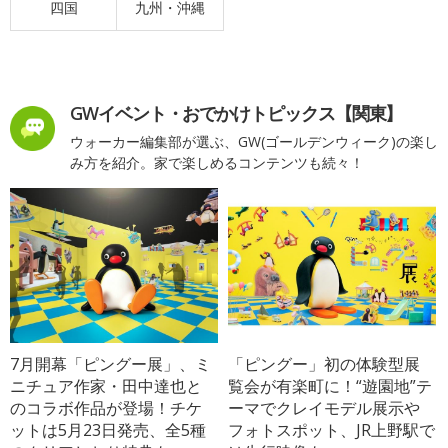
四国
九州・沖縄
GWイベント・おでかけトピックス【関東】
ウォーカー編集部が選ぶ、GW(ゴールデンウィーク)の楽し
み方を紹介。家で楽しめるコンテンツも続々！
7月開幕「ピングー展」、ミ
「ピングー」初の体験型展
ニチュア作家・田中達也と
覧会が有楽町に！“遊園地”テ
のコラボ作品が登場！チケ
ーマでクレイモデル展示や
ットは5月23日発売、全5種
フォトスポット、JR上野駅で