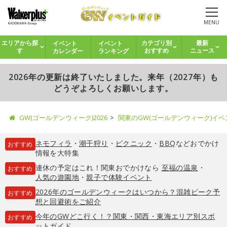
MENU
イベント
イベント
エリアから探
カテゴリ別
最新
カレンダー
ランキング
す
おすすめ
ニュース
2026年の更新は終了いたしました。来年（2027年）も
どうぞよろしくお願いします。
GW(ゴールデンウィーク)2026
関東のGW(ゴールデンウィーク)イ
ネモフィラ
・
潮干狩り
・
ピクニック
・
BBQ
などおでかけ
おすすめ
情報を大特集
連休の予定はこれ！関東おでかけなら
至福の温泉
・
おすすめ
人気の遊園地
・
親子で体験イベント
2026年のゴールデンウィークはいつから？混雑ピーク予
おすすめ
想と回避術をご紹介
今年のGWどこ行く！？関東・関西・東海エリア別スポ
おすすめ
ットガイド