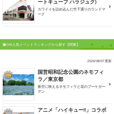
ートキューブ ハラジュク)
カワイイを詰め込んだ竹下通りのランドマ
ーク
GW人気イベントランキングから探す【関東】
2026/08/07 更新
国営昭和記念公園のネモフィ
1
ラ／東京都
春空に映えるネモフィラと花のブーケガー
デン
アニメ「ハイキュー!!」コラボ
2