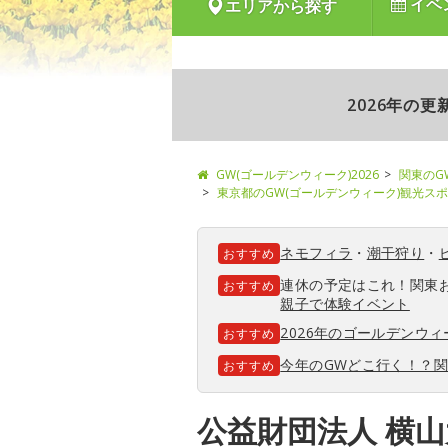
イベ
エリアから探す
2026年の
GW(ゴールデンウィーク)2026
関東のG
東京都のGW(ゴールデンウィーク)観光ス
ネモフィラ
・
潮干狩り
・
おすすめ
連休の予定はこれ！関東
おすすめ
親子で体験イベント
2026年のゴールデンウ
おすすめ
今年のGWどこ行く！？
おすすめ
公益財団法人 横