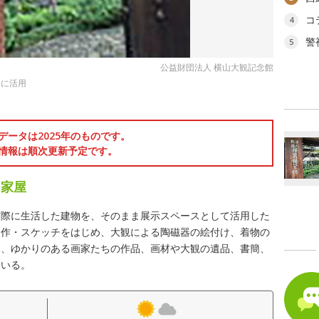
コ
4
警
5
公益財団法人 横山大観記念館
スに活用
データは2025年のものです。
情報は順次更新予定です。
た家屋
実際に生活した建物を、そのまま展示スペースとして活用した
習作・スケッチをはじめ、大観による陶磁器の絵付け、着物の
た、ゆかりのある画家たちの作品、画材や大観の遺品、書簡、
ている。