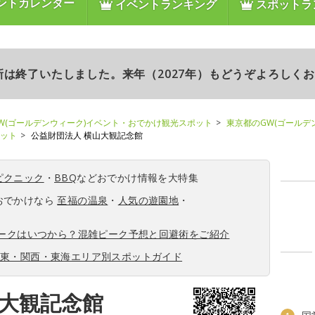
ントカレンダー
イベントランキング
スポットラ
更新は終了いたしました。来年（2027年）もどうぞよろしく
W(ゴールデンウィーク)イベント・おでかけ観光スポット
東京都のGW(ゴールデ
ポット
公益財団法人 横山大観記念館
ピクニック
・
BBQ
などおでかけ情報を大特集
おでかけなら
至福の温泉
・
人気の遊園地
・
ィークはいつから？混雑ピーク予想と回避術をご紹介
関東・関西・東海エリア別スポットガイド
山大観記念館