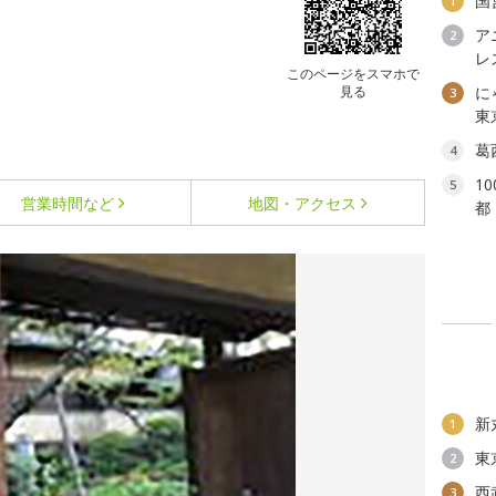
国
1
ア
2
レ
このページをスマホで
見る
に
3
東
葛
4
1
5
営業時間など
地図・アクセス
都
新
1
東
2
西
3