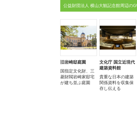
公益財団法人 横山大観記念館周辺のG
旧岩崎邸庭園
文化庁 国立近現代
建築資料館
国指定文化財、三
菱財閥岩崎家邸宅
貴重な日本の建築
が建ち並ぶ庭園
関係資料を収集保
存し伝える