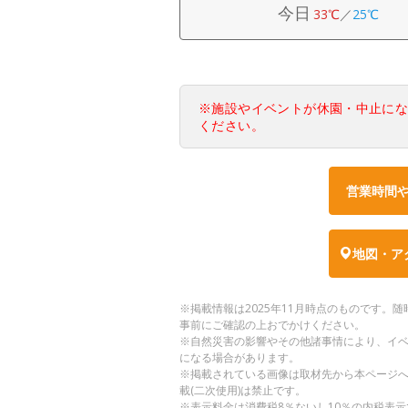
今日
33℃
／
25℃
※施設やイベントが休園・中止に
ください。
営業時間
地図・ア
※掲載情報は2025年11月時点のものです
事前にご確認の上おでかけください。
※自然災害の影響やその他諸事情により、イ
になる場合があります。
※掲載されている画像は取材先から本ページ
載(二次使用)は禁止です。
※表示料金は消費税8％ないし10％の内税表示