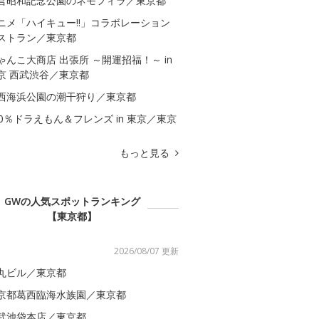
営昭和記念公園のネモフィラ／東京都
ニメ「ハイキュー!!」コラボレーション
ストラン／東京都
ゃんこ大商店 出張所 ～開運招福！～ in
京 西武渋谷／東京都
西海浜公園の潮干狩り／東京都
00％ドラえもん＆フレンズ in 東京／東京
もっと見る
GWの人気スポットランキング
【東京都】
2026/08/07 更新
丸ビル／東京都
京都葛西臨海水族園／東京都
武池袋本店／東京都