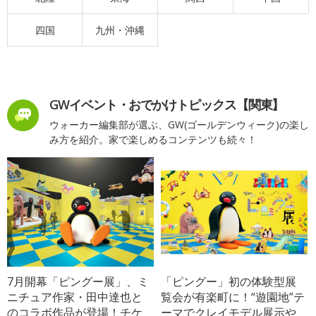
四国
九州・沖縄
GWイベント・おでかけトピックス【関東】
ウォーカー編集部が選ぶ、GW(ゴールデンウィーク)の楽し
み方を紹介。家で楽しめるコンテンツも続々！
7月開幕「ピングー展」、ミ
「ピングー」初の体験型展
ニチュア作家・田中達也と
覧会が有楽町に！“遊園地”テ
のコラボ作品が登場！チケ
ーマでクレイモデル展示や