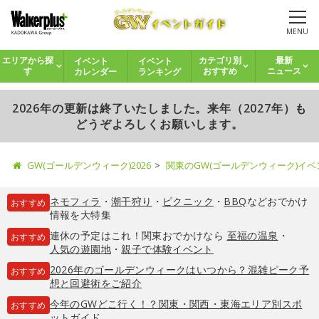
MENU
イベント
イベント
エリアから探
カテゴリ別
最新
カレンダー
ランキング
す
おすすめ
ニュース
2026年の更新は終了いたしました。来年（2027年）も
どうぞよろしくお願いします。
GW(ゴールデンウィーク)2026
関東のGW(ゴールデンウィーク)イ
ネモフィラ
・
潮干狩り
・
ピクニック
・
BBQ
などおでかけ
おすすめ
情報を大特集
連休の予定はこれ！関東おでかけなら
至福の温泉
・
おすすめ
人気の遊園地
・
親子で体験イベント
2026年のゴールデンウィークはいつから？混雑ピーク予
おすすめ
想と回避術をご紹介
今年のGWどこ行く！？関東・関西・東海エリア別スポ
おすすめ
ットガイド