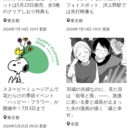
ットは5月23日発売、全5種
フォトスポット、JR上野駅で
のクリアしおり特典も
は先行映像も
東京都
東京都
2026年7月14日 10:01 更新
2026年7月14日 10:01 更新
スヌーピーミュージアムで
30歳の夫婦なのに、見た目
花だらけの季節イベント
は「祖母と孫」――。急激
「ハッピー・フラワー」が
に老いる妻と成長が止まっ
開催中！7月3日まで
た夫の漫画が描く「歳と幸
せ」
東京都
全国
2026年5月25日 09:35 更新