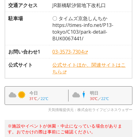
交通アクセス
JR新橋駅汐留地下改札口
駐車場
〇 タイムズ京急しんちか
https://times-info.net/P13-
tokyo/C103/park-detail-
BUK0067441/
お問い合わせ1
03-3573-7304
公式サイト
公式サイトほか、関連サイトはこ
ちら
今日
明日
31℃
／
22℃
30℃
／
22℃
天気情報提供元：株式会社ライフビジネスウェザー
※施設やイベントが休園・中止になっている場合がありま
す。おでかけの際は事前にご確認ください。