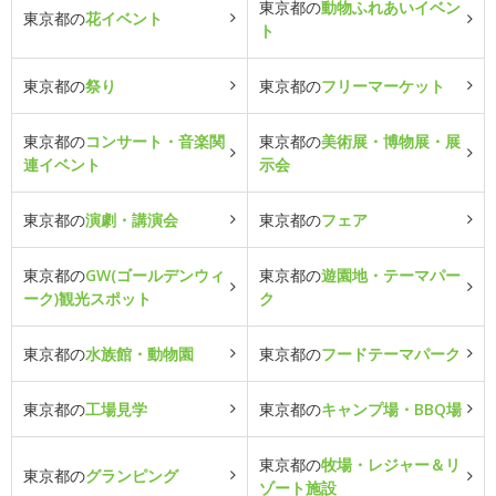
東京都の
動物ふれあいイベン
東京都の
花イベント
ト
東京都の
祭り
東京都の
フリーマーケット
東京都の
コンサート・音楽関
東京都の
美術展・博物展・展
連イベント
示会
東京都の
演劇・講演会
東京都の
フェア
東京都の
GW(ゴールデンウィ
東京都の
遊園地・テーマパー
ーク)観光スポット
ク
東京都の
水族館・動物園
東京都の
フードテーマパーク
東京都の
工場見学
東京都の
キャンプ場・BBQ場
東京都の
牧場・レジャー＆リ
東京都の
グランピング
ゾート施設