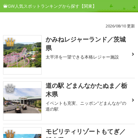
GW人気スポットランキングから探す【関東】
2026/08/10 更新
かみねレジャーランド／茨城
1
県
太平洋を一望できる本格レジャー施設
道の駅 どまんなかたぬま／栃
2
木県
イベントも充実、ニッポン“どまんなか”の
道の駅
モビリティリゾートもてぎ／
3