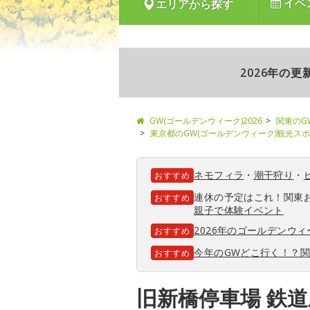
イベ
エリアから探す
2026年の
GW(ゴールデンウィーク)2026
関東のG
東京都のGW(ゴールデンウィーク)観光ス
ネモフィラ
・
潮干狩り
・
おすすめ
連休の予定はこれ！関東
おすすめ
親子で体験イベント
2026年のゴールデンウ
おすすめ
今年のGWどこ行く！？
おすすめ
旧新橋停車場 鉄