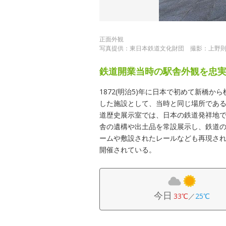
正面外観
写真提供：東日本鉄道文化財団 撮影：上野
鉄道開業当時の駅舎外観を忠
1872(明治5)年に日本で初めて新橋
した施設として、当時と同じ場所である現
道歴史展示室では、日本の鉄道発祥地
舎の遺構や出土品を常設展示し、鉄道
ームや敷設されたレールなども再現さ
開催されている。
今日
33℃
／
25℃