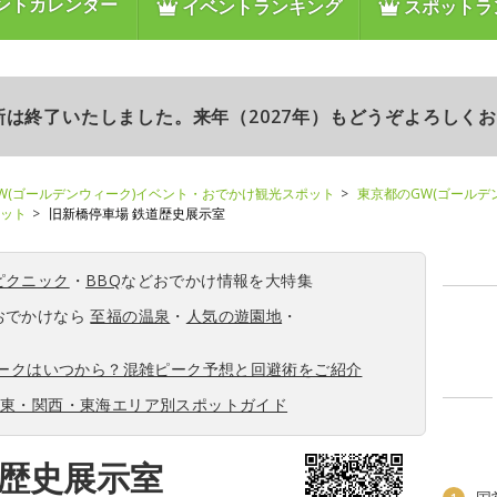
ントカレンダー
イベントランキング
スポットラ
更新は終了いたしました。来年（2027年）もどうぞよろしく
W(ゴールデンウィーク)イベント・おでかけ観光スポット
東京都のGW(ゴールデ
ポット
旧新橋停車場 鉄道歴史展示室
ピクニック
・
BBQ
などおでかけ情報を大特集
おでかけなら
至福の温泉
・
人気の遊園地
・
ィークはいつから？混雑ピーク予想と回避術をご紹介
関東・関西・東海エリア別スポットガイド
道歴史展示室