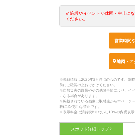
※施設やイベントが休園・中止に
ください。
営業時間
地図・ア
※掲載情報は2026年3月時点のものです。
前にご確認の上おでかけください。
※自然災害の影響やその他諸事情により、イ
になる場合があります。
※掲載されている画像は取材先から本ページ
載(二次使用)は禁止です。
※表示料金は消費税8％ないし10％の内税表示
スポット詳細
トップ