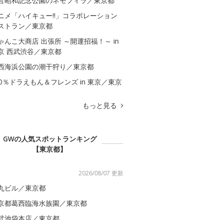
営昭和記念公園のネモフィラ／東京都
ニメ「ハイキュー!!」コラボレーション
ストラン／東京都
ゃんこ大商店 出張所 ～開運招福！～ in
京 西武渋谷／東京都
西海浜公園の潮干狩り／東京都
00％ドラえもん＆フレンズ in 東京／東京
もっと見る
GWの人気スポットランキング
【東京都】
2026/08/07 更新
丸ビル／東京都
京都葛西臨海水族園／東京都
武池袋本店／東京都