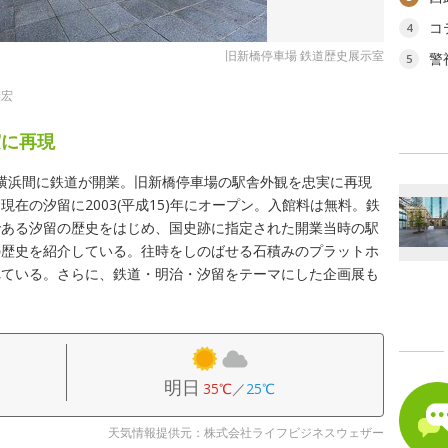
コ
4
旧新橋停車場 鉄道歴史展示室
警
5
則宏
実に再現
から横浜間に鉄道が開業。旧新橋停車場の駅舎外観を忠実に再現
在の汐留に2003(平成15)年にオープン。入館料は無料。鉄
である汐留の歴史をはじめ、国史跡に指定された開業当時の駅
の歴史を紹介している。往時をしのばせる石積みのプラットホ
れている。さらに、鉄道・明治・汐留をテーマにした企画展も
明日
35℃
／
25℃
天気情報提供元：株式会社ライフビジネスウェザー