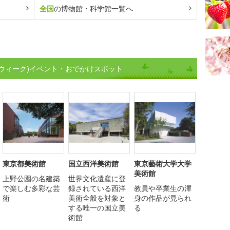
全国
の博物館・科学館一覧へ
ウィーク)イベント・おでかけスポット
東京都美術館
国立西洋美術館
東京藝術大学大学
美術館
上野公園の名建築
世界文化遺産に登
で楽しむ多彩な芸
録されている西洋
教員や卒業生の渾
術
美術全般を対象と
身の作品が見られ
する唯一の国立美
る
術館