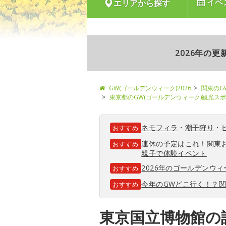
イベ
エリアから探す
2026年の
GW(ゴールデンウィーク)2026
関東のG
東京都のGW(ゴールデンウィーク)観光ス
ネモフィラ
・
潮干狩り
・
おすすめ
連休の予定はこれ！関東
おすすめ
親子で体験イベント
2026年のゴールデンウ
おすすめ
今年のGWどこ行く！？
おすすめ
東京国立博物館の