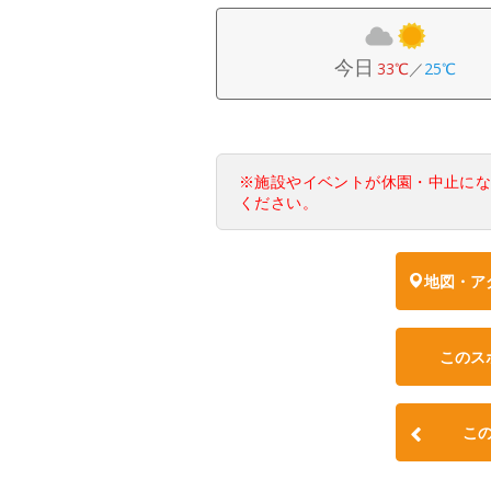
今日
33℃
／
25℃
※施設やイベントが休園・中止に
ください。
地図・ア
このス
こ