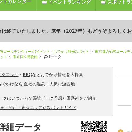
ントカレンダー
イベントランキング
スポットラ
更新は終了いたしました。来年（2027年）もどうぞよろしく
W(ゴールデンウィーク)イベント・おでかけ観光スポット
東京都のGW(ゴールデ
ポット
東京国立博物館
詳細データ
ピクニック
・
BBQ
などおでかけ情報を大特集
おでかけなら
至福の温泉
・
人気の遊園地
・
ィークはいつから？混雑ピーク予想と回避術をご紹介
関東・関西・東海エリア別スポットガイド
詳細データ