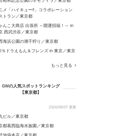
営昭和記念公園のネモフィラ／東京都
ニメ「ハイキュー!!」コラボレーション
ストラン／東京都
ゃんこ大商店 出張所 ～開運招福！～ in
京 西武渋谷／東京都
西海浜公園の潮干狩り／東京都
00％ドラえもん＆フレンズ in 東京／東京
もっと見る
GWの人気スポットランキング
【東京都】
2026/08/07 更新
丸ビル／東京都
京都葛西臨海水族園／東京都
武池袋本店／東京都