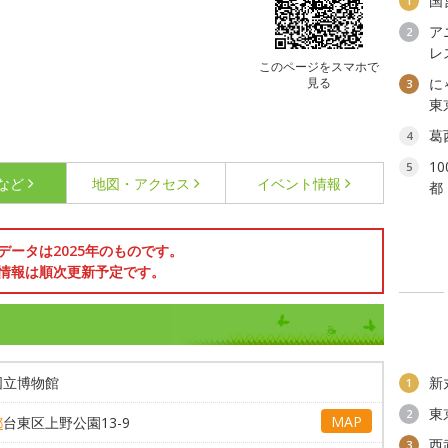
国
1
ア
2
レ
このページをスマホで
見る
に
3
東
葛
4
1
5
など
地図・アクセス
イベント情報
都
データは2025年のものです。
情報は順次更新予定です。
国立博物館
新
1
東
2
MAP
都
台東区上野公園13-9
西
3