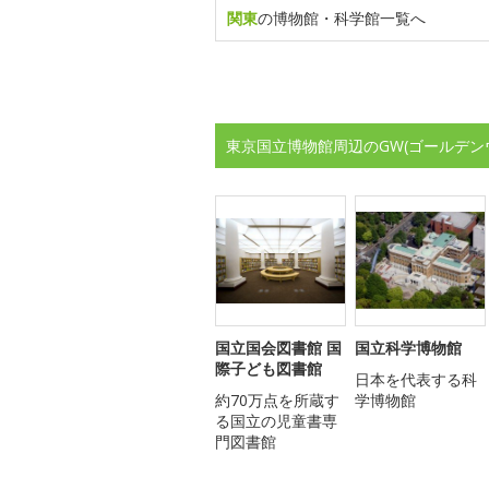
関東
の博物館・科学館一覧へ
東京国立博物館周辺のGW(ゴールデン
国立国会図書館 国
国立科学博物館
際子ども図書館
日本を代表する科
約70万点を所蔵す
学博物館
る国立の児童書専
門図書館