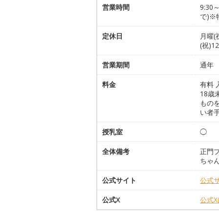
営業時間
9:3
で)
定休日
月曜(
(祝)
営業期間
通年
料金
有料 
18歳
もの
い者
授乳室
◯
全体備考
正門
ちゃ
公式サイト
公式
公式X
公式