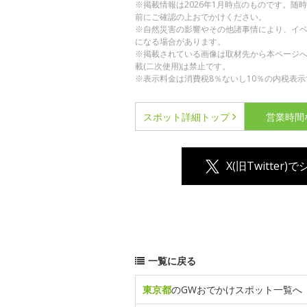
※掲載情報は2026年1月時点のものです。
前にご確認の上おでかけください。
※自然災害の影響やその他諸事情により、イ
になる場合があります。
※掲載されている画像は取材先から本ページ
載(二次使用)は禁止です。
※表示料金は消費税8％ないし10％の内税表示
スポット詳細
トップ
営業時間
X(旧Twitter)
一覧に戻る
東京都
のGWおでかけスポット一覧へ