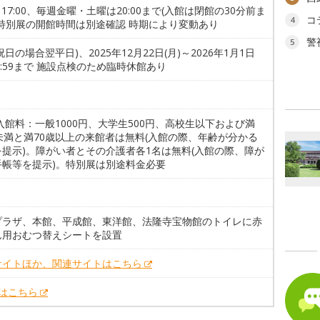
0～17:00、毎週金曜・土曜は20:00まで(入館は閉館の30分前ま
コ
4
※特別展の開館時間は別途確認 時期により変動あり
警
5
祝日の場合翌平日)、2025年12月22日(月)～2026年1月1日
12:59まで 施設点検のため臨時休館あり
入館料：一般1000円、大学生500円、高校生以下および満
未満と満70歳以上の来館者は無料(入館の際、年齢が分かる
を提示)。障がい者とその介護者各1名は無料(入館の際、障が
手帳等を提示)。特別展は別途料金必要
プラザ、本館、平成館、東洋館、法隆寺宝物館のトイレに赤
ん用おむつ替えシートを設置
サイトほか、関連サイトはこちら
Xはこちら