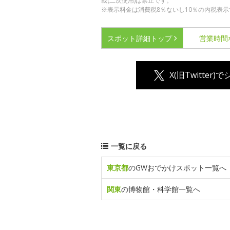
載(二次使用)は禁止です。
※表示料金は消費税8％ないし10％の内税表示
スポット詳細
トップ
営業時間
X(旧Twitter)
一覧に戻る
東京都
のGWおでかけスポット一覧へ
関東
の博物館・科学館一覧へ