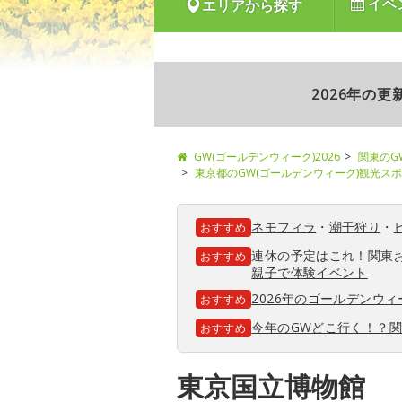
イベ
エリアから探す
2026年の
GW(ゴールデンウィーク)2026
関東のG
東京都のGW(ゴールデンウィーク)観光ス
ネモフィラ
・
潮干狩り
・
おすすめ
連休の予定はこれ！関東
おすすめ
親子で体験イベント
2026年のゴールデンウ
おすすめ
今年のGWどこ行く！？
おすすめ
東京国立博物館