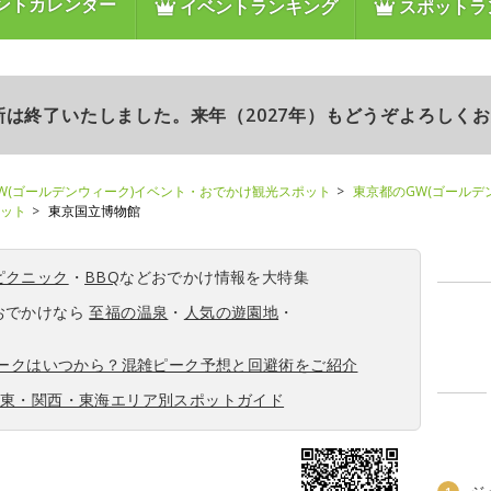
ントカレンダー
イベントランキング
スポットラ
更新は終了いたしました。来年（2027年）もどうぞよろしく
W(ゴールデンウィーク)イベント・おでかけ観光スポット
東京都のGW(ゴールデ
ポット
東京国立博物館
ピクニック
・
BBQ
などおでかけ情報を大特集
おでかけなら
至福の温泉
・
人気の遊園地
・
ィークはいつから？混雑ピーク予想と回避術をご紹介
関東・関西・東海エリア別スポットガイド