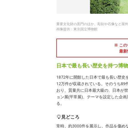
重要文化財の黒門のほか、彫刻や石像など屋
画像提供：東京国立博物館
※ この
最新
日本で最も長い歴史を持つ博
1872年に開館した日本で最も長い歴
12万件が収蔵されている。そのうち89件
おり、質量共に日本最大級の、日本が
ョン展(平常展)、テーマを設定した企
る。
見どころ
常時、約3000件を展示し、作品を傷