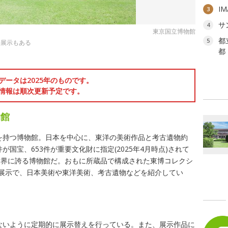
I
3
サ
4
東京国立博物館
都
5
外展示もある
都
データは2025年のものです。
情報は順次更新予定です。
物館
史を持つ博物館。日本を中心に、東洋の美術作品と考古遺物約
が国宝、653件が重要文化財に指定(2025年4月時点)されて
世界に誇る博物館だ。おもに所蔵品で構成された東博コレクシ
画展示で、日本美術や東洋美術、考古遺物などを紹介してい
めないように定期的に展示替えを行っている。また、展示作品に