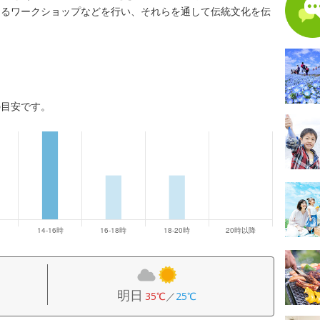
きるワークショップなどを行い、それらを通して伝統文化を伝
の目安です。
明日
35℃
／
25℃