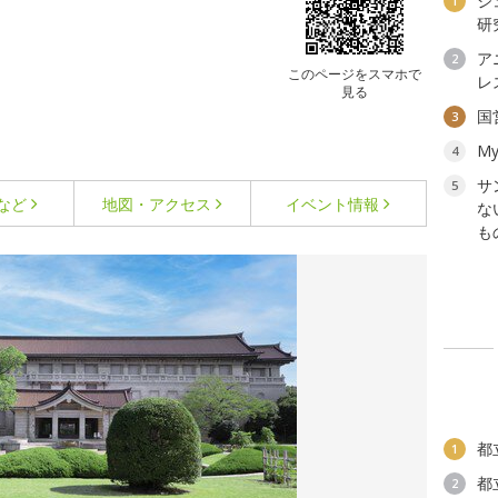
ジ
1
研
ア
2
このページをスマホで
レ
見る
国
3
My
4
サ
5
など
地図・アクセス
イベント情報
な
も
都
1
都
2