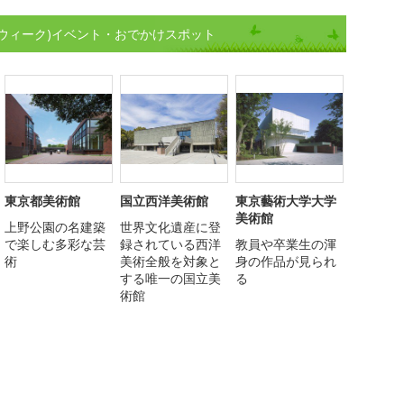
ウィーク)イベント・おでかけスポット
東京都美術館
国立西洋美術館
東京藝術大学大学
美術館
上野公園の名建築
世界文化遺産に登
で楽しむ多彩な芸
録されている西洋
教員や卒業生の渾
術
美術全般を対象と
身の作品が見られ
する唯一の国立美
る
術館