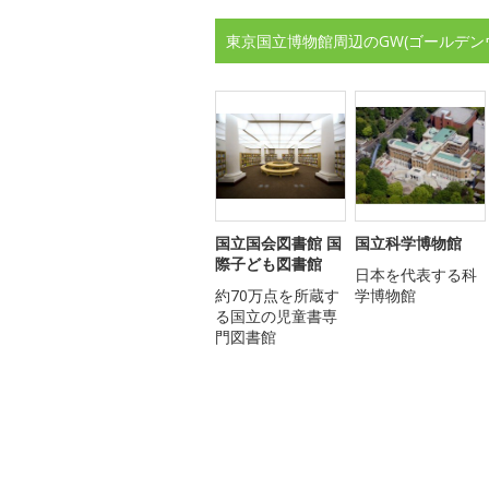
東京国立博物館周辺のGW(ゴールデン
国立国会図書館 国
国立科学博物館
際子ども図書館
日本を代表する科
約70万点を所蔵す
学博物館
る国立の児童書専
門図書館