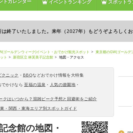
ントカレンダー
イベントランキング
スポットラ
更新は終了いたしました。来年（2027年）もどうぞよろしく
W(ゴールデンウィーク)イベント・おでかけ観光スポット
東京都のGW(ゴールデ
ポット
新宿区立 林芙美子記念館
地図・アクセス
ピクニック
・
BBQ
などおでかけ情報を大特集
おでかけなら
至福の温泉
・
人気の遊園地
・
ィークはいつから？混雑ピーク予想と回避術をご紹介
関東・関西・東海エリア別スポットガイド
子記念館の地図・