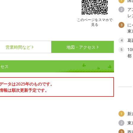
国
1
ア
2
レ
このページをスマホで
見る
に
3
東
葛
4
営業時間など
地図・アクセス
1
5
都
クセス
データは2025年のものです。
情報は順次更新予定です。
新
1
東
2
西
3