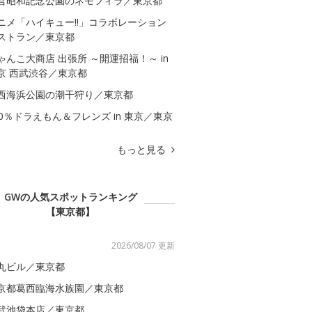
営昭和記念公園のネモフィラ／東京都
ニメ「ハイキュー!!」コラボレーション
ストラン／東京都
ゃんこ大商店 出張所 ～開運招福！～ in
京 西武渋谷／東京都
西海浜公園の潮干狩り／東京都
00％ドラえもん＆フレンズ in 東京／東京
もっと見る
GWの人気スポットランキング
【東京都】
2026/08/07 更新
丸ビル／東京都
京都葛西臨海水族園／東京都
武池袋本店／東京都