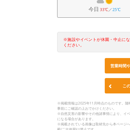
今日
33℃
／
25℃
※施設やイベントが休園・中止に
ください。
営業時間
こ
※掲載情報は2025年11月時点のものです
事前にご確認の上おでかけください。
※自然災害の影響やその他諸事情により、イ
になる場合があります。
※掲載されている画像は取材先から本ページ
載(二次使用)は禁止です。