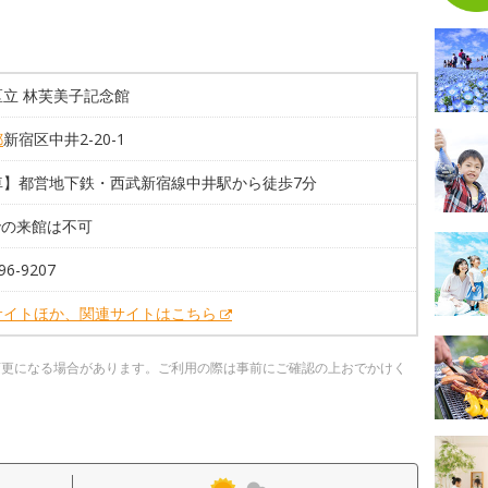
区立 林芙美子記念館
都
新宿区中井2-20-1
車】都営地下鉄・西武新宿線中井駅から徒歩7分
での来館は不可
96-9207
サイトほか、関連サイトはこちら
変更になる場合があります。ご利用の際は事前にご確認の上おでかけく