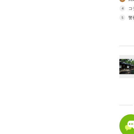
コ
4
警
5