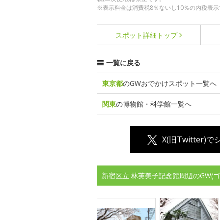
※表示料金は消費税8％ないし10％の内税表示
スポット詳細
トップ
一覧に戻る
東京都
のGWおでかけスポット一覧へ
関東
の博物館・科学館一覧へ
X(旧Twitter)
新宿区立 林芙美子記念館周辺のGW(