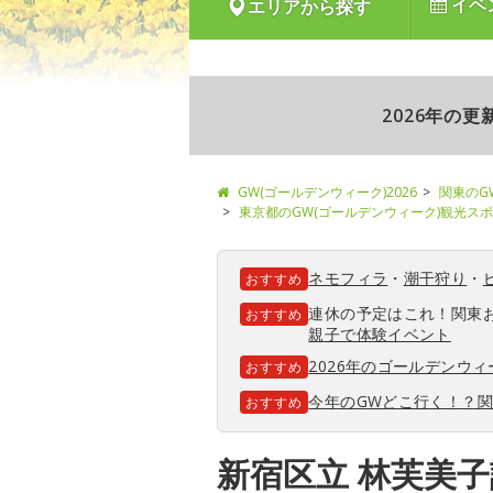
イベ
エリアから探す
2026年の
GW(ゴールデンウィーク)2026
関東のG
東京都のGW(ゴールデンウィーク)観光ス
ネモフィラ
・
潮干狩り
・
おすすめ
連休の予定はこれ！関東
おすすめ
親子で体験イベント
2026年のゴールデンウ
おすすめ
今年のGWどこ行く！？
おすすめ
新宿区立 林芙美