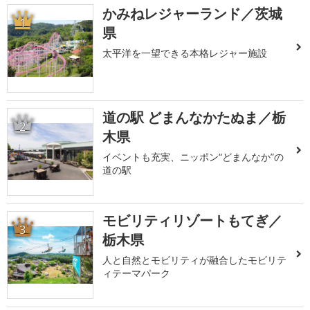
かみねレジャーランド／茨城
1
県
太平洋を一望できる本格レジャー施設
道の駅 どまんなかたぬま／栃
2
木県
イベントも充実、ニッポン“どまんなか”の
道の駅
モビリティリゾートもてぎ／
3
栃木県
人と自然とモビリティが融合したモビリテ
ィテーマパーク