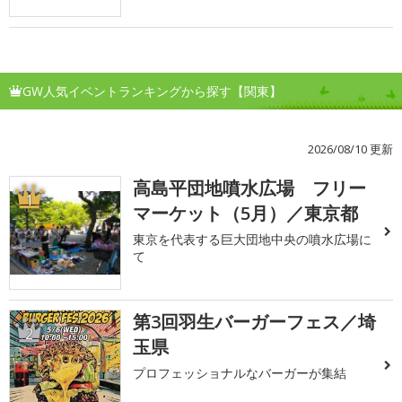
GW人気イベントランキングから探す【関東】
2026/08/10 更新
高島平団地噴水広場 フリー
1
マーケット（5月）／東京都
東京を代表する巨大団地中央の噴水広場に
て
第3回羽生バーガーフェス／埼
2
玉県
プロフェッショナルなバーガーが集結