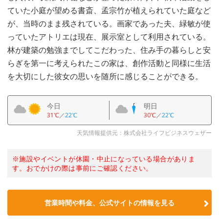
ていた小庭が望める書斎、孟宗竹が植えられていた庭など
が、当時のまま残されている。画家であった夫、緑敏が使
っていたアトリエは現在、展示室として利用されている。
林が建築の勉強までしてこだわった、住み手の暮らしと安
らぎを第一に考えられたこの家は、創作活動と同様に生活
を大切にした彼女の思いを随所に感じることができる。
今日
明日
31℃
／
22℃
30℃
／
22℃
天気情報提供元：株式会社ライフビジネスウェザー
※施設やイベントが休園・中止になっている場合がありま
す。おでかけの際は事前にご確認ください。
営業時間や料金、公式サイトの情報を見る