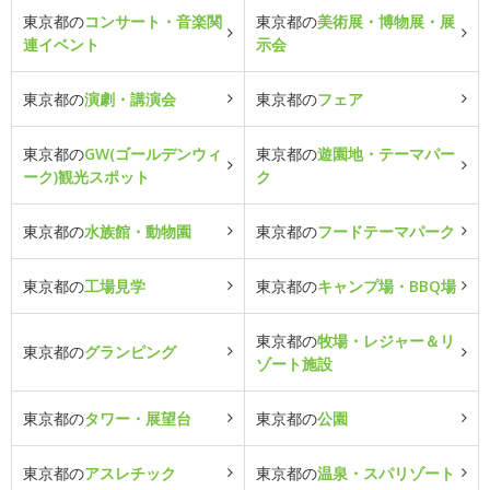
東京都の
コンサート・音楽関
東京都の
美術展・博物展・展
連イベント
示会
東京都の
演劇・講演会
東京都の
フェア
東京都の
GW(ゴールデンウィ
東京都の
遊園地・テーマパー
ーク)観光スポット
ク
東京都の
水族館・動物園
東京都の
フードテーマパーク
東京都の
工場見学
東京都の
キャンプ場・BBQ場
東京都の
牧場・レジャー＆リ
東京都の
グランピング
ゾート施設
東京都の
タワー・展望台
東京都の
公園
東京都の
アスレチック
東京都の
温泉・スパリゾート