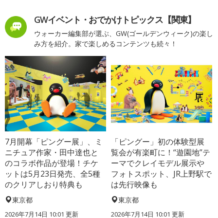
GWイベント・おでかけトピックス【関東】
ウォーカー編集部が選ぶ、GW(ゴールデンウィーク)の楽し
み方を紹介。家で楽しめるコンテンツも続々！
7月開幕「ピングー展」、ミ
「ピングー」初の体験型展
ニチュア作家・田中達也と
覧会が有楽町に！“遊園地”テ
のコラボ作品が登場！チケ
ーマでクレイモデル展示や
ットは5月23日発売、全5種
フォトスポット、JR上野駅で
のクリアしおり特典も
は先行映像も
東京都
東京都
2026年7月14日 10:01 更新
2026年7月14日 10:01 更新