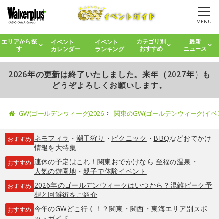
MENU
イベント
イベント
エリアから探
カテゴリ別
最新
カレンダー
ランキング
す
おすすめ
ニュース
2026年の更新は終了いたしました。来年（2027年）も
どうぞよろしくお願いします。
GW(ゴールデンウィーク)2026
関東のGW(ゴールデンウィーク)イ
ネモフィラ
・
潮干狩り
・
ピクニック
・
BBQ
などおでかけ
おすすめ
情報を大特集
連休の予定はこれ！関東おでかけなら
至福の温泉
・
おすすめ
人気の遊園地
・
親子で体験イベント
2026年のゴールデンウィークはいつから？混雑ピーク予
おすすめ
想と回避術をご紹介
今年のGWどこ行く！？関東・関西・東海エリア別スポ
おすすめ
ットガイド