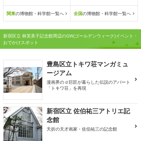
関東
の博物館・科学館一覧へ
全国
の博物館・科学館一覧へ
新宿区立 林芙美子記念館周辺のGW(ゴールデンウィーク)イベント・
おでかけスポット
豊島区立トキワ荘マンガミュ
ージアム
漫画界のｄ巨匠が暮らした伝説のアパート
「トキワ荘」を再現
新宿区立 佐伯祐三アトリエ記
念館
夭折の天才画家・佐伯祐三の記念館