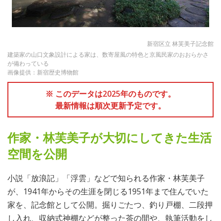
新宿区立 林芙美子記念館
建築家の山口文象設計による家は、数寄屋風の特色と京風民家のおおらかさ
が備わっている
画像提供：新宿歴史博物館
※ このデータは2025年のものです。
最新情報は順次更新予定です。
作家・林芙美子が大切にしてきた生活
空間を公開
小説「放浪記」「浮雲」などで知られる作家・林芙美子
が、1941年からその生涯を閉じる1951年まで住んでいた
家を、記念館として公開。掘りごたつ、釣り戸棚、二段押
し入れ、収納式神棚などが整った茶の間や、執筆活動をし