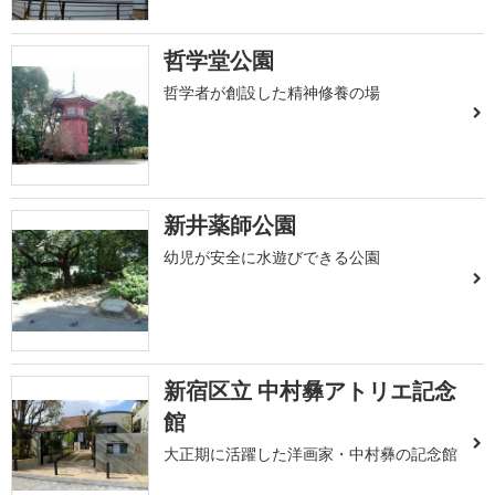
哲学堂公園
哲学者が創設した精神修養の場
新井薬師公園
幼児が安全に水遊びできる公園
新宿区立 中村彝アトリエ記念
館
大正期に活躍した洋画家・中村彝の記念館