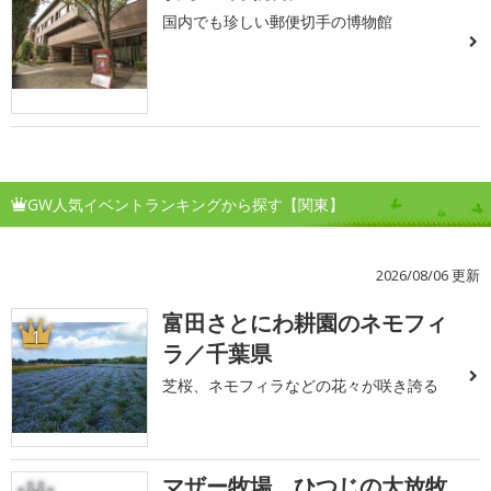
国内でも珍しい郵便切手の博物館
GW人気イベントランキングから探す【関東】
2026/08/06 更新
富田さとにわ耕園のネモフィ
1
ラ／千葉県
芝桜、ネモフィラなどの花々が咲き誇る
マザー牧場 ひつじの大放牧