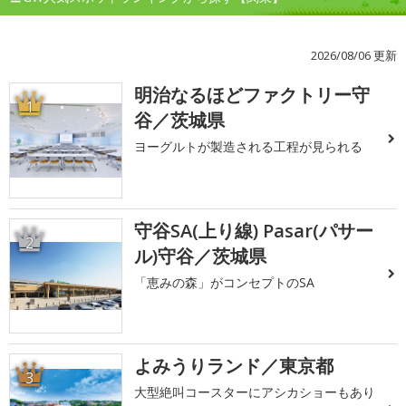
2026/08/06 更新
明治なるほどファクトリー守
1
谷／茨城県
ヨーグルトが製造される工程が見られる
守谷SA(上り線) Pasar(パサー
2
ル)守谷／茨城県
「恵みの森」がコンセプトのSA
よみうりランド／東京都
3
大型絶叫コースターにアシカショーもあり