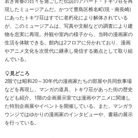
若き青春の日々を過ごした伝説のアパート・トキワ荘を再
現したミュージアムだ。かつて豊島区椎名町(現・南長崎)
にあったトキワ荘はすでに老朽化により解体されている
が、このミュージアムは、写真や文献などの調査により建
物を忠実に再現。外観や室内の様子から、当時の漫画家の
生活を体験できる。館内は2フロアに分かれており、漫画
やアニメ文化を次世代に継承し発信する拠点として取り組
んでいる。
見どころ
2階では昭和20～30年代の漫画家たちの部屋や共同炊事場
などを再現し、マンガの道具、トキワ荘があった街の歴史
なども紹介。1階の企画展示室では漫画やアニメに関連し
た特別企画展やイベントを開催している。また、マンガラ
ウンジではゆかりの漫画家のインタビューや、書籍の展示
を行っている。