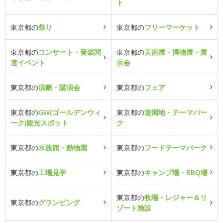
ト
東京都の
祭り
東京都の
フリーマーケット
東京都の
コンサート・音楽関
東京都の
美術展・博物展・展
連イベント
示会
東京都の
演劇・講演会
東京都の
フェア
東京都の
GW(ゴールデンウィ
東京都の
遊園地・テーマパー
ーク)観光スポット
ク
東京都の
水族館・動物園
東京都の
フードテーマパーク
東京都の
工場見学
東京都の
キャンプ場・BBQ場
東京都の
牧場・レジャー＆リ
東京都の
グランピング
ゾート施設