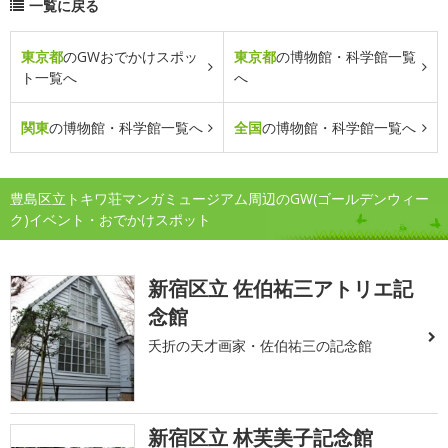
一覧に戻る
東京都
のGWおでかけスポッ
東京都
の博物館・科学館一覧
ト一覧へ
へ
関東
の博物館・科学館一覧へ
全国
の博物館・科学館一覧へ
豊島区立トキワ荘マンガミュージアム周辺のGW(ゴールデンウィー
ク)イベント・おでかけスポット
新宿区立 佐伯祐三アトリエ記
念館
夭折の天才画家・佐伯祐三の記念館
新宿区立 林芙美子記念館