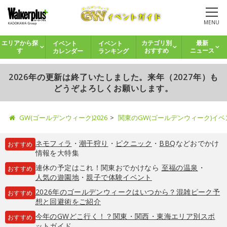
MENU
イベント
イベント
エリアから探
カテゴリ別
最新
カレンダー
ランキング
す
おすすめ
ニュース
2026年の更新は終了いたしました。来年（2027年）も
どうぞよろしくお願いします。
GW(ゴールデンウィーク)2026
関東のGW(ゴールデンウィーク)イ
ネモフィラ
・
潮干狩り
・
ピクニック
・
BBQ
などおでかけ
おすすめ
情報を大特集
連休の予定はこれ！関東おでかけなら
至福の温泉
・
おすすめ
人気の遊園地
・
親子で体験イベント
2026年のゴールデンウィークはいつから？混雑ピーク予
おすすめ
想と回避術をご紹介
今年のGWどこ行く！？関東・関西・東海エリア別スポ
おすすめ
ットガイド