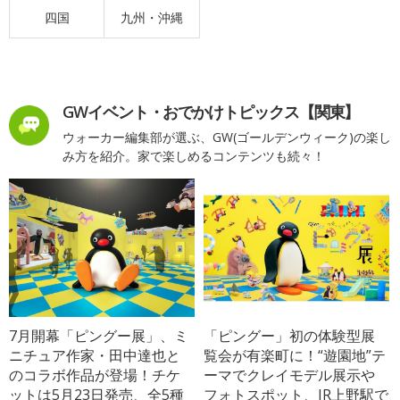
四国
九州・沖縄
GWイベント・おでかけトピックス【関東】
ウォーカー編集部が選ぶ、GW(ゴールデンウィーク)の楽し
み方を紹介。家で楽しめるコンテンツも続々！
7月開幕「ピングー展」、ミ
「ピングー」初の体験型展
ニチュア作家・田中達也と
覧会が有楽町に！“遊園地”テ
のコラボ作品が登場！チケ
ーマでクレイモデル展示や
ットは5月23日発売、全5種
フォトスポット、JR上野駅で