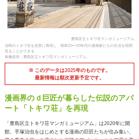
豊島区立トキワ荘マンガミュージアム
当時のトキワ荘を忠実に再現し、昭和20〜30年代の漫画家たちの生活を垣間
見ることができる
画像提供：豊島区立トキワ荘マンガミュージアム
※ このデータは2025年のものです。
最新情報は順次更新予定です。
漫画界のｄ巨匠が暮らした伝説のアパ
ート「トキワ荘」を再現
「豊島区立トキワ荘マンガミュージアム」は2020年に開
館。手塚治虫をはじめとする漫画の巨匠たちが住み集い、