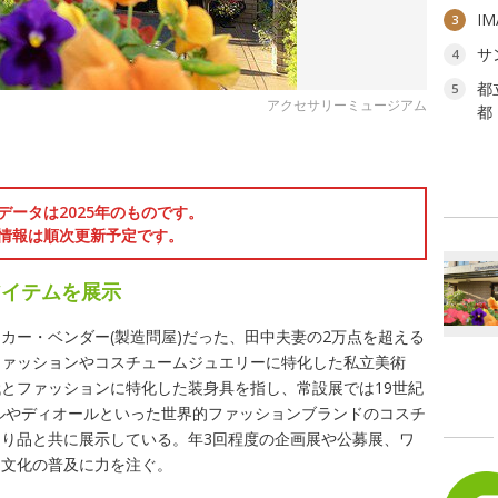
I
3
サ
4
都
5
アクセサリーミュージアム
都
データは2025年のものです。
情報は順次更新予定です。
アイテムを展示
カー・ベンダー(製造問屋)だった、田中夫妻の2万点を超える
ファッションやコスチュームジュエリーに特化した私立美術
とファッションに特化した装身具を指し、常設展では19世紀
ネルやディオールといった世界的ファッションブランドのコスチ
り品と共に展示している。年3回程度の企画展や公募展、ワ
ン文化の普及に力を注ぐ。