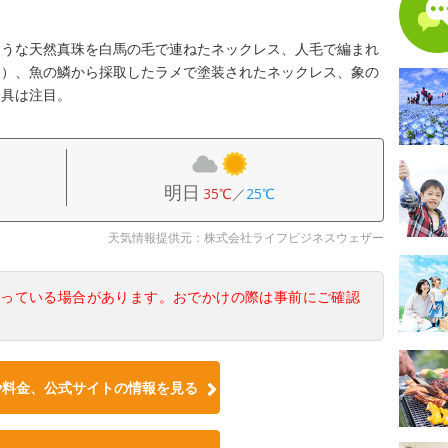
ような天然真珠を白馬の毛で連ねたネックレス、人毛で編まれ
ー）、魚の鱗から採取したラメで塗装されたネックレス、象の
身具は注目。
明日
35℃
／
25℃
天気情報提供元：株式会社ライフビジネスウェザー
なっている場合があります。おでかけの際は事前にご確認
や料金、公式サイトの情報を見る