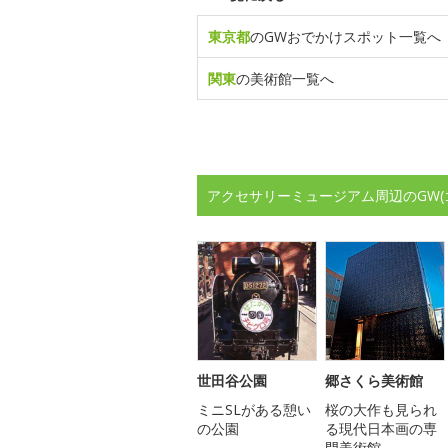
東京都
のGWおでかけスポット一覧へ
関東
の美術館一覧へ
アクセサリーミュージアム周辺のGW
世田谷公園
郷さくら美術館
ミニSLがある憩い
桜の大作も見られ
の公園
る現代日本画の専
門美術館