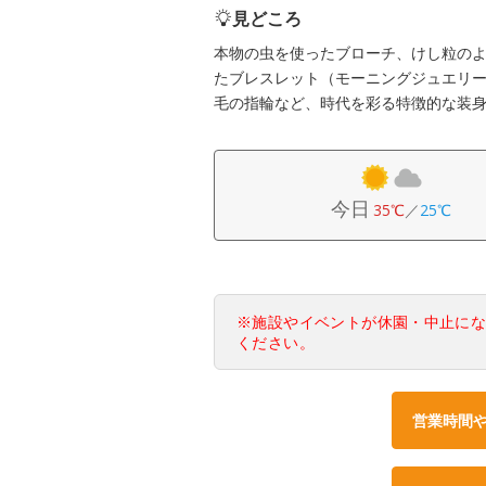
見どころ
本物の虫を使ったブローチ、けし粒の
たブレスレット（モーニングジュエリ
毛の指輪など、時代を彩る特徴的な装
今日
35℃
／
25℃
※施設やイベントが休園・中止に
ください。
営業時間