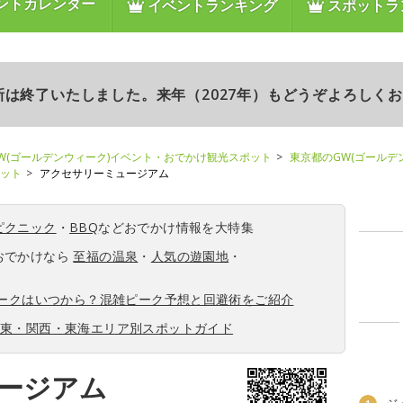
ントカレンダー
イベントランキング
スポットラ
更新は終了いたしました。来年（2027年）もどうぞよろしく
W(ゴールデンウィーク)イベント・おでかけ観光スポット
東京都のGW(ゴールデ
ポット
アクセサリーミュージアム
ピクニック
・
BBQ
などおでかけ情報を大特集
おでかけなら
至福の温泉
・
人気の遊園地
・
ィークはいつから？混雑ピーク予想と回避術をご紹介
関東・関西・東海エリア別スポットガイド
ージアム