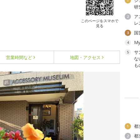
ジ
1
研
ア
2
このページをスマホで
レ
見る
国
3
My
4
サ
5
営業時間など
地図・アクセス
な
も
都
1
都
2