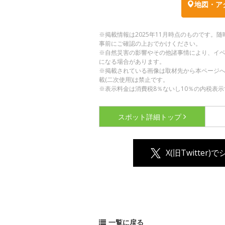
地図・ア
※掲載情報は2025年11月時点のものです
事前にご確認の上おでかけください。
※自然災害の影響やその他諸事情により、イ
になる場合があります。
※掲載されている画像は取材先から本ページ
載(二次使用)は禁止です。
※表示料金は消費税8％ないし10％の内税表示
スポット詳細
トップ
X(旧Twitter)
一覧に戻る