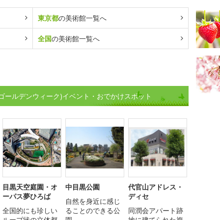
東京都
の美術館一覧へ
全国
の美術館一覧へ
(ゴールデンウィーク)イベント・おでかけスポット
目黒天空庭園・オ
中目黒公園
代官山アドレス・
ーパス夢ひろば
ディセ
自然を身近に感じ
全国的にも珍しい
ることのできる公
同潤会アパート跡
ループ状の立体都
園
地に建てられた複