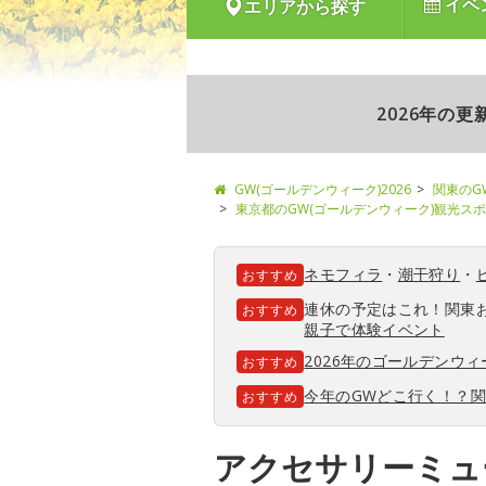
イベ
エリアから探す
2026年の
GW(ゴールデンウィーク)2026
関東のG
東京都のGW(ゴールデンウィーク)観光ス
ネモフィラ
・
潮干狩り
・
おすすめ
連休の予定はこれ！関東
おすすめ
親子で体験イベント
2026年のゴールデンウ
おすすめ
今年のGWどこ行く！？
おすすめ
アクセサリーミュ