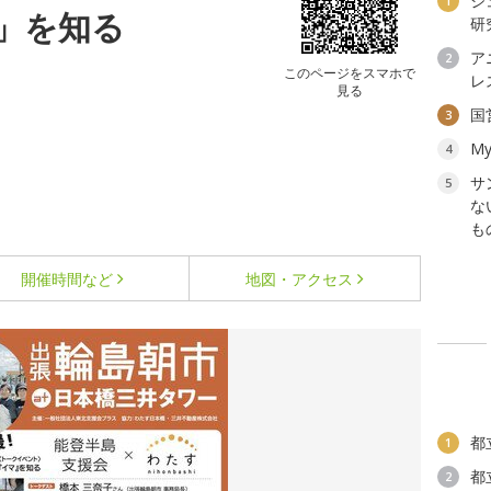
ジ
1
」を知る
研
ア
2
このページをスマホで
レ
見る
国
3
My
4
サ
5
な
も
開催時間など
地図・アクセス
都
1
都
2