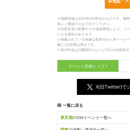
地図・ア
※掲載情報は2026年4月時点のものです。
前にご確認の上おでかけください。
※自然災害の影響やその他諸事情により、イ
になる場合があります。
※掲載されている画像は取材先から本ページ
載(二次使用)は禁止です。
※表示料金は消費税8％ないし10％の内税表示
イベント詳細
トップ
X(旧Twitter)
一覧に戻る
東京都
のGWイベント一覧へ
関東
の演劇・講演会一覧へ