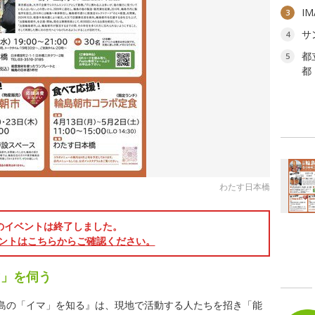
I
3
サ
4
都
5
都
わたす日本橋
のイベントは終了しました。
ントはこちらからご確認ください。
マ」を伺う
島の「イマ」を知る』は、現地で活動する人たちを招き「能