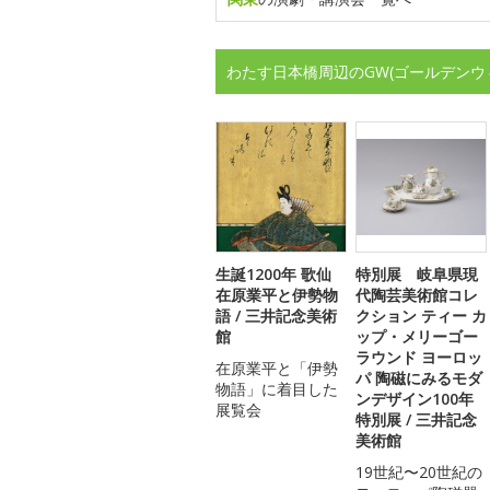
わたす日本橋周辺のGW(ゴールデンウ
生誕1200年 歌仙
特別展 岐阜県現
在原業平と伊勢物
代陶芸美術館コレ
語 / 三井記念美術
クション ティー カ
館
ップ・メリーゴー
ラウンド ヨーロッ
在原業平と「伊勢
パ 陶磁にみるモダ
物語」に着目した
ンデザイン100年
展覧会
特別展 / 三井記念
美術館
19世紀〜20世紀の