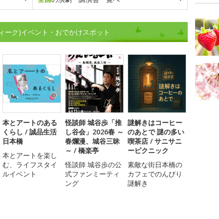
ィーク)イベント・おでかけスポット
本とアートのある
怪談師 城谷歩「推
謎解きはコーヒー
くらし / 誠品生活
し谷会」2026春 ～
のあとで 謎の多い
日本橋
春爛漫、城谷三昧
喫茶店 / サニサニ
～ / 橋楽亭
ーピクニック
本とアートを楽し
む、ライフスタイ
怪談師 城谷歩の公
素敵な街日本橋の
ルイベント
式ファンミーティ
カフェでのんびり
ング
謎解き