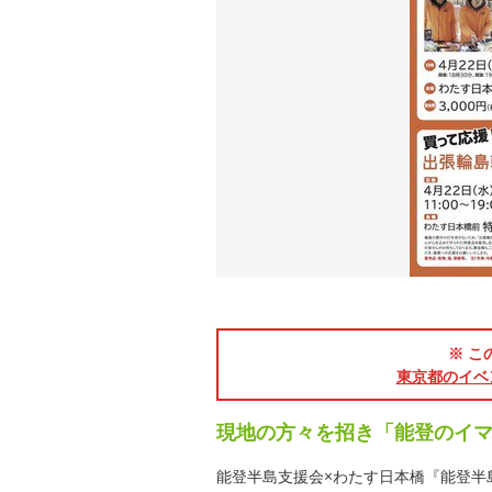
※ こ
東京都のイベ
現地の方々を招き「能登のイ
能登半島支援会×わたす日本橋『能登半