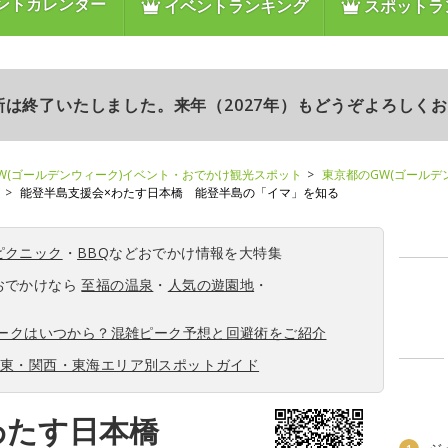
ントカレンダー
イベントランキング
スポットラ
更新は終了いたしました。来年（2027年）もどうぞよろしく
W(ゴールデンウィーク)イベント・おでかけ観光スポット
東京都のGW(ゴールデ
能登半島支援会×わたす日本橋 能登半島の「イマ」を知る
ピクニック
・
BBQ
などおでかけ情報を大特集
おでかけなら
至福の温泉
・
人気の遊園地
・
ィークはいつから？混雑ピーク予想と回避術をご紹介
関東・関西・東海エリア別スポットガイド
×わたす日本橋