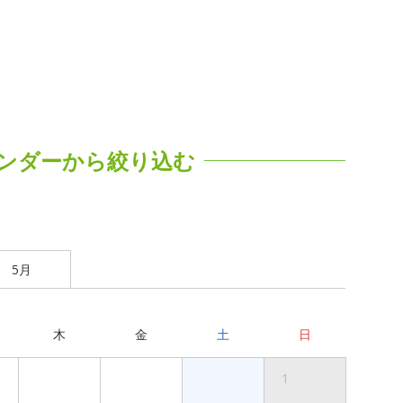
ンダーから絞り込む
5月
木
金
土
日
1