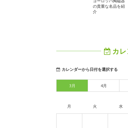
ヨーロッパ陶磁器
の貴重な名品を紹
介
カレ
カレンダーから日付を選択する
3月
4月
月
火
水