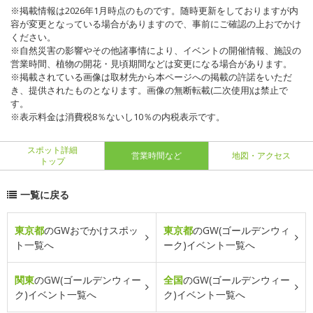
※掲載情報は2026年1月時点のものです。随時更新をしておりますが内
容が変更となっている場合がありますので、事前にご確認の上おでかけ
ください。
※自然災害の影響やその他諸事情により、イベントの開催情報、施設の
営業時間、植物の開花・見頃期間などは変更になる場合があります。
※掲載されている画像は取材先から本ページへの掲載の許諾をいただ
き、提供されたものとなります。画像の無断転載(二次使用)は禁止で
す。
※表示料金は消費税8％ないし10％の内税表示です。
スポット詳細
営業時間など
地図・アクセス
トップ
一覧に戻る
東京都
のGWおでかけスポッ
東京都
のGW(ゴールデンウィ
ト一覧へ
ーク)イベント一覧へ
関東
のGW(ゴールデンウィー
全国
のGW(ゴールデンウィー
ク)イベント一覧へ
ク)イベント一覧へ