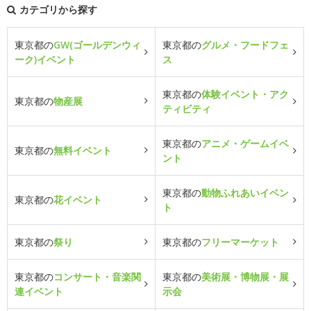
カテゴリから探す
東京都の
GW(ゴールデンウィ
東京都の
グルメ・フードフェ
ーク)イベント
ス
東京都の
体験イベント・アク
東京都の
物産展
ティビティ
東京都の
アニメ・ゲームイベ
東京都の
無料イベント
ント
東京都の
動物ふれあいイベン
東京都の
花イベント
ト
東京都の
祭り
東京都の
フリーマーケット
東京都の
コンサート・音楽関
東京都の
美術展・博物展・展
連イベント
示会