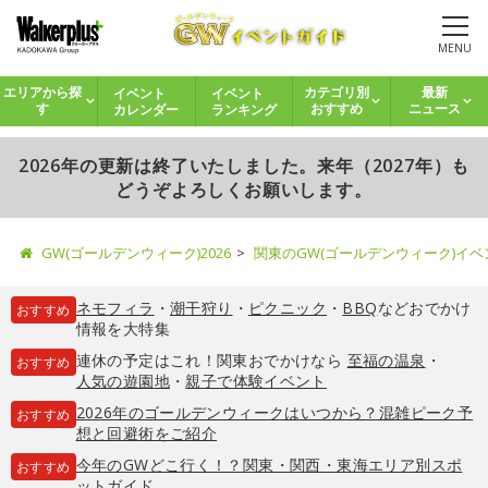
MENU
イベント
イベント
エリアから探
カテゴリ別
最新
カレンダー
ランキング
す
おすすめ
ニュース
2026年の更新は終了いたしました。来年（2027年）も
どうぞよろしくお願いします。
GW(ゴールデンウィーク)2026
関東のGW(ゴールデンウィーク)イ
ネモフィラ
・
潮干狩り
・
ピクニック
・
BBQ
などおでかけ
おすすめ
情報を大特集
連休の予定はこれ！関東おでかけなら
至福の温泉
・
おすすめ
人気の遊園地
・
親子で体験イベント
2026年のゴールデンウィークはいつから？混雑ピーク予
おすすめ
想と回避術をご紹介
今年のGWどこ行く！？関東・関西・東海エリア別スポ
おすすめ
ットガイド