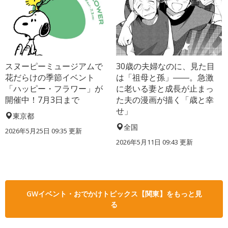
スヌーピーミュージアムで
30歳の夫婦なのに、見た目
花だらけの季節イベント
は「祖母と孫」――。急激
「ハッピー・フラワー」が
に老いる妻と成長が止まっ
開催中！7月3日まで
た夫の漫画が描く「歳と幸
せ」
東京都
全国
2026年5月25日 09:35 更新
2026年5月11日 09:43 更新
GWイベント・おでかけトピックス【関東】をもっと見
る