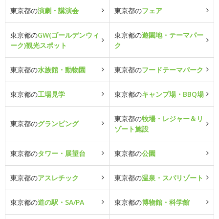
東京都の
演劇・講演会
東京都の
フェア
東京都の
GW(ゴールデンウィ
東京都の
遊園地・テーマパー
ーク)観光スポット
ク
東京都の
水族館・動物園
東京都の
フードテーマパーク
東京都の
工場見学
東京都の
キャンプ場・BBQ場
東京都の
牧場・レジャー＆リ
東京都の
グランピング
ゾート施設
東京都の
タワー・展望台
東京都の
公園
東京都の
アスレチック
東京都の
温泉・スパリゾート
東京都の
道の駅・SA/PA
東京都の
博物館・科学館