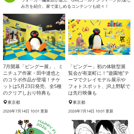
み方を紹介。家で楽しめるコンテンツも続々！
7月開幕「ピングー展」、ミ
「ピングー」初の体験型展
ニチュア作家・田中達也と
覧会が有楽町に！“遊園地”テ
のコラボ作品が登場！チケ
ーマでクレイモデル展示や
ットは5月23日発売、全5種
フォトスポット、JR上野駅で
のクリアしおり特典も
は先行映像も
東京都
東京都
2026年7月14日 10:01 更新
2026年7月14日 10:01 更新