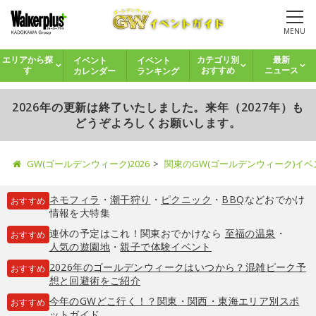
MENU
イベント
イベント
エリアから探
カテゴリ別
最新
カレンダー
ランキング
す
おすすめ
ニュース
2026年の更新は終了いたしました。来年（2027年）も
どうぞよろしくお願いします。
GW(ゴールデンウィーク)2026
関東のGW(ゴールデンウィーク)イ
ネモフィラ
・
潮干狩り
・
ピクニック
・
BBQ
などおでかけ
おすすめ
情報を大特集
連休の予定はこれ！関東おでかけなら
至福の温泉
・
おすすめ
人気の遊園地
・
親子で体験イベント
2026年のゴールデンウィークはいつから？混雑ピーク予
おすすめ
想と回避術をご紹介
今年のGWどこ行く！？関東・関西・東海エリア別スポ
おすすめ
ットガイド