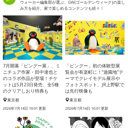
ウォーカー編集部が選ぶ、GW(ゴールデンウィーク)の楽し
み方を紹介。家で楽しめるコンテンツも続々！
7月開幕「ピングー展」、ミ
「ピングー」初の体験型展
ニチュア作家・田中達也と
覧会が有楽町に！“遊園地”テ
のコラボ作品が登場！チケ
ーマでクレイモデル展示や
ットは5月23日発売、全5種
フォトスポット、JR上野駅で
のクリアしおり特典も
は先行映像も
東京都
東京都
2026年7月14日 10:01 更新
2026年7月14日 10:01 更新