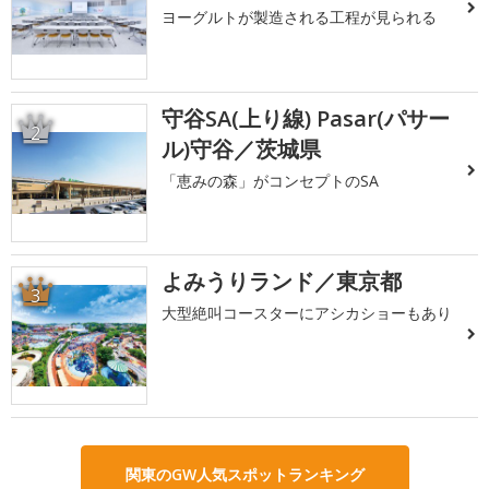
ヨーグルトが製造される工程が見られる
守谷SA(上り線) Pasar(パサー
2
ル)守谷／茨城県
「恵みの森」がコンセプトのSA
よみうりランド／東京都
3
大型絶叫コースターにアシカショーもあり
関東のGW人気スポットランキング