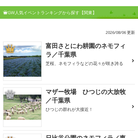
GW人気イベントランキングから探す【関東】
2026/08/06 更新
富田さとにわ耕園のネモフィ
1
ラ／千葉県
芝桜、ネモフィラなどの花々が咲き誇る
マザー牧場 ひつじの大放牧
2
／千葉県
ひつじの群れが大接近！
日比谷公園のネモフィラ／東