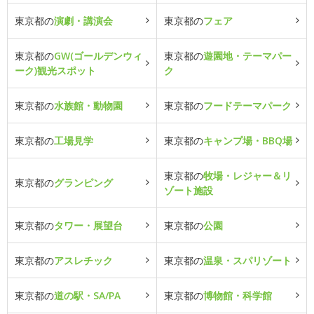
東京都の
演劇・講演会
東京都の
フェア
東京都の
GW(ゴールデンウィ
東京都の
遊園地・テーマパー
ーク)観光スポット
ク
東京都の
水族館・動物園
東京都の
フードテーマパーク
東京都の
工場見学
東京都の
キャンプ場・BBQ場
東京都の
牧場・レジャー＆リ
東京都の
グランピング
ゾート施設
東京都の
タワー・展望台
東京都の
公園
東京都の
アスレチック
東京都の
温泉・スパリゾート
東京都の
道の駅・SA/PA
東京都の
博物館・科学館