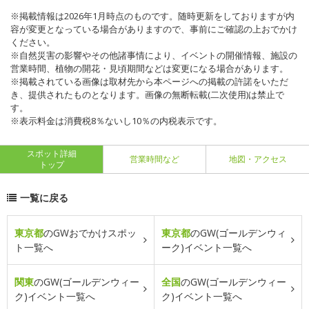
※掲載情報は2026年1月時点のものです。随時更新をしておりますが内
容が変更となっている場合がありますので、事前にご確認の上おでかけ
ください。
※自然災害の影響やその他諸事情により、イベントの開催情報、施設の
営業時間、植物の開花・見頃期間などは変更になる場合があります。
※掲載されている画像は取材先から本ページへの掲載の許諾をいただ
き、提供されたものとなります。画像の無断転載(二次使用)は禁止で
す。
※表示料金は消費税8％ないし10％の内税表示です。
スポット詳細
営業時間など
地図・アクセス
トップ
一覧に戻る
東京都
のGWおでかけスポッ
東京都
のGW(ゴールデンウィ
ト一覧へ
ーク)イベント一覧へ
関東
のGW(ゴールデンウィー
全国
のGW(ゴールデンウィー
ク)イベント一覧へ
ク)イベント一覧へ