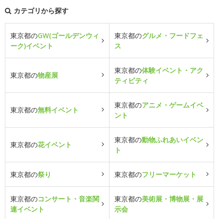
カテゴリから探す
東京都の
GW(ゴールデンウィ
東京都の
グルメ・フードフェ
ーク)イベント
ス
東京都の
体験イベント・アク
東京都の
物産展
ティビティ
東京都の
アニメ・ゲームイベ
東京都の
無料イベント
ント
東京都の
動物ふれあいイベン
東京都の
花イベント
ト
東京都の
祭り
東京都の
フリーマーケット
東京都の
コンサート・音楽関
東京都の
美術展・博物展・展
連イベント
示会