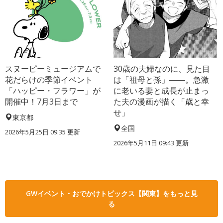
スヌーピーミュージアムで
30歳の夫婦なのに、見た目
花だらけの季節イベント
は「祖母と孫」――。急激
「ハッピー・フラワー」が
に老いる妻と成長が止まっ
開催中！7月3日まで
た夫の漫画が描く「歳と幸
せ」
東京都
全国
2026年5月25日 09:35 更新
2026年5月11日 09:43 更新
GWイベント・おでかけトピックス【関東】をもっと見
る