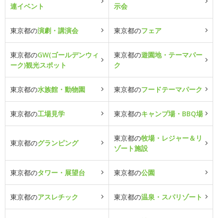
連イベント
示会
東京都の
演劇・講演会
東京都の
フェア
東京都の
GW(ゴールデンウィ
東京都の
遊園地・テーマパー
ーク)観光スポット
ク
東京都の
水族館・動物園
東京都の
フードテーマパーク
東京都の
工場見学
東京都の
キャンプ場・BBQ場
東京都の
牧場・レジャー＆リ
東京都の
グランピング
ゾート施設
東京都の
タワー・展望台
東京都の
公園
東京都の
アスレチック
東京都の
温泉・スパリゾート