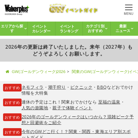
MENU
イベント
イベント
エリアから探
カテゴリ別
最新
カレンダー
ランキング
す
おすすめ
ニュース
2026年の更新は終了いたしました。来年（2027年）も
どうぞよろしくお願いします。
GW(ゴールデンウィーク)2026
関東のGW(ゴールデンウィーク)イ
ネモフィラ
・
潮干狩り
・
ピクニック
・
BBQ
などおでかけ
おすすめ
情報を大特集
連休の予定はこれ！関東おでかけなら
至福の温泉
・
おすすめ
人気の遊園地
・
親子で体験イベント
2026年のゴールデンウィークはいつから？混雑ピーク予
おすすめ
想と回避術をご紹介
今年のGWどこ行く！？関東・関西・東海エリア別スポ
おすすめ
ットガイド