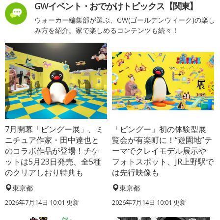
GWイベント・おでかけトピックス【関東】
ウォーカー編集部が選ぶ、GW(ゴールデンウィーク)の楽し
み方を紹介。家で楽しめるコンテンツも続々！
7月開幕「ピングー展」、ミ
「ピングー」初の体験型展
ニチュア作家・田中達也と
覧会が有楽町に！“遊園地”テ
のコラボ作品が登場！チケ
ーマでクレイモデル展示や
ットは5月23日発売、全5種
フォトスポット、JR上野駅で
のクリアしおり特典も
は先行映像も
東京都
東京都
2026年7月14日 10:01 更新
2026年7月14日 10:01 更新