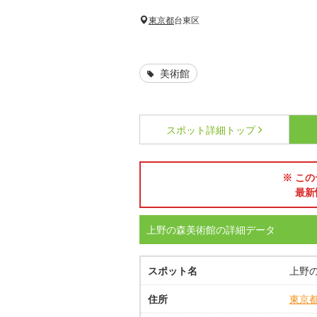
東京都
台東区
美術館
スポット詳細
トップ
※ この
最新
上野の森美術館の詳細データ
スポット名
上野
住所
東京