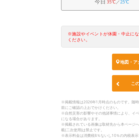
今日
35℃
／
25℃
※施設やイベントが休園・中止に
ください。
地図・ア
こ
※掲載情報は2026年1月時点のものです。
前にご確認の上おでかけください。
※自然災害の影響やその他諸事情により、イ
になる場合があります。
※掲載されている画像は取材先から本ページ
載(二次使用)は禁止です。
※表示料金は消費税8％ないし10％の内税表示