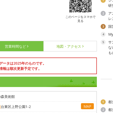
ジ
1
研
ア
2
このページをスマホで
レ
見る
国
3
My
4
サ
5
営業時間など
地図・アクセス
な
も
データは2025年のものです。
情報は順次更新予定です。
の森美術館
都
1
MAP
都
台東区上野公園1-2
都
2