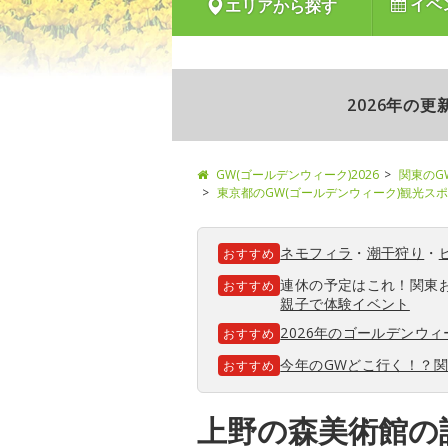
イベ
エリアから探す
2026年の
GW(ゴールデンウィーク)2026
関東のG
東京都のGW(ゴールデンウィーク)観光ス
ネモフィラ
・
潮干狩り
・
おすすめ
連休の予定はこれ！関東
おすすめ
親子で体験イベント
2026年のゴールデンウ
おすすめ
今年のGWどこ行く！？
おすすめ
上野の森美術館の