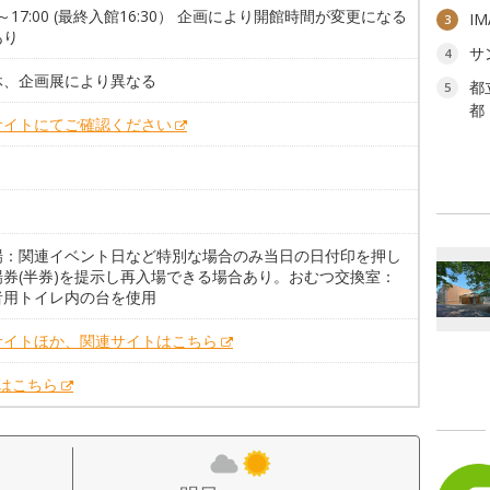
00～17:00 (最終入館16:30） 企画により開館時間が変更になる
I
3
あり
サ
4
休、企画展により異なる
都
5
都
サイトにてご確認ください
場：関連イベント日など特別な場合のみ当日の日付印を押し
場券(半券)を提示し再入場できる場合あり。おむつ交換室：
者用トイレ内の台を使用
サイトほか、関連サイトはこちら
Xはこちら