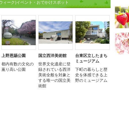
ウィーク)イベント・おでかけスポット
上野恩賜公園
国立西洋美術館
台東区立したまち
ミュージアム
都内有数の文化の
世界文化遺産に登
薫り高い公園
録されている西洋
下町の暮らしと歴
美術全般を対象と
史を体感できる上
する唯一の国立美
野のミュージアム
術館