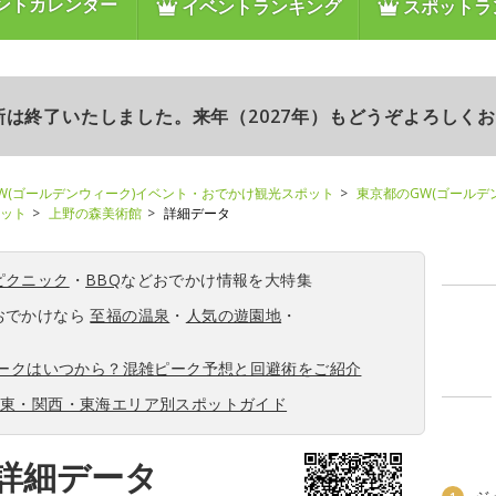
ントカレンダー
イベントランキング
スポットラ
更新は終了いたしました。来年（2027年）もどうぞよろしく
W(ゴールデンウィーク)イベント・おでかけ観光スポット
東京都のGW(ゴールデ
ポット
上野の森美術館
詳細データ
ピクニック
・
BBQ
などおでかけ情報を大特集
おでかけなら
至福の温泉
・
人気の遊園地
・
ィークはいつから？混雑ピーク予想と回避術をご紹介
関東・関西・東海エリア別スポットガイド
詳細データ