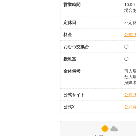
営業時間
10:
場合
定休日
不定
料金
公式
おむつ交換台
◯
授乳室
◯
全体備考
再入
た入
身障
公式サイト
公式
公式X
公式