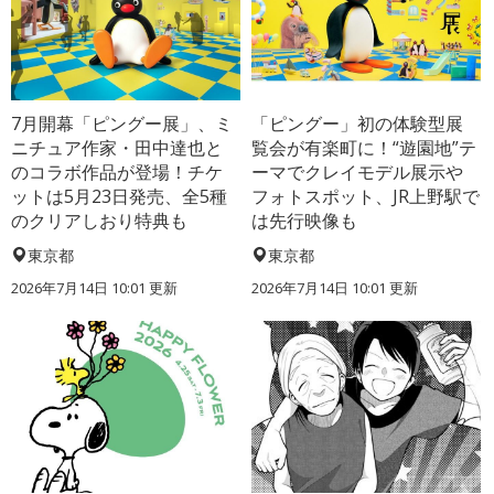
7月開幕「ピングー展」、ミ
「ピングー」初の体験型展
ニチュア作家・田中達也と
覧会が有楽町に！“遊園地”テ
のコラボ作品が登場！チケ
ーマでクレイモデル展示や
ットは5月23日発売、全5種
フォトスポット、JR上野駅で
のクリアしおり特典も
は先行映像も
東京都
東京都
2026年7月14日 10:01 更新
2026年7月14日 10:01 更新