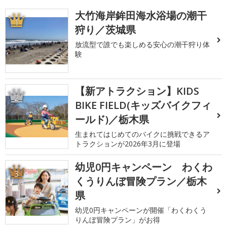
大竹海岸鉾田海水浴場の潮干
1
狩り／茨城県
放流型で誰でも楽しめる安心の潮干狩り体
験
【新アトラクション】KIDS
2
BIKE FIELD(キッズバイクフィ
ールド)／栃木県
生まれてはじめてのバイクに挑戦できるア
トラクションが2026年3月に登場
幼児0円キャンペーン わくわ
3
くうりんぼ冒険プラン／栃木
県
幼児0円キャンペーンが開催「わくわくう
りんぼ冒険プラン」がお得