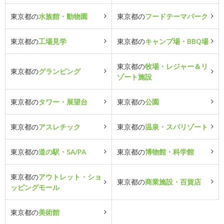
東京都の
水族館・動物園
東京都の
フードテーマパーク
東京都の
工場見学
東京都の
キャンプ場・BBQ場
東京都の
牧場・レジャー＆リ
東京都の
グランピング
ゾート施設
東京都の
タワー・展望台
東京都の
公園
東京都の
アスレチック
東京都の
温泉・スパリゾート
東京都の
道の駅・SA/PA
東京都の
博物館・科学館
東京都の
アウトレット・ショ
東京都の
商業施設・百貨店
ッピングモール
東京都の
美術館