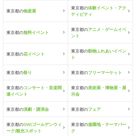
東京都の
体験イベント・アク
東京都の
物産展
ティビティ
東京都の
アニメ・ゲームイベ
東京都の
無料イベント
ント
東京都の
動物ふれあいイベン
東京都の
花イベント
ト
東京都の
祭り
東京都の
フリーマーケット
東京都の
コンサート・音楽関
東京都の
美術展・博物展・展
連イベント
示会
東京都の
演劇・講演会
東京都の
フェア
東京都の
GW(ゴールデンウィ
東京都の
遊園地・テーマパー
ーク)観光スポット
ク