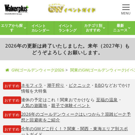
MENU
イベント
イベント
エリアから探
カテゴリ別
最新
カレンダー
ランキング
す
おすすめ
ニュース
2026年の更新は終了いたしました。来年（2027年）も
どうぞよろしくお願いします。
GW(ゴールデンウィーク)2026
関東のGW(ゴールデンウィーク)イ
ネモフィラ
・
潮干狩り
・
ピクニック
・
BBQ
などおでかけ
おすすめ
情報を大特集
連休の予定はこれ！関東おでかけなら
至福の温泉
・
おすすめ
人気の遊園地
・
親子で体験イベント
2026年のゴールデンウィークはいつから？混雑ピーク予
おすすめ
想と回避術をご紹介
今年のGWどこ行く！？関東・関西・東海エリア別スポ
おすすめ
ットガイド