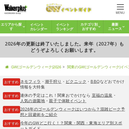
MENU
イベント
イベント
エリアから探
カテゴリ別
最新
カレンダー
ランキング
す
おすすめ
ニュース
2026年の更新は終了いたしました。来年（2027年）も
どうぞよろしくお願いします。
GW(ゴールデンウィーク)2026
関東のGW(ゴールデンウィーク)イ
ネモフィラ
・
潮干狩り
・
ピクニック
・
BBQ
などおでかけ
おすすめ
情報を大特集
連休の予定はこれ！関東おでかけなら
至福の温泉
・
おすすめ
人気の遊園地
・
親子で体験イベント
2026年のゴールデンウィークはいつから？混雑ピーク予
おすすめ
想と回避術をご紹介
今年のGWどこ行く！？関東・関西・東海エリア別スポ
おすすめ
ットガイド