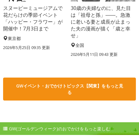
スヌーピーミュージアムで
30歳の夫婦なのに、見た目
花だらけの季節イベント
は「祖母と孫」――。急激
「ハッピー・フラワー」が
に老いる妻と成長が止まっ
開催中！7月3日まで
た夫の漫画が描く「歳と幸
せ」
東京都
全国
2026年5月25日 09:35 更新
2026年5月11日 09:43 更新
GWイベント・おでかけトピックス【関東】をもっと見
る
GW(ゴールデンウィーク)のおでかけをもっと楽しむ