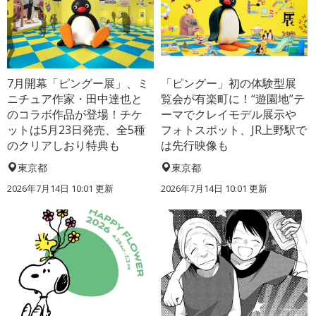
7月開幕「ピングー展」、ミ
「ピングー」初の体験型展
ニチュア作家・田中達也と
覧会が有楽町に！“遊園地”テ
のコラボ作品が登場！チケ
ーマでクレイモデル展示や
ットは5月23日発売、全5種
フォトスポット、JR上野駅で
のクリアしおり特典も
は先行映像も
東京都
東京都
2026年7月14日 10:01 更新
2026年7月14日 10:01 更新