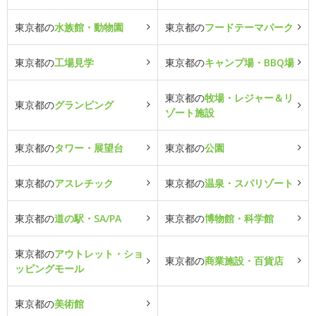
東京都の
水族館・動物園
東京都の
フードテーマパーク
東京都の
工場見学
東京都の
キャンプ場・BBQ場
東京都の
牧場・レジャー＆リ
東京都の
グランピング
ゾート施設
東京都の
タワー・展望台
東京都の
公園
東京都の
アスレチック
東京都の
温泉・スパリゾート
東京都の
道の駅・SA/PA
東京都の
博物館・科学館
東京都の
アウトレット・ショ
東京都の
商業施設・百貨店
ッピングモール
東京都の
美術館