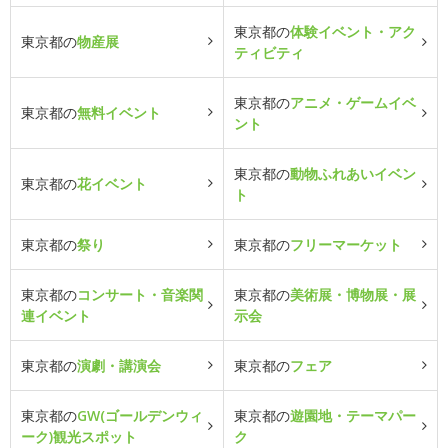
東京都の
体験イベント・アク
東京都の
物産展
ティビティ
東京都の
アニメ・ゲームイベ
東京都の
無料イベント
ント
東京都の
動物ふれあいイベン
東京都の
花イベント
ト
東京都の
祭り
東京都の
フリーマーケット
東京都の
コンサート・音楽関
東京都の
美術展・博物展・展
連イベント
示会
東京都の
演劇・講演会
東京都の
フェア
東京都の
GW(ゴールデンウィ
東京都の
遊園地・テーマパー
ーク)観光スポット
ク