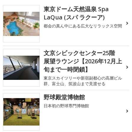
東京ドーム天然温泉 Spa
LaQua (スパ ラクーア)
都会の真ん中にある広大なリラックス空間
文京シビックセンター25階
展望ラウンジ【2026年12月上
旬まで一時閉鎖】
東京スカイツリーや新宿副都心の高層ビル
群、富士山、筑波山まで見渡せる
野球殿堂博物館
日本初の野球専門博物館