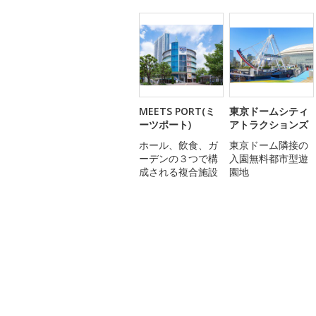
MEETS PORT(ミ
東京ドームシティ
ーツポート)
アトラクションズ
ホール、飲食、ガ
東京ドーム隣接の
ーデンの３つで構
入園無料都市型遊
成される複合施設
園地