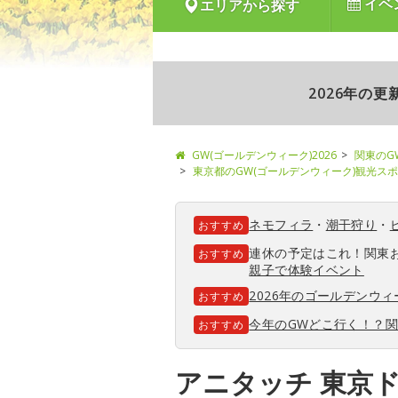
イベ
エリアから探す
2026年の
GW(ゴールデンウィーク)2026
関東のG
東京都のGW(ゴールデンウィーク)観光ス
ネモフィラ
・
潮干狩り
・
おすすめ
連休の予定はこれ！関東
おすすめ
親子で体験イベント
2026年のゴールデンウ
おすすめ
今年のGWどこ行く！？
おすすめ
アニタッチ 東京