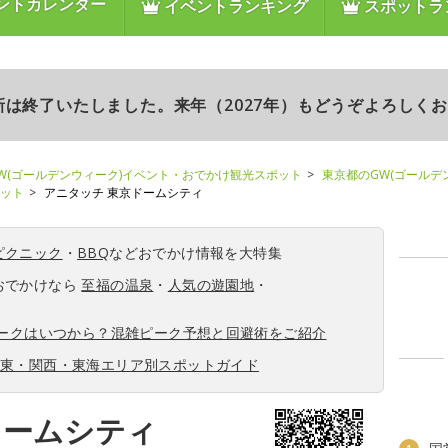
ントカレンダー
イベントランキング
スポットラ
更新は終了いたしました。来年（2027年）もどうぞよろしく
W(ゴールデンウィーク)イベント・おでかけ観光スポット
東京都のGW(ゴールデ
ポット
アニタッチ 東京ドームシティ
ピクニック
・
BBQ
などおでかけ情報を大特集
おでかけなら
至福の温泉
・
人気の遊園地
・
ィークはいつから？混雑ピーク予想と回避術をご紹介
関東・関西・東海エリア別スポットガイド
ドームシティ