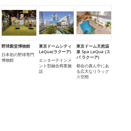
野球殿堂博物館
東京ドームシティ
東京ドーム天然温
LaQua(ラクーア)
泉 Spa LaQua (ス
日本初の野球専門
パ ラクーア)
博物館
エンターテインメ
ント型融合商業施
都会の真ん中にあ
設
る広大なリラック
ス空間