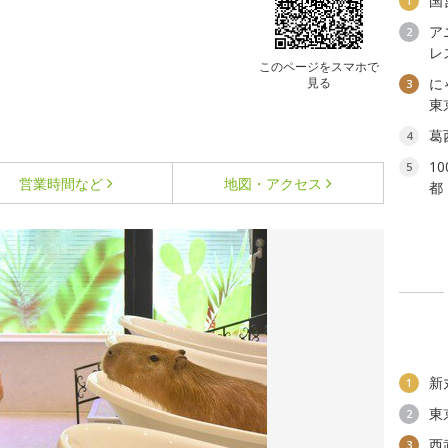
国
1
ア
2
レ
このページをスマホで
見る
に
3
東
葛
4
1
5
営業時間など
地図・アクセス
都
新
1
東
2
西
3