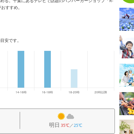
める。千葉にあるテレビで話題のハンバーガーショップ「R-
がおすすめ。
の目安です。
明日
35℃
／
25℃