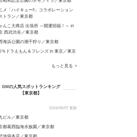
営昭和記念公園のネモフィラ／東京都
ニメ「ハイキュー!!」コラボレーション
ストラン／東京都
ゃんこ大商店 出張所 ～開運招福！～ in
京 西武渋谷／東京都
西海浜公園の潮干狩り／東京都
00％ドラえもん＆フレンズ in 東京／東京
もっと見る
GWの人気スポットランキング
【東京都】
2026/08/07 更新
丸ビル／東京都
京都葛西臨海水族園／東京都
武池袋本店／東京都