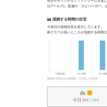
焼きやオリジナルソフトクリームを楽し
S(アールズ)」監修の「カピバーガー」
混雑する時間の目安
※休日の混雑目安を表示しています。
棒グラフが高いところが混雑する時間
混雑が予想される時間：10:30～夕方頃
今日
33℃
／
25℃