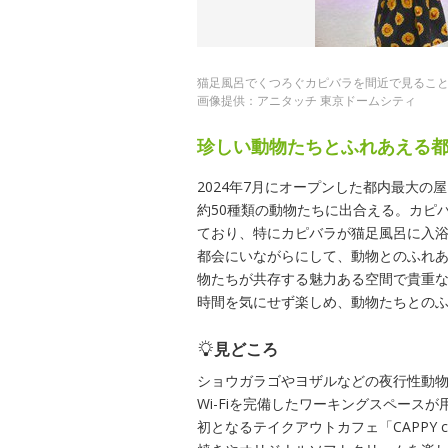
猫足風呂でくつろぐカピバラを間近で見るこ
画像提供：アニタッチ 東京ドームシティ
珍しい動物たちとふれあえる
2024年7月にオープンした都内最大の
約50種類の動物たちに出合える。カピ
ており、特にカピバラが猫足風呂に入
都会にいながらにして、動物とのふれ
物たちが共存する魅力ある空間で貴重な
時間を気にせず楽しめ、動物たちとの
見どころ
ショウガラゴやヨザルなどの夜行性動
Wi-Fiを完備したワーキングスペース
初となるテイクアウトカフェ「CAPPY 