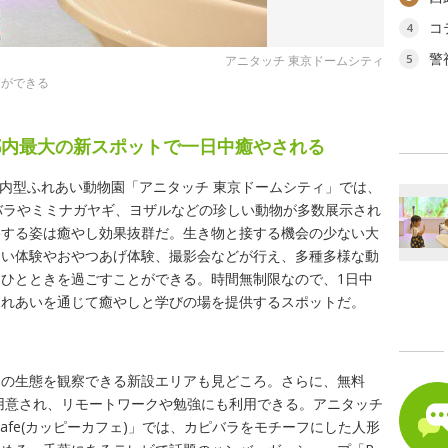
コ
4
警
5
アニタッチ 東京ドームシティ
とができる
都内最大の新スポットで一日中癒やされる
屋内型ふれあい動物園「アニタッチ 東京ドームシティ」では、
バラやミミナガヤギ、ヨザルなどの珍しい動物が多数展示され
浴する姿は癒やし効果抜群だ。生き物と接する機会の少ない大
あい体験やおやつあげ体験、撮影会などが行え、多種多様な動
ひとときを過ごすことができる。時間無制限なので、1日中
ふれあいを通じて癒やしと学びの場を提供するスポットだ。
物の生態を観察できる新設エリアも見どころ。さらに、無料
が用意され、リモートワークや勉強にも利用できる。アニタッチ
cafe(カッピーカフェ)」では、カピバラをモチーフにした人形