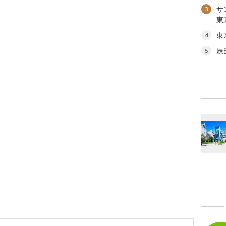
サ
3
東
東
4
辰
5