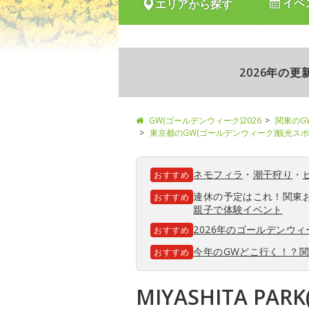
イベ
エリアから探す
2026年の
GW(ゴールデンウィーク)2026
関東のG
東京都のGW(ゴールデンウィーク)観光ス
ネモフィラ
・
潮干狩り
・
おすすめ
連休の予定はこれ！関東
おすすめ
親子で体験イベント
2026年のゴールデンウ
おすすめ
今年のGWどこ行く！？
おすすめ
MIYASHITA PA