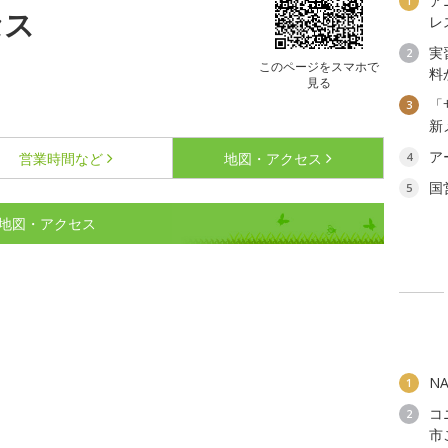
ア
1
セス
レ
実
2
このページをスマホで
料
見る
「
3
新
ア
営業時間など
地図・アクセス
4
国
5
ク)の地図・アクセス
N
1
コ
2
市