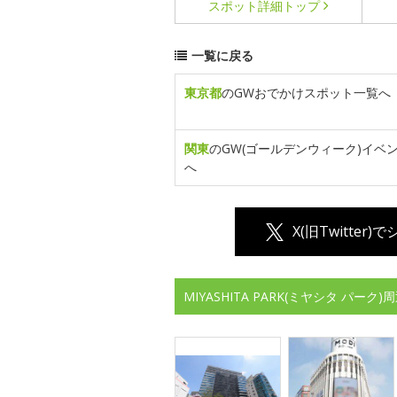
スポット詳細
トップ
一覧に戻る
東京都
のGWおでかけスポット一覧へ
関東
のGW(ゴールデンウィーク)イベ
へ
X(旧Twitter)
MIYASHITA PARK(ミヤシタ パ