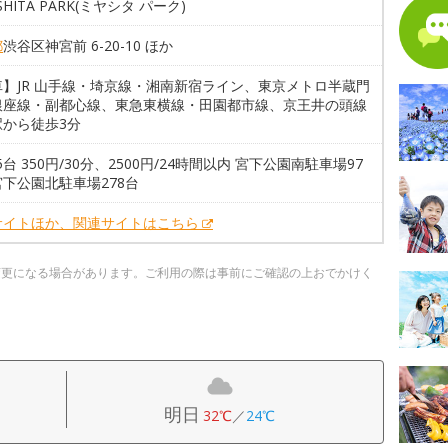
SHITA PARK(ミヤシタ パーク)
都
渋谷区神宮前 6-20-10 ほか
車】JR 山手線・埼京線・湘南新宿ライン、東京メトロ半蔵門
銀座線・副都心線、東急東横線・田園都市線、京王井の頭線
駅から徒歩3分
75台 350円/30分、2500円/24時間以内 宮下公園南駐車場97
下公園北駐車場278台
サイトほか、関連サイトはこちら
変更になる場合があります。ご利用の際は事前にご確認の上おでかけく
明日
32℃
／
24℃