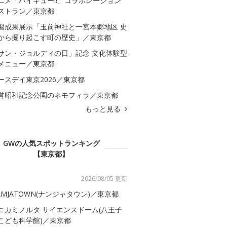
ニメ「ハイキュー!!」コラボレーション
ストラン／東京都
習成果展示「玉前神社と一宮本郷地区 史
から掘り起こす町の歴史」／東京都
サン・ジョルディの日」記念 文化体験型
メニュー／東京都
ースデイ東京2026／東京都
営昭和記念公園のネモフィラ／東京都
もっと見る
GWの人気スポットランキング
【東京都】
2026/08/05 更新
AMJATOWN(ナンジャタウン)／東京都
ニカミノルタ サイエンスドーム(八王子
こども科学館)／東京都