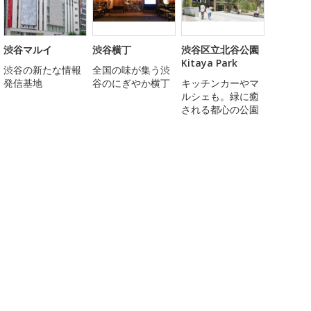
渋谷マルイ
渋谷横丁
渋谷区立北谷公園
Kitaya Park
渋谷の新たな情報
全国の味が集う渋
発信基地
谷のにぎやか横丁
キッチンカーやマ
ルシェも。緑に癒
される都心の公園