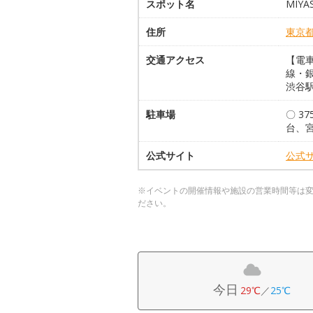
スポット名
MIYA
住所
東京
交通アクセス
【電
線・
渋谷
駐車場
〇 3
台、宮
公式サイト
公式
※イベントの開催情報や施設の営業時間等は
ださい。
今日
29℃
／
25℃