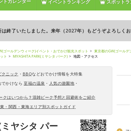
ントカレンダー
イベントランキング
スポットラ
更新は終了いたしました。来年（2027年）もどうぞよろしく
W(ゴールデンウィーク)イベント・おでかけ観光スポット
東京都のGW(ゴールデ
ポット
MIYASHITA PARK(ミヤシタ パーク)
地図・アクセス
ピクニック
・
BBQ
などおでかけ情報を大特集
おでかけなら
至福の温泉
・
人気の遊園地
・
ィークはいつから？混雑ピーク予想と回避術をご紹介
関東・関西・東海エリア別スポットガイド
RK(ミヤシタ パー