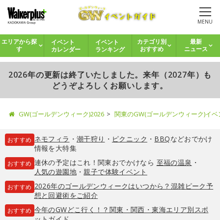
MENU
イベント
イベント
エリアから探
カテゴリ別
最新
カレンダー
ランキング
す
おすすめ
ニュース
2026年の更新は終了いたしました。来年（2027年）も
どうぞよろしくお願いします。
GW(ゴールデンウィーク)2026
関東のGW(ゴールデンウィーク)イ
ネモフィラ
・
潮干狩り
・
ピクニック
・
BBQ
などおでかけ
おすすめ
情報を大特集
連休の予定はこれ！関東おでかけなら
至福の温泉
・
おすすめ
人気の遊園地
・
親子で体験イベント
2026年のゴールデンウィークはいつから？混雑ピーク予
おすすめ
想と回避術をご紹介
今年のGWどこ行く！？関東・関西・東海エリア別スポ
おすすめ
ットガイド