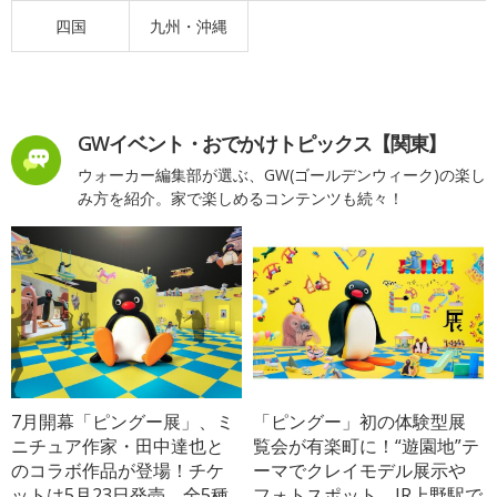
四国
九州・沖縄
GWイベント・おでかけトピックス【関東】
ウォーカー編集部が選ぶ、GW(ゴールデンウィーク)の楽し
み方を紹介。家で楽しめるコンテンツも続々！
7月開幕「ピングー展」、ミ
「ピングー」初の体験型展
ニチュア作家・田中達也と
覧会が有楽町に！“遊園地”テ
のコラボ作品が登場！チケ
ーマでクレイモデル展示や
ットは5月23日発売、全5種
フォトスポット、JR上野駅で