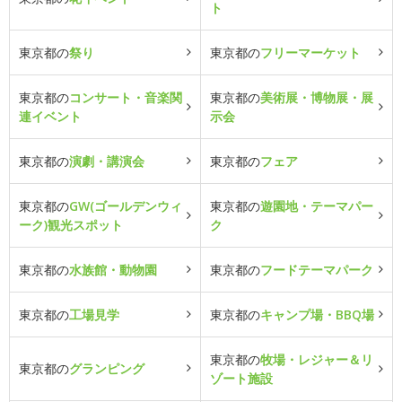
ト
東京都の
祭り
東京都の
フリーマーケット
東京都の
コンサート・音楽関
東京都の
美術展・博物展・展
連イベント
示会
東京都の
演劇・講演会
東京都の
フェア
東京都の
GW(ゴールデンウィ
東京都の
遊園地・テーマパー
ーク)観光スポット
ク
東京都の
水族館・動物園
東京都の
フードテーマパーク
東京都の
工場見学
東京都の
キャンプ場・BBQ場
東京都の
牧場・レジャー＆リ
東京都の
グランピング
ゾート施設