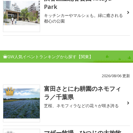
Park
キッチンカーやマルシェも。緑に癒される
都心の公園
GW人気イベントランキングから探す【関東】
2026/08/06 更新
富田さとにわ耕園のネモフィ
1
ラ／千葉県
芝桜、ネモフィラなどの花々が咲き誇る
マザー牧場 ひつじの大放牧