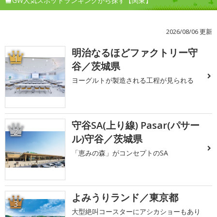
GW人気スポットランキングから探す【関東】
2026/08/06 更新
明治なるほどファクトリー守
1
谷／茨城県
ヨーグルトが製造される工程が見られる
守谷SA(上り線) Pasar(パサー
2
ル)守谷／茨城県
「恵みの森」がコンセプトのSA
よみうりランド／東京都
3
大型絶叫コースターにアシカショーもあり