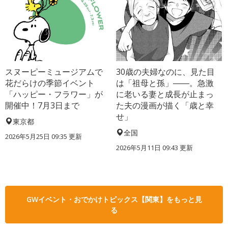
スヌーピーミュージアムで
30歳の夫婦なのに、見た目
花だらけの季節イベント
は「祖母と孫」――。急激
「ハッピー・フラワー」が
に老いる妻と成長が止まっ
開催中！7月3日まで
た夫の漫画が描く「歳と幸
せ」
東京都
全国
2026年5月25日 09:35 更新
2026年5月11日 09:43 更新
GWイベント・おでかけトピックス【関東】をもっと見
る