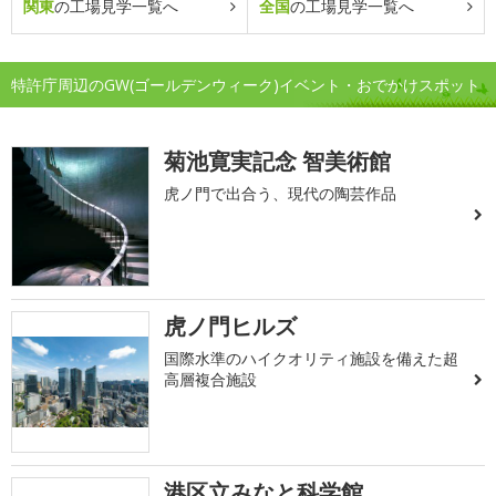
関東
の工場見学一覧へ
全国
の工場見学一覧へ
特許庁周辺のGW(ゴールデンウィーク)イベント・おでかけスポット
菊池寛実記念 智美術館
虎ノ門で出合う、現代の陶芸作品
虎ノ門ヒルズ
国際水準のハイクオリティ施設を備えた超
高層複合施設
港区立みなと科学館