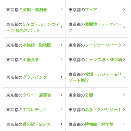
東京都の
演劇・講演会
東京都の
フェア
東京都の
GW(ゴールデンウィ
東京都の
遊園地・テーマパー
ーク)観光スポット
ク
東京都の
水族館・動物園
東京都の
フードテーマパーク
東京都の
工場見学
東京都の
キャンプ場・BBQ場
東京都の
牧場・レジャー＆リ
東京都の
グランピング
ゾート施設
東京都の
タワー・展望台
東京都の
公園
東京都の
アスレチック
東京都の
温泉・スパリゾート
東京都の
道の駅・SA/PA
東京都の
博物館・科学館