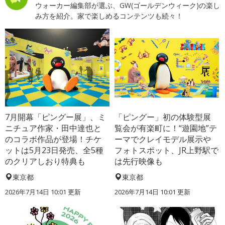
ウォーカー編集部が選ぶ、GW(ゴールデンウィーク)の楽し
み方を紹介。家で楽しめるコンテンツも続々！
7月開幕「ピングー展」、ミ
「ピングー」初の体験型展
ニチュア作家・田中達也と
覧会が有楽町に！“遊園地”テ
のコラボ作品が登場！チケ
ーマでクレイモデル展示や
ットは5月23日発売、全5種
フォトスポット、JR上野駅で
のクリアしおり特典も
は先行映像も
東京都
東京都
2026年7月14日 10:01 更新
2026年7月14日 10:01 更新