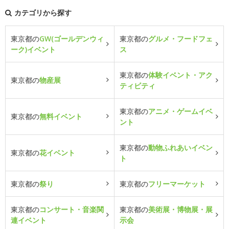
カテゴリから探す
東京都の
GW(ゴールデンウィ
東京都の
グルメ・フードフェ
ーク)イベント
ス
東京都の
体験イベント・アク
東京都の
物産展
ティビティ
東京都の
アニメ・ゲームイベ
東京都の
無料イベント
ント
東京都の
動物ふれあいイベン
東京都の
花イベント
ト
東京都の
祭り
東京都の
フリーマーケット
東京都の
コンサート・音楽関
東京都の
美術展・博物展・展
連イベント
示会