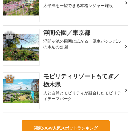
太平洋を一望できる本格レジャー施設
浮間公園／東京都
2
浮間ヶ池の周囲に広がる、風車がシンボル
の水辺の公園
モビリティリゾートもてぎ／
3
栃木県
人と自然とモビリティが融合したモビリテ
ィテーマパーク
関東のGW人気スポットランキング