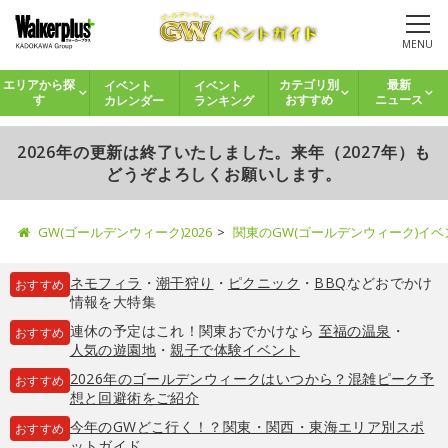
MENU
イベント
イベント
エリアから探
カテゴリ別
最新
カレンダー
ランキング
す
おすすめ
ニュース
2026年の更新は終了いたしました。来年（2027年）も
どうぞよろしくお願いします。
GW(ゴールデンウィーク)2026
関東のGW(ゴールデンウィーク)イ
ネモフィラ
・
潮干狩り
・
ピクニック
・
BBQ
などおでかけ
おすすめ
情報を大特集
連休の予定はこれ！関東おでかけなら
至福の温泉
・
おすすめ
人気の遊園地
・
親子で体験イベント
2026年のゴールデンウィークはいつから？混雑ピーク予
おすすめ
想と回避術をご紹介
今年のGWどこ行く！？関東・関西・東海エリア別スポ
おすすめ
ットガイド