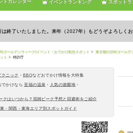
ントカレンダー
イベントランキング
スポットラ
更新は終了いたしました。来年（2027年）もどうぞよろしく
W(ゴールデンウィーク)イベント・おでかけ観光スポット
東京都のGW(ゴールデ
ポット
特許庁
ピクニック
・
BBQ
などおでかけ情報を大特集
おでかけなら
至福の温泉
・
人気の遊園地
・
ィークはいつから？混雑ピーク予想と回避術をご紹介
関東・関西・東海エリア別スポットガイド