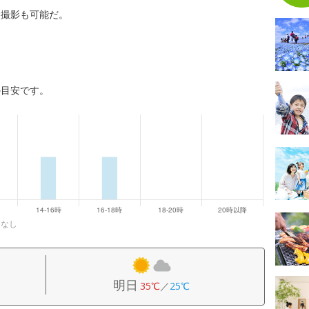
念撮影も可能だ。
の目安です。
になし
明日
35℃
／
25℃