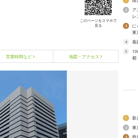
国
1
ア
2
レ
このページをスマホで
見る
に
3
東
葛
4
1
5
営業時間など
地図・アクセス
都
新
1
東
2
西
3