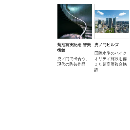
菊池寛実記念 智美
虎ノ門ヒルズ
術館
国際水準のハイク
虎ノ門で出合う、
オリティ施設を備
現代の陶芸作品
えた超高層複合施
設