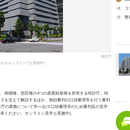
コ
4
警
5
特許庁
きる(オンラインでも実施中)
、商標権、意匠権の4つの産業財産権を所管する特許庁。特
イズを交えて解説するほか、無効審判の口頭審理等を行う審判
許庁の業務について学べる(※口頭審理等のため審判廷の見学
承ください。オンライン見学も実施中)。