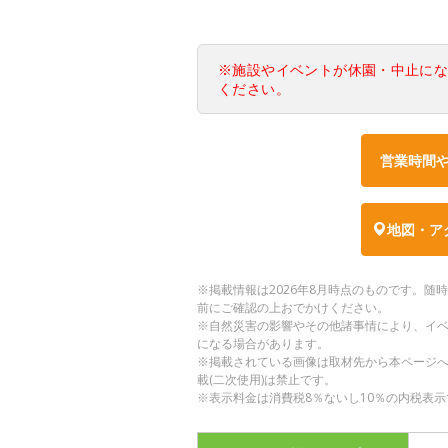
※施設やイベントが休園・中止に
ください。
営業時間
地図・ア
※掲載情報は2026年8月時点のものです。
前にご確認の上おでかけください。
※自然災害の影響やその他諸事情により、イ
になる場合があります。
※掲載されている画像は取材先から本ページ
載(二次使用)は禁止です。
※表示料金は消費税8％ないし10％の内税表示