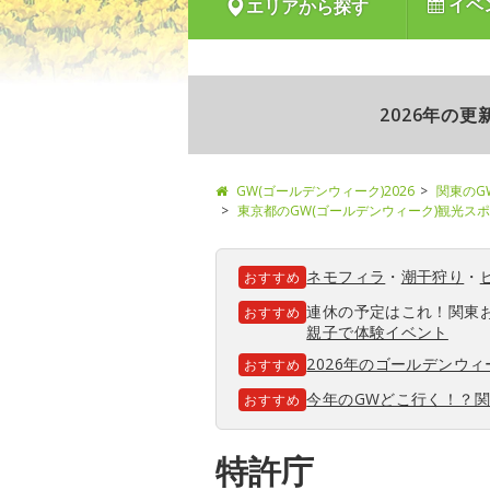
イベ
エリアから探す
2026年の
GW(ゴールデンウィーク)2026
関東のG
東京都のGW(ゴールデンウィーク)観光ス
ネモフィラ
・
潮干狩り
・
おすすめ
連休の予定はこれ！関東
おすすめ
親子で体験イベント
2026年のゴールデンウ
おすすめ
今年のGWどこ行く！？
おすすめ
特許庁