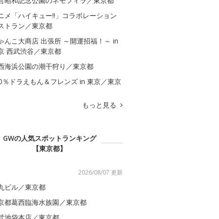
営昭和記念公園のネモフィラ／東京都
ニメ「ハイキュー!!」コラボレーション
ストラン／東京都
ゃんこ大商店 出張所 ～開運招福！～ in
京 西武渋谷／東京都
西海浜公園の潮干狩り／東京都
00％ドラえもん＆フレンズ in 東京／東京
もっと見る
GWの人気スポットランキング
【東京都】
2026/08/07 更新
丸ビル／東京都
京都葛西臨海水族園／東京都
武池袋本店／東京都