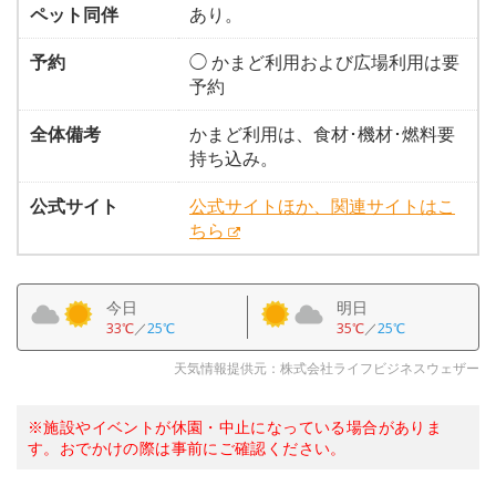
ペット同伴
あり。
予約
◯ かまど利用および広場利用は要
予約
全体備考
かまど利用は、食材･機材･燃料要
持ち込み。
公式サイト
公式サイトほか、関連サイトはこ
ちら
今日
明日
33℃
／
25℃
35℃
／
25℃
天気情報提供元：株式会社ライフビジネスウェザー
※施設やイベントが休園・中止になっている場合がありま
す。おでかけの際は事前にご確認ください。