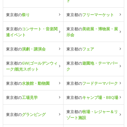
ト
東京都の
祭り
東京都の
フリーマーケット
東京都の
コンサート・音楽関
東京都の
美術展・博物展・展
連イベント
示会
東京都の
演劇・講演会
東京都の
フェア
東京都の
GW(ゴールデンウィ
東京都の
遊園地・テーマパー
ーク)観光スポット
ク
東京都の
水族館・動物園
東京都の
フードテーマパーク
東京都の
工場見学
東京都の
キャンプ場・BBQ場
東京都の
牧場・レジャー＆リ
東京都の
グランピング
ゾート施設