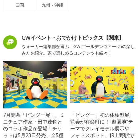
四国
九州・沖縄
GWイベント・おでかけトピックス【関東】
ウォーカー編集部が選ぶ、GW(ゴールデンウィーク)の楽し
み方を紹介。家で楽しめるコンテンツも続々！
7月開幕「ピングー展」、ミ
「ピングー」初の体験型展
ニチュア作家・田中達也と
覧会が有楽町に！“遊園地”テ
のコラボ作品が登場！チケ
ーマでクレイモデル展示や
ットは5月23日発売、全5種
フォトスポット、JR上野駅で