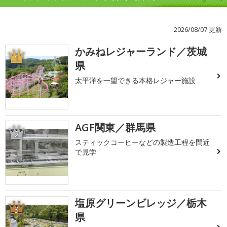
2026/08/07 更新
かみねレジャーランド／茨城
1
県
太平洋を一望できる本格レジャー施設
AGF関東／群馬県
2
スティックコーヒーなどの製造工程を間近
で見学
塩原グリーンビレッジ／栃木
3
県