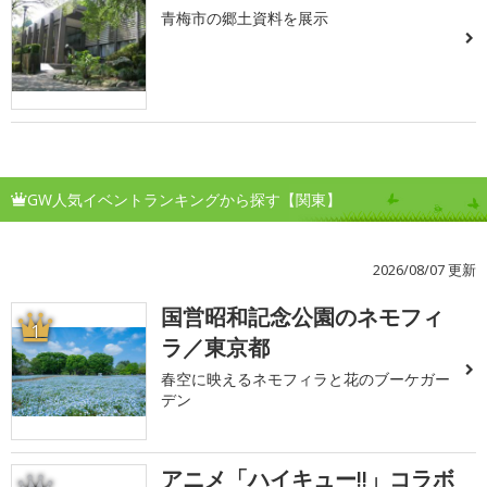
青梅市の郷土資料を展示
GW人気イベントランキングから探す【関東】
2026/08/07 更新
国営昭和記念公園のネモフィ
1
ラ／東京都
春空に映えるネモフィラと花のブーケガー
デン
アニメ「ハイキュー!!」コラボ