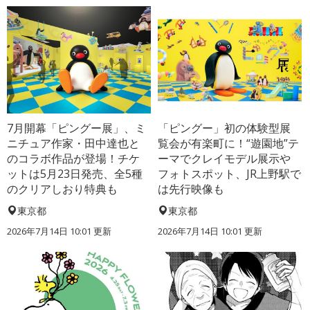
7月開幕「ピングー展」、ミ
「ピングー」初の体験型展
ニチュア作家・田中達也と
覧会が有楽町に！“遊園地”テ
のコラボ作品が登場！チケ
ーマでクレイモデル展示や
ットは5月23日発売、全5種
フォトスポット、JR上野駅で
のクリアしおり特典も
は先行映像も
東京都
東京都
2026年7月14日 10:01 更新
2026年7月14日 10:01 更新