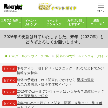
MENU
イベント
イベント
エリアから探
カテゴリ別
最新
カレンダー
ランキング
す
おすすめ
ニュース
2026年の更新は終了いたしました。来年（2027年）も
どうぞよろしくお願いします。
GW(ゴールデンウィーク)2026
関東のGW(ゴールデンウィーク)イ
ネモフィラ
・
潮干狩り
・
ピクニック
・
BBQ
などおでかけ
おすすめ
情報を大特集
連休の予定はこれ！関東おでかけなら
至福の温泉
・
おすすめ
人気の遊園地
・
親子で体験イベント
2026年のゴールデンウィークはいつから？混雑ピーク予
おすすめ
想と回避術をご紹介
今年のGWどこ行く！？関東・関西・東海エリア別スポ
おすすめ
ットガイド