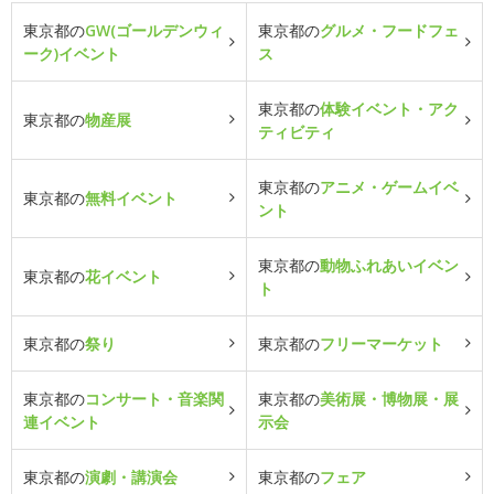
東京都の
GW(ゴールデンウィ
東京都の
グルメ・フードフェ
ーク)イベント
ス
東京都の
体験イベント・アク
東京都の
物産展
ティビティ
東京都の
アニメ・ゲームイベ
東京都の
無料イベント
ント
東京都の
動物ふれあいイベン
東京都の
花イベント
ト
東京都の
祭り
東京都の
フリーマーケット
東京都の
コンサート・音楽関
東京都の
美術展・博物展・展
連イベント
示会
東京都の
演劇・講演会
東京都の
フェア