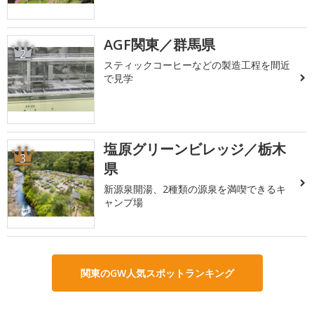
AGF関東／群馬県
2
スティックコーヒーなどの製造工程を間近
で見学
塩原グリーンビレッジ／栃木
3
県
新源泉開湯、2種類の源泉を満喫できるキ
ャンプ場
関東のGW人気スポットランキング