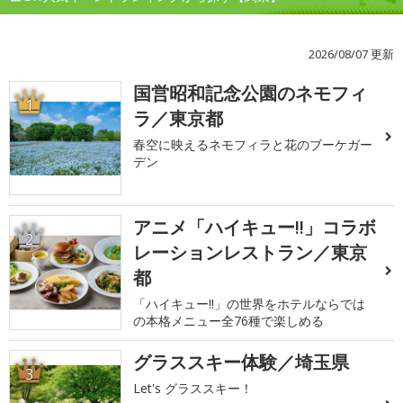
2026/08/07 更新
国営昭和記念公園のネモフィ
1
ラ／東京都
春空に映えるネモフィラと花のブーケガー
デン
アニメ「ハイキュー!!」コラボ
2
レーションレストラン／東京
都
「ハイキュー!!」の世界をホテルならでは
の本格メニュー全76種で楽しめる
グラススキー体験／埼玉県
3
Let's グラススキー！