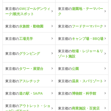
東京都の
GW(ゴールデンウィ
東京都の
遊園地・テーマパー
ーク)観光スポット
ク
東京都の
水族館・動物園
東京都の
フードテーマパーク
東京都の
工場見学
東京都の
キャンプ場・BBQ場
東京都の
牧場・レジャー＆リ
東京都の
グランピング
ゾート施設
東京都の
タワー・展望台
東京都の
公園
東京都の
アスレチック
東京都の
温泉・スパリゾート
東京都の
道の駅・SA/PA
東京都の
博物館・科学館
東京都の
アウトレット・ショ
東京都の
商業施設・百貨店
ッピングモール