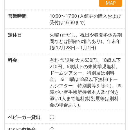
MAP
営業時間
10:00〜17:00 (入館券の購入および
受付は16:30まで)
定休日
火曜 (ただし、祝日や春夏冬休み期
間などは開館の場合あり)、年末年
始(12月28日～1月1日)
料金
有料 常設展 大人630円、18歳以下
210円、6歳以下の未就学児無料。
ドームシアター、特別展は別料
金。 ※土曜は18歳以下無料(ドー
ムシアター、特別展等を除く)。 ※
障がい者手帳所持者本人及び付き
添い1人まで無料(特別展等は別料
金の場合あり)。
ベビーカー貸出
◯
おむつ交換台
◯