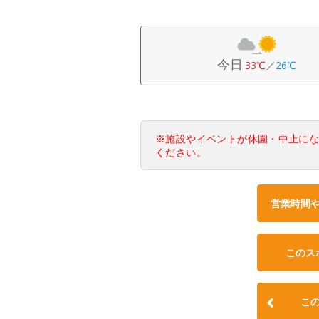
今日
33℃
／
26℃
※施設やイベントが休園・中止に
ください。
営業時間
このス
こ