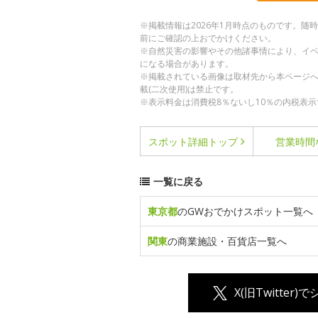
※掲載情報は2026年1月時点のものです。
前にご確認の上おでかけください。
※自然災害の影響やその他諸事情により、イ
になる場合があります。
※掲載されている画像は取材先から本ページ
載(二次使用)は禁止です。
※表示料金は消費税8％ないし10％の内税表示
スポット詳細
トップ
営業時間
一覧に戻る
東京都
のGWおでかけスポット一覧へ
関東
の商業施設・百貨店一覧へ
X(旧Twitter)