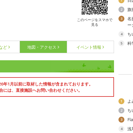
日
1
旗
2
名
3
このページをスマホで
見る
ー
ち
4
科
5
など
地図・アクセス
イベント情報
026年1月以前に取材した情報が含まれております。
合には、直接施設へお問い合わせください。
よ
1
ち
2
F
3
浅
4