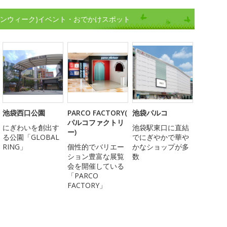
デンウィーク)イベント・おでかけスポット
池袋西口公園
PARCO FACTORY(
池袋パルコ
パルコファクトリ
にぎわいを創出す
池袋駅東口に直結
ー)
る公園「GLOBAL
でにぎやかで華や
RING」
個性的でバリエー
かなショップが多
ション豊富な展覧
数
会を開催している
「PARCO
FACTORY」