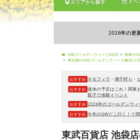
イベ
エリアから探す
2026年の
GW(ゴールデンウィーク)2026
関東のG
東京都のGW(ゴールデンウィーク)観光ス
ネモフィラ
・
潮干狩り
・
おすすめ
連休の予定はこれ！関東
おすすめ
親子で体験イベント
2026年のゴールデンウ
おすすめ
今年のGWどこ行く！？
おすすめ
東武百貨店 池袋