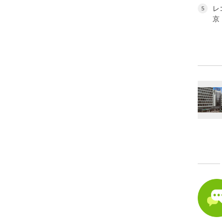
レ
5
京