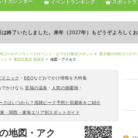
ントカレンダー
イベントランキング
スポットラ
更新は終了いたしました。来年（2027年）もどうぞよろしく
W(ゴールデンウィーク)イベント・おでかけ観光スポット
東京都のGW(ゴールデ
ポット
東武百貨店 池袋店
地図・アクセス
ピクニック
・
BBQ
などおでかけ情報を大特集
おでかけなら
至福の温泉
・
人気の遊園地
・
ィークはいつから？混雑ピーク予想と回避術をご紹介
関東・関西・東海エリア別スポットガイド
店の地図・アク