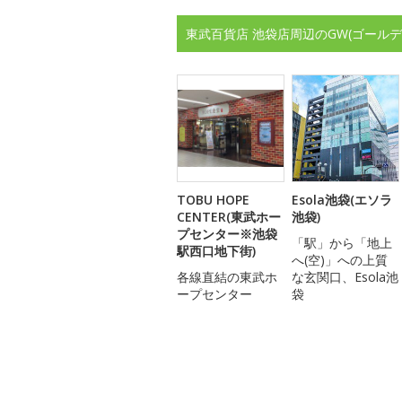
東武百貨店 池袋店周辺のGW(ゴール
TOBU HOPE
Esola池袋(エソラ
CENTER(東武ホー
池袋)
プセンター※池袋
「駅」から「地上
駅西口地下街)
へ(空)」への上質
各線直結の東武ホ
な玄関口、Esola池
ープセンター
袋