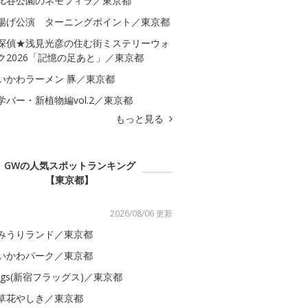
比谷公園のネモフィラ／東京都
揚げ公演 ターニングポイント／東京都
探偵★浅見光彦の住む街ミステリーウォ
ク2026「記憶の足あと」／東京都
いかわラーメン 豚／東京都
学バー・新植物編vol.2／東京都
もっと見る
GWの人気スポットランキング
【東京都】
2026/08/06 更新
みうりランド／東京都
いかわパーク／東京都
lags(新宿フラッグス)／東京都
草花やしき／東京都