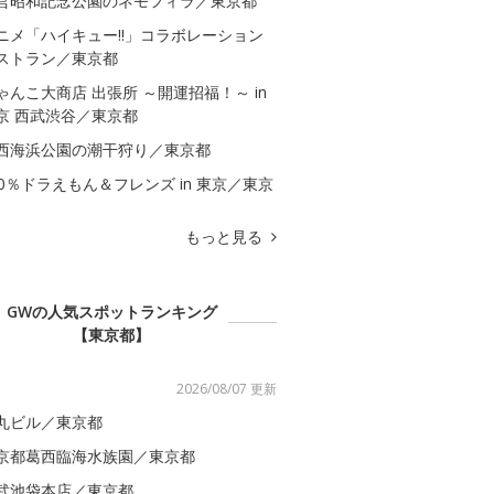
営昭和記念公園のネモフィラ／東京都
ニメ「ハイキュー!!」コラボレーション
ストラン／東京都
ゃんこ大商店 出張所 ～開運招福！～ in
京 西武渋谷／東京都
西海浜公園の潮干狩り／東京都
00％ドラえもん＆フレンズ in 東京／東京
もっと見る
GWの人気スポットランキング
【東京都】
2026/08/07 更新
丸ビル／東京都
京都葛西臨海水族園／東京都
武池袋本店／東京都