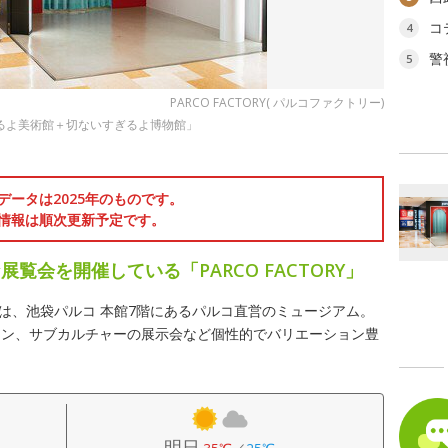
コ
4
警
5
PARCO FACTORY( パルコファクトリー)
すぎるよ美術館＋切ないすぎるよ博物館」
データは2025年のものです。
情報は順次更新予定です。
覧会を開催している「PARCO FACTORY」
トリー)は、池袋パルコ 本館7階にあるパルコ直営のミュージアム。
イン、サブカルチャーの展示会など個性的でバリエーション豊
明日