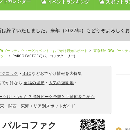
ントカレンダー
イベントランキング
スポットラ
更新は終了いたしました。来年（2027年）もどうぞよろしく
W(ゴールデンウィーク)イベント・おでかけ観光スポット
東京都のGW(ゴールデ
ポット
PARCO FACTORY( パルコファクトリー)
ピクニック
・
BBQ
などおでかけ情報を大特集
おでかけなら
至福の温泉
・
人気の遊園地
・
ィークはいつから？混雑ピーク予想と回避術をご紹介
関東・関西・東海エリア別スポットガイド
RY( パルコファク