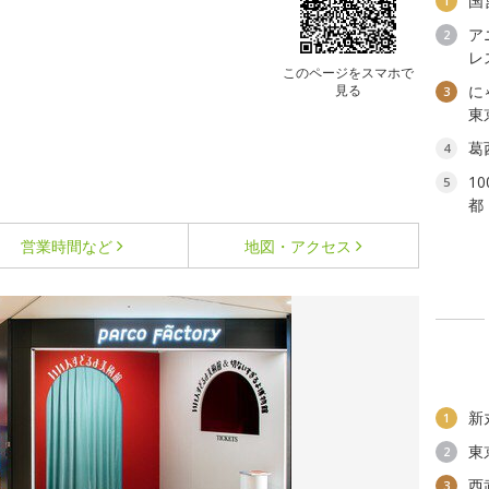
国
1
ア
2
レ
このページをスマホで
見る
に
3
東
葛
4
1
5
都
営業時間など
地図・アクセス
新
1
東
2
西
3