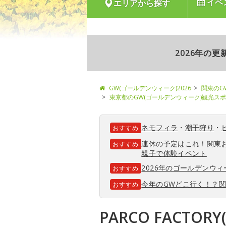
イベ
エリアから探す
2026年の
GW(ゴールデンウィーク)2026
関東のG
東京都のGW(ゴールデンウィーク)観光ス
ネモフィラ
・
潮干狩り
・
おすすめ
連休の予定はこれ！関東
おすすめ
親子で体験イベント
2026年のゴールデンウ
おすすめ
今年のGWどこ行く！？
おすすめ
PARCO FACTO