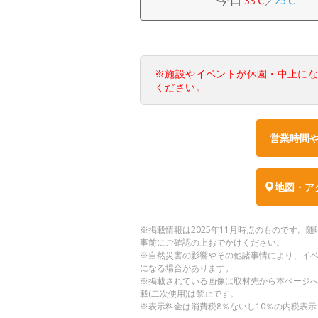
33℃
／
25℃
※施設やイベントが休園・中止に
ください。
営業時間
地図・ア
※掲載情報は2025年11月時点のものです
事前にご確認の上おでかけください。
※自然災害の影響やその他諸事情により、イ
になる場合があります。
※掲載されている画像は取材先から本ページ
載(二次使用)は禁止です。
※表示料金は消費税8％ないし10％の内税表示